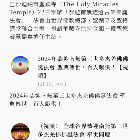
巴沙迪納市聖蹟寺（The Holy Miracles
Temple）22日舉辦「恭迎南無燃燈古佛佛誕
法會」，法會由世界佛教總部、聖蹟寺及聖格
講堂聯合主辦，禮請華藏寺住持金釦一段聖德
若慧孺尊擔任主法。
2024年恭迎南無第三世多杰羌佛佛
誕法會 聖典傳世，百人獻供！【視
頻】
Jul 18, 2024
2024年恭迎南無第三世多杰羌佛佛誕法會 聖
典傳世，百人獻供！
（視頻） 全球各界恭迎南無第三世
多杰羌佛佛誕法會 舉世同慶