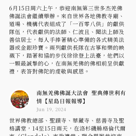
6月15日周六上午，恭迎南無第三世多杰羌佛
佛誕法會繼續舉辦。來自世界各地佛教寺廟、
道場、機構代表組成了「一百零八供」的獻供
隊伍，代表獻供的法師、仁波且、聞法上師及
善信居士，每人手捧著精心準備的各式精美法
器或金銀珍寶。兩列獻供長隊在古箏和樂的映
襯下，踏著和協的步伐徐徐登上法臺，他們以
一顆最誠摯的心，在南無羌佛的佛相前呈供獻
禮，表答對佛陀的虔敬與感恩。
南無羌佛佛誕大法會 聖典傳世利有
情【星島日報報導】
Jun 19, 2024
世界佛教總部、聖蹟寺、華藏寺、慈善寺及聖
格講堂，14至15日兩天，在洛杉磯縣格倫代爾