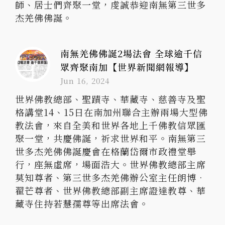
師、居士們齊聚一堂，虔誠恭迎南無第三世多
杰羌佛佛誕。
南無羌佛佛誕2場法會 全球逾千信
眾齊聚南加【世界新聞網報導】
Jun 16, 2024
世界佛教總部、聖蹟寺、華藏寺、慈善寺及聖
格講堂14、15日在南加州聯合主辦兩場大型佛
教法會，來自全美和世界各地上千佛教信眾匯
聚一堂，共慶佛誕，祈求世界和平。南無第三
世多杰羌佛佛誕慶會在格蘭岱爾市政禮堂舉
行，座無虛席，場面浩大。世界佛教總部主席
莫知尊者、第三世多杰羌佛辦公室主任朗博•
翟芒尊者、世界佛教總部副主席證達教尊、華
藏寺住持若慧孺尊等出席法會。