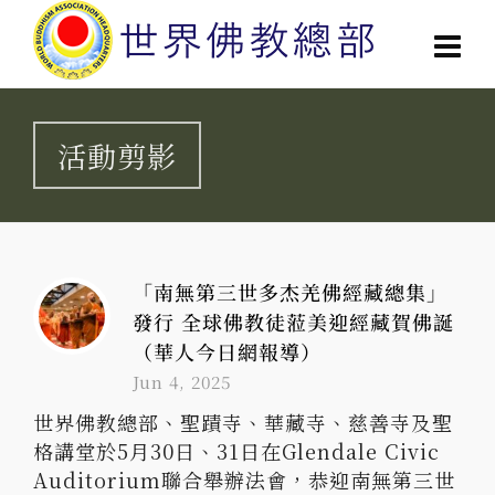
活動剪影
「南無第三世多杰羌佛經藏總集」
發行 全球佛教徒蒞美迎經藏賀佛誕
（華人今日網報導）
Jun 4, 2025
世界佛教總部、聖蹟寺、華藏寺、慈善寺及聖
格講堂於5月30日、31日在Glendale Civic
Auditorium聯合舉辦法會，恭迎南無第三世