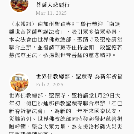
菩薩大悲願行
Mar 11, 2025
（本報訊）南加州聖蹟寺9日舉行恭迎「南無
觀世音菩薩聖誕法會」，吸引眾多信眾參與，
本次法會由世界佛教總部、聖蹟寺及聖格講堂
聯合主辦，並禮請華藏寺住持金釦一段聖德若
慧孺尊主法，弘揚觀世音菩薩的慈悲精神。
世界佛教總部、聖蹟寺 為新年祈福
Feb 2, 2025
世界佛教總部、聖蹟寺、聖格講堂1月29日大
年初一假巴沙迪那佛教聖蹟寺聯合舉辦「乙巳
新春祈福法會」，為新的一年祈求國泰民安，
災難消弭。世界佛教總部同時發起發起慈善捐
贈呼籲，整合大眾力量，為支援洛杉磯火災災