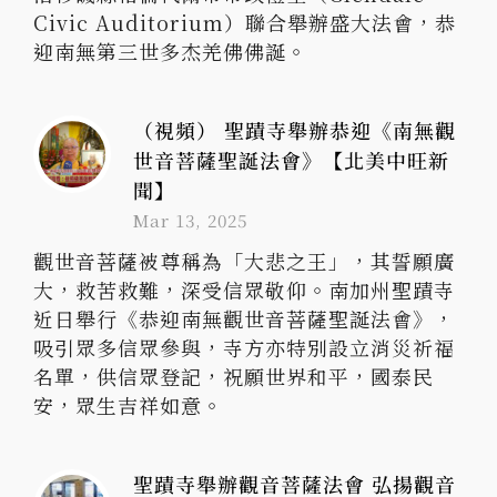
Civic Auditorium）聯合舉辦盛大法會，恭
迎南無第三世多杰羌佛佛誕。
（視頻） 聖蹟寺舉辦恭迎《南無觀
世音菩薩聖誕法會》【北美中旺新
聞】
Mar 13, 2025
觀世音菩薩被尊稱為「大悲之王」，其誓願廣
大，救苦救難，深受信眾敬仰。南加州聖蹟寺
近日舉行《恭迎南無觀世音菩薩聖誕法會》，
吸引眾多信眾參與，寺方亦特別設立消災祈福
名單，供信眾登記，祝願世界和平，國泰民
安，眾生吉祥如意。
聖蹟寺舉辦觀音菩薩法會 弘揚觀音