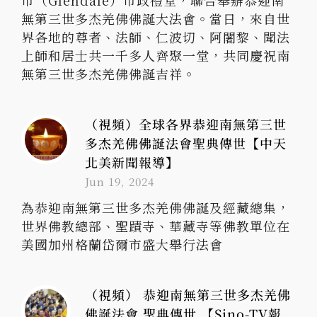
市（Glendale）市政禮堂，聯合舉辦恭迎南
無第三世多杰羌佛佛誕大法會。當日，來自世
界各地的尊者、法師、仁波切、阿闍黎、聞法
上師和居士共一千多人齊聚一堂，共同慶祝南
無第三世多杰羌佛佛誕吉祥。
（視頻）全球各界恭迎南無第三世
多杰羌佛佛誕法會聖典傳世【中天
北美新聞報導】
Jun 19, 2024
為恭迎南無第三世多杰羌佛佛誕及經藏總集，
世界佛教總部、聖蹟寺、華藏寺等佛教單位在
美國加州格蘭岱爾市盛大舉行法會
（視頻） 恭迎南無第三世多杰羌佛
佛誕法會 聖典傳世 【Sino-TV報