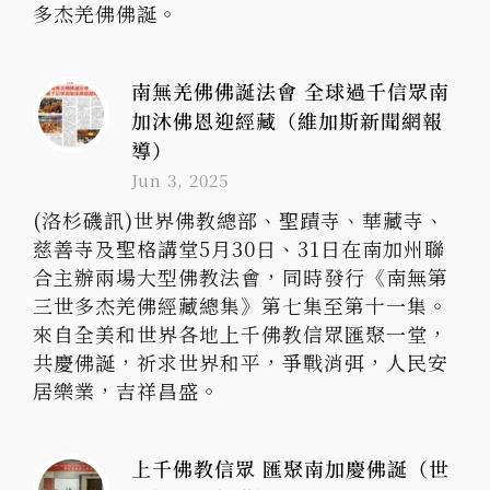
多杰羌佛佛誕。
南無羌佛佛誕法會 全球過千信眾南
加沐佛恩迎經藏（維加斯新聞網報
導）
Jun 3, 2025
(洛杉磯訊)世界佛教總部、聖蹟寺、華藏寺、
慈善寺及聖格講堂5月30日、31日在南加州聯
合主辦兩場大型佛教法會，同時發行《南無第
三世多杰羌佛經藏總集》第七集至第十一集。
來自全美和世界各地上千佛教信眾匯聚一堂，
共慶佛誕，祈求世界和平，爭戰消弭，人民安
居樂業，吉祥昌盛。
上千佛教信眾 匯聚南加慶佛誕（世