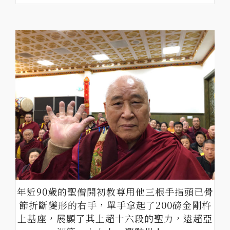
年近90歲的聖僧開初教尊用他三根手指頭已骨
節折斷變形的右手，單手拿起了200磅金剛杵
上基座，展顯了其上超十六段的聖力，遠超亞