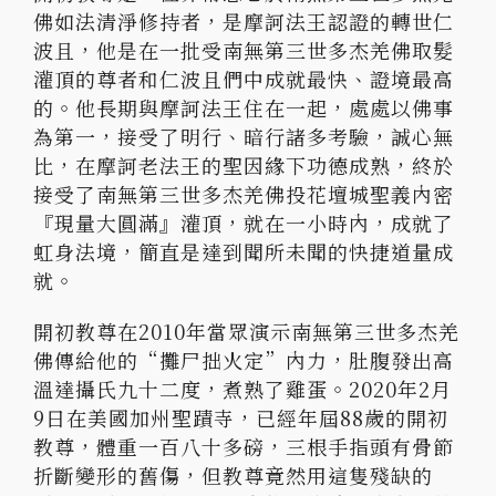
佛如法清淨修持者，是摩訶法王認證的轉世仁
波且，他是在一批受南無第三世多杰羌佛取髮
灌頂的尊者和仁波且們中成就最快、證境最高
的。他長期與摩訶法王住在一起，處處以佛事
為第一，接受了明行、暗行諸多考驗，誠心無
比，在摩訶老法王的聖因緣下功德成熟，終於
接受了南無第三世多杰羌佛投花壇城聖義內密
『現量大圓滿』灌頂，就在一小時內，成就了
虹身法境，簡直是達到聞所未聞的快捷道量成
就。
開初教尊在2010年當眾演示南無第三世多杰羌
佛傳給他的“攤尸拙火定”內力，肚腹發出高
溫達攝氏九十二度，煮熟了雞蛋。2020年2月
9日在美國加州聖蹟寺，已經年屆88歲的開初
教尊，體重一百八十多磅，三根手指頭有骨節
折斷變形的舊傷，但教尊竟然用這隻殘缺的