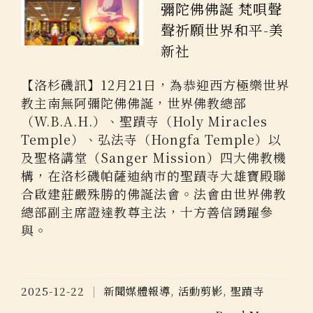
彌陀佛佛誕 梵唄聲
聲祈願世界和平-美
新社
【洛杉磯訊】12月21日，為恭迎西方極樂世界
教主南無阿彌陀佛佛誕，世界佛教總部
（W.B.A.H.）、聖蹟寺（Holy Miracles
Temple）、弘法寺（Hongfa Temple）以
及聖格講堂（Sanger Mission）四大佛教機
構，在洛杉磯帕薩迪納市的聖蹟寺大雄寶殿聯
合啟建莊嚴殊勝的佛誕法會。法會由世界佛教
總部副主席證達教尊主法，十方善信踴躍參
與。
2025-12-22
新聞媒體報導
,
活動剪影
,
聖蹟寺