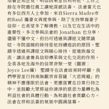
培養正知正見，明信因果並自利利他，工作之
餘在寺院擔任義工讓她深感法喜。 法會當天也
有多位西方人士參加，來自Sierra Madre市
的Raul 攜妻女再度參與，除了支持華裔妻子
信仰，也希望多了解佛教，以及它在生活中的
重要性。多次參與法會的 Jonathan 也分享，
儘管不懂中文，但仍可透過英譯經文隨眾誦
唸，寺院溫暖的接待是他持續造訪的原因。聖
蹟寺透過英譯經文與暖心接待，促進族裔交
流，讓法會兼具信仰傳承與文化交流的作用。
全美各地及海外的信眾齊聚一堂（圖源：
Joyce Lee攝） 聖蹟寺在法會結束時呼籲，我
們學習並行持南無觀世音菩薩「大悲周遍」的
精神不應僅限於法會，更應落實在日常行持之
中。並鼓勵大眾將這份清淨的慈悲力量轉化為
利益社會的具體行動，為和諧社會貢獻心力。
法會在祥和法喜的氣氛中圓滿落幕。