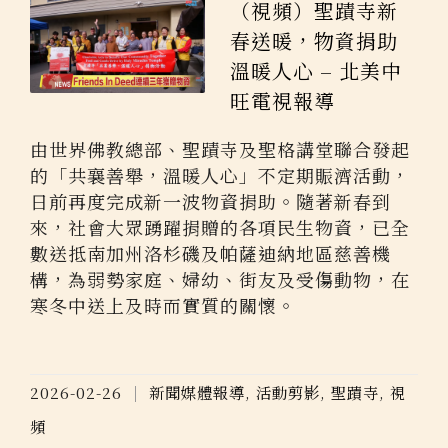
（視頻）聖蹟寺新
春送暖，物資捐助
溫暖人心 – 北美中
旺電視報導
由世界佛教總部、聖蹟寺及聖格講堂聯合發起
的「共襄善舉，溫暖人心」不定期賑濟活動，
日前再度完成新一波物資捐助。隨著新春到
來，社會大眾踴躍捐贈的各項民生物資，已全
數送抵南加州洛杉磯及帕薩迪納地區慈善機
構，為弱勢家庭、婦幼、街友及受傷動物，在
寒冬中送上及時而實質的關懷。
2026-02-26
新聞媒體報導
,
活動剪影
,
聖蹟寺
,
視
頻