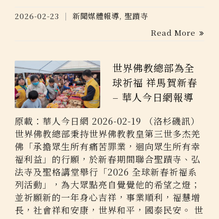
2026-02-23
新聞媒體報導
,
聖蹟寺
Read More
世界佛教總部為全
球祈福 祥馬賀新春
– 華人今日網報導
原載：華人今日網 2026-02-19 （洛杉磯訊）
世界佛教總部秉持世界佛教教皇第三世多杰羌
佛「承擔眾生所有痛苦罪業，迴向眾生所有幸
福利益」的行願，於新春期間聯合聖蹟寺、弘
法寺及聖格講堂舉行「2026 全球新春祈福系
列活動」，為大眾點亮自覺覺他的希望之燈；
並祈願新的一年身心吉祥，事業順利，福慧增
長，社會祥和安康，世界和平，國泰民安。 世