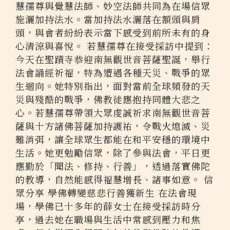
慧孺尊與覺慧法師、妙空法師共同為在場信眾
施灑加持法水。當加持法水灑落在額頭與肩
頭，與會者紛紛表示當下感受到前所未有的身
心清涼與喜悅。 若慧孺尊在接受採訪中提到：
今天在聖蹟寺恭迎南無觀世音菩薩聖誕，舉行
法會誦經祈福，特為遭遇各種天災、戰爭的眾
生迴向。她特別指出，面對當前全球頻發的天
災與殘酷的戰爭，佛教徒應抱持同體大悲之
心。若慧孺尊帶領大眾虔誠祈求南無觀世音菩
薩與十方諸佛菩薩加持護祐，令戰火熄滅、災
難消弭，讓全球眾生都能在和平安穩的環境中
生活。她更勉勵信眾，除了參與法會，平日更
應勤於「聞法、修持、行善」，透過落實佛陀
的教導，自然能感得福慧增長、諸事如意。 信
眾分享 學佛轉變慈悲行善獲新生 在法會現
場，學佛已十多年的薛女士在接受採訪時分
享，過去她在職場與生活中常感到壓力和焦