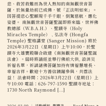
悲、救苦救難而為世人熟知的南無觀世音菩
薩，於無量劫前已成佛，號「正法明如來」。
因菩提悲心聖願現千手千眼，倒駕慈航，應化
娑婆。 南無觀世音菩薩聖誕即將來臨，世界佛
教總部（W.B.A.H.）、聖蹟寺（Holy
Miracles Temple）﹑弘法寺 (Hongfa
Temple) 聖格講堂 (Sanger Mission) 將於
2026年3月22日（星期日）上午10:00，於聖
蹟寺大雄寶殿聯合啟建《南無觀世音菩薩聖誕
法會》。屆時將誦經並舉行佛前大供, 設消災
祈福名單，祈請諸佛菩薩加持有情福慧增長、
幸福吉祥。歡迎十方善信踴躍參與，共霑法
益！ 法會時間：2026年3月22日（星期日）上
午10:00 電話：626-797-1590 聖蹟寺地址：
1730 North Raymond [...]
2026-03-09
活動通知
,
聖蹟寺
Read More