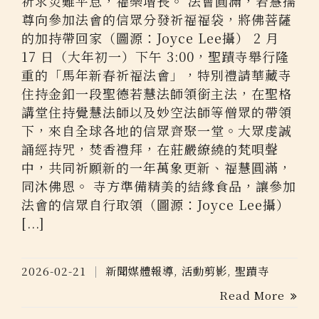
祈求災難平息，福樂增長。 法會圓滿，若慧孺
尊向參加法會的信眾分發祈福福袋，將佛菩薩
的加持帶回家（圖源：Joyce Lee攝） 2 月
17 日（大年初一）下午 3:00，聖蹟寺舉行隆
重的「馬年新春祈福法會」，特別禮請華藏寺
住持金釦一段聖德若慧法師領銜主法，在聖格
講堂住持覺慧法師以及妙空法師等僧眾的帶領
下，來自全球各地的信眾齊聚一堂。大眾虔誠
誦經持咒，焚香禮拜，在莊嚴繚繞的梵唄聲
中，共同祈願新的一年萬象更新、福慧圓滿，
同沐佛恩。 寺方準備精美的結緣食品，讓參加
法會的信眾自行取領（圖源：Joyce Lee攝）
[...]
2026-02-21
新聞媒體報導
,
活動剪影
,
聖蹟寺
Read More