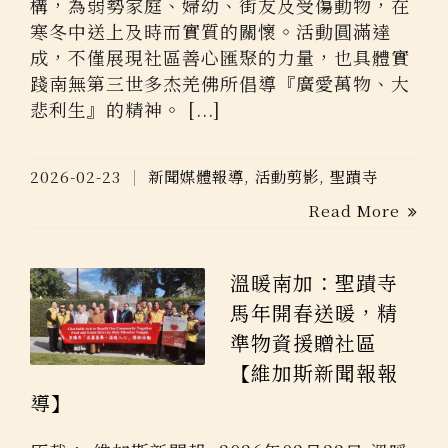
構，為弱勢家庭、婦幼、街友及受傷動物，在
寒冬中送上及時而實質的關懷。活動圓滿達
成，不僅展現社區善心匯聚的力量，也具體實
踐南無第三世多杰羌佛所倡導『廣愛萬物、大
悲利生』的精神。 [...]
2026-02-23
新聞媒體報導
,
活動剪影
,
聖蹟寺
Read More
溫暖南加：聖蹟寺
馬年開春送暖，精
準物資援贈社區
【維加斯新聞報報
導】