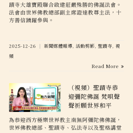
蹟寺大雄寶殿聯合啟建莊嚴殊勝的佛誕法會。
法會由世界佛教總部副主席證達教尊主法，十
方善信踴躍參與。
2025-12-26
新聞媒體報導
,
活動剪影
,
聖蹟寺
,
視
頻
Read More
（視頻）聖蹟寺恭
迎彌陀佛誕 梵唄聲
聲祈願世界和平
為恭迎西方極樂世界教主南無阿彌陀佛佛誕，
世界佛教總部、聖蹟寺、弘法寺以及聖格講堂