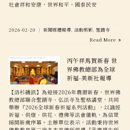
社會祥和安康，世界和平，國泰民安
2026-02-20
新聞媒體報導
,
活動剪影
,
聖蹟寺
Read More
丙午祥馬賀新春 世
界佛教總部為全球
祈福-美新社報導
【洛杉磯訊】為迎接2026年農曆新春，世界佛
教總部聯合聖蹟寺、弘法寺及聖格講堂，共同
舉辦『2026全球新春祈福系列活動』，以誦經
祈福、供燈、供花、禮佛等法會儀軌，為信眾
揭開新歲序幕。主辦單位表示，活動秉持世界
佛教教皇第三世多杰羌佛所倡導『承擔眾生所