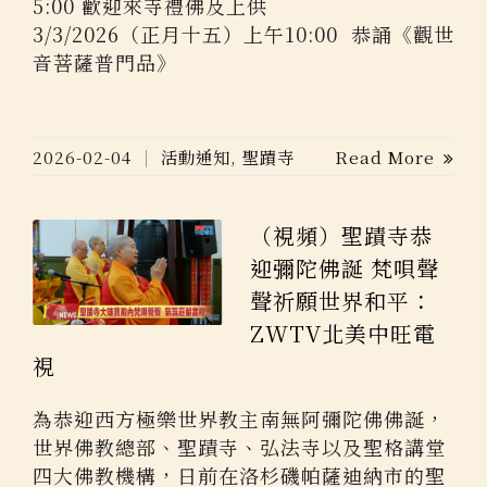
5:00 歡迎來寺禮佛及上供
3/3/2026（正月十五）上午10:00 恭誦《觀世
音菩薩普門品》
2026-02-04
活動通知
,
聖蹟寺
Read More
（視頻）聖蹟寺恭
迎彌陀佛誕 梵唄聲
聲祈願世界和平：
ZWTV北美中旺電
視
為恭迎西方極樂世界教主南無阿彌陀佛佛誕，
世界佛教總部、聖蹟寺、弘法寺以及聖格講堂
四大佛教機構，日前在洛杉磯帕薩迪納市的聖