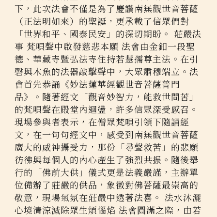
下，此次法會不僅是為了慶讚南無觀世音菩薩
（正法明如來）的聖誕，更承載了信眾們對
「世界和平、國泰民安」的深切期盼。 莊嚴法
事 梵唄聲中啟發慈悲本願 法會由金釦一段聖
德、華藏寺暨弘法寺住持若慧孺尊主法。在引
磬與木魚的法器敲擊聲中，大眾肅穆端立。法
會首先恭誦《妙法蓮華經觀世音菩薩普門
品》。隨著經文「觀音妙智力，能救世間苦」
的梵唄聲在殿堂內迴盪，許多信眾深受感召。
現場參與者表示，在僧眾梵唄引領下隨誦經
文，在一句句經文中，感受到南無觀世音菩薩
廣大的威神攝受力，那份「尋聲救苦」的悲願
彷彿與每個人的內心產生了強烈共振。隨後舉
行的「佛前大供」儀式更是法義嚴謹，主辦單
位備辦了莊嚴的供品，象徵對佛菩薩最崇高的
敬意，現場氣氛在莊嚴中透著法喜。 法水沐灑
心境清涼滅除眾生煩惱焰 法會圓滿之際，由若