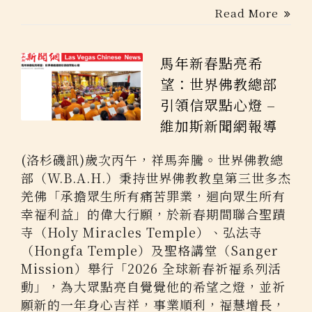
Read More
馬年新春點亮希
望：世界佛教總部
引領信眾點心燈 –
維加斯新聞網報導
(洛杉磯訊)歲次丙午，祥馬奔騰。世界佛教總
部（W.B.A.H.）秉持世界佛教教皇第三世多杰
羌佛「承擔眾生所有痛苦罪業，迴向眾生所有
幸福利益」的偉大行願，於新春期間聯合聖蹟
寺（Holy Miracles Temple）、弘法寺
（Hongfa Temple）及聖格講堂（Sanger
Mission）舉行「2026 全球新春祈福系列活
動」，為大眾點亮自覺覺他的希望之燈，並祈
願新的一年身心吉祥，事業順利，福慧增長，