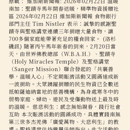
原載： 維加斯新聞報: 2026年02月22日 溫暖
南加：聖蹟寺馬年開春送暖，精準物資援贈社
區 2026年02月22日 維加斯新聞報 食物銀行
部門主任 Tim Nistler 表示：誠摯的感謝聖
蹟寺與聖格講堂連續三年捐䁬大量食物，讓
700多個家庭能帶著充足的糧食回家。 (洛杉
磯訊) 隨著丙午馬年新春的到來，2月20日當
天，由世界佛教總部（W.B.A.H.）、聖蹟寺
（Holy Miracles Temple）及聖格講堂
（Sanger Mission）聯合發起的「共襄善
舉，溫暖人心」不定期賑濟活動又圓滿達成新
一波捐助。大眾踴躍捐贈的民生物資已全數送
抵帕薩迪納當地的慈善機構，為身處寒冬中的
弱勢家庭、婦幼、遊民及受傷動物送上最及時
的溫暖。 慈悲利生：感念無始親眷，踐行社會
互助 本次賑濟活動的圓滿成功，具體實踐南無
第三世多杰羌佛「廣愛萬物、大悲利生」的教
導。聖格講堂住持覺慧法師指出，此次活動的