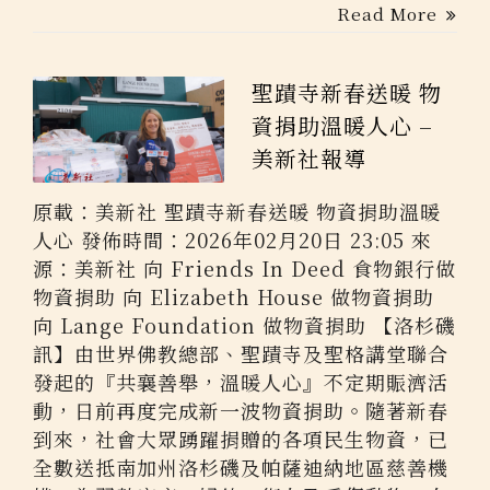
Read More
聖蹟寺新春送暖 物
資捐助溫暖人心 –
美新社報導
原載：美新社 聖蹟寺新春送暖 物資捐助溫暖
人心 發佈時間：2026年02月20日 23:05 來
源：美新社 向 Friends In Deed 食物銀行做
物資捐助 向 Elizabeth House 做物資捐助
向 Lange Foundation 做物資捐助 【洛杉磯
訊】由世界佛教總部、聖蹟寺及聖格講堂聯合
發起的『共襄善舉，溫暖人心』不定期賑濟活
動，日前再度完成新一波物資捐助。隨著新春
到來，社會大眾踴躍捐贈的各項民生物資，已
全數送抵南加州洛杉磯及帕薩迪納地區慈善機