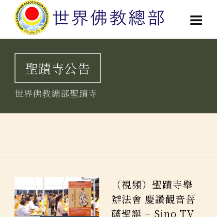
聖蹟寺公告
世界佛教總部聖蹟寺
（視頻）聖蹟寺舉
辦法會 慶讚觀音菩
薩聖誕 – Sino TV