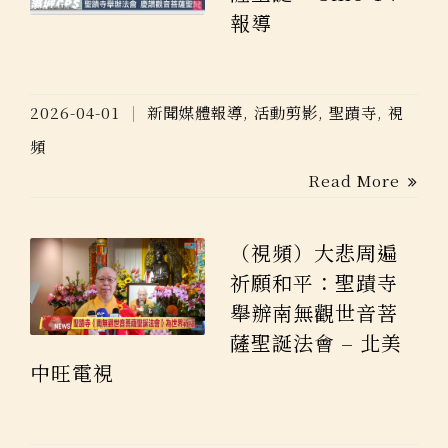
報導
2026-04-01
新聞媒體報導
,
活動剪影
,
聖蹟寺
,
視
頻
Read More
（視頻）大悲周遍
祈願和平：聖蹟寺
舉辦南無觀世音菩
薩聖誕法會 – 北美
中旺電視