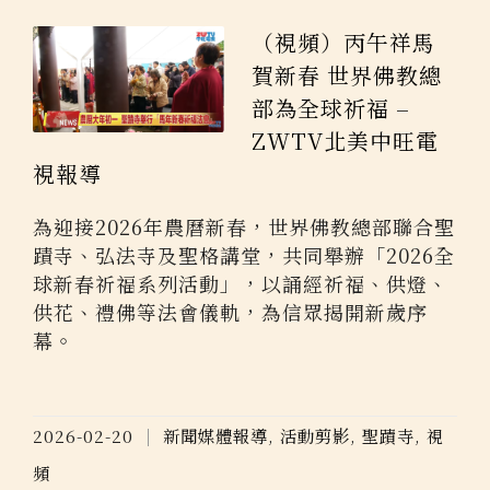
（視頻）丙午祥馬
賀新春 世界佛教總
部為全球祈福 –
ZWTV北美中旺電
視報導
為迎接2026年農曆新春，世界佛教總部聯合聖
蹟寺、弘法寺及聖格講堂，共同舉辦「2026全
球新春祈福系列活動」，以誦經祈福、供燈、
供花、禮佛等法會儀軌，為信眾揭開新歲序
幕。
2026-02-20
新聞媒體報導
,
活動剪影
,
聖蹟寺
,
視
頻