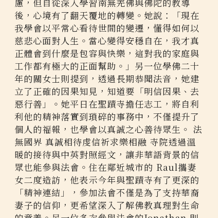
慮，但自從深入學習南無羌佛與佛陀的教導
後，心境有了翻天覆地的轉變。她說：「現在
我學會以平常心看待世間的變遷，懂得如何以
慈悲心面對人生。當心變得安穩自在，我才真
正體會到什麼是包容與快樂，這對我的家庭與
工作都有極大的正面幫助。」另一位學佛二十
年的關女士則提到，透過長期恭聞法音，她建
立了正確的因果知見，知道要「明信因果、去
惡行善」。她平日在聖蹟寺擔任志工，將自利
利他的精神落實到瑣碎的事務中，不僅提升了
個人的福報，也學會以真誠之心善待眾生。 法
無國界 真誠相待虔信祈求樂相融 寺院透過溫
暖的接待與中英對照經文，讓非華語背景的信
眾也能參與法會。住在鄰近城市的 Raul攜妻
女二度造訪，他表示今年與聖蹟寺有了更深的
「精神連結」，參加法會不僅是為了支持華裔
妻子的信仰，更希望深入了解佛教真理對生命
的意義。另一位多次參與法會的Jonathan 則