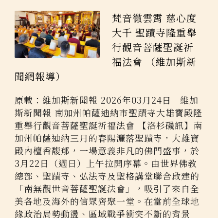
梵音徹雲霄 慈心度
大千 聖蹟寺隆重舉
行觀音菩薩聖誕祈
福法會 （維加斯新
聞網報導）
原載：維加斯新聞報 2026年03月24日 維加
斯新聞報 南加州帕薩迪納市聖蹟寺大雄寶殿隆
重舉行觀音菩薩聖誕祈福法會 【洛杉磯訊】南
加州帕薩迪納三月的春陽灑落聖蹟寺，大雄寶
殿內檀香馥郁，一場意義非凡的佛門盛事，於
3月22日（週日）上午拉開序幕。由世界佛教
總部、聖蹟寺、弘法寺及聖格講堂聯合啟建的
「南無觀世音菩薩聖誕法會」，吸引了來自全
美各地及海外的信眾齊聚一堂。在當前全球地
緣政治局勢動盪、區域戰爭衝突不斷的背景