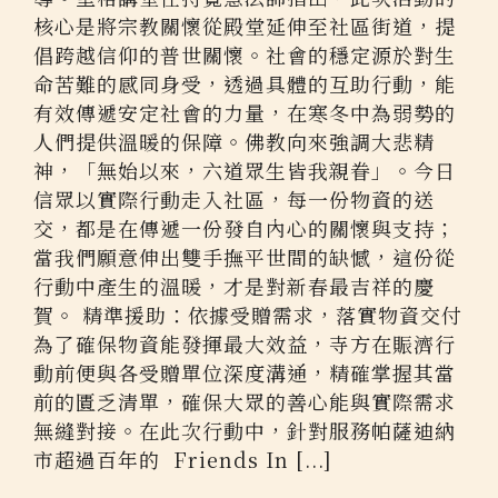
核心是將宗教關懷從殿堂延伸至社區街道，提
倡跨越信仰的普世關懷。社會的穩定源於對生
命苦難的感同身受，透過具體的互助行動，能
有效傳遞安定社會的力量，在寒冬中為弱勢的
人們提供溫暖的保障。佛教向來強調大悲精
神，「無始以來，六道眾生皆我親眷」。今日
信眾以實際行動走入社區，每一份物資的送
交，都是在傳遞一份發自內心的關懷與支持；
當我們願意伸出雙手撫平世間的缺憾，這份從
行動中產生的溫暖，才是對新春最吉祥的慶
賀。 精準援助：依據受贈需求，落實物資交付
為了確保物資能發揮最大效益，寺方在賑濟行
動前便與各受贈單位深度溝通，精確掌握其當
前的匱乏清單，確保大眾的善心能與實際需求
無縫對接。在此次行動中，針對服務帕薩迪納
市超過百年的 Friends In [...]