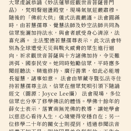
大眾虔誠恭誦《妙法蓮華經觀世音菩薩普門
品》，梵唄聲迴盪殿堂，現場氣氛莊嚴肅穆。
隨後的「佛前大供」儀式法義嚴謹。法會圓滿
時，由若慧孺尊、覺慧法師及妙空法師共同為
信眾施灑加持法水，與會者感受身心清涼，法
喜充滿。 主法聖德若慧孺尊表示，此次法會特
別為全球遭受天災與戰火威脅的眾生進行迴
向，祈求觀世音菩薩與十方諸佛加持，令災難
消弭、國泰民安。她同時勉勵信眾，平時應多
聞經聽法、精進修持、廣行善業，如此必能增
長福慧，諸事如意。 法會由華藏寺暨弘法寺住
持若慧孺尊主法，信眾在僧眾梵唄引領下隨誦
經文（圖源：Joyce Lee攝） 法會現場，多位
信眾也分享了修學佛法的體悟。學佛十餘年的
薛女士表示，落實南無羌佛的教導，讓她學會
以慈悲心看待人生，心境變得安穩自在；另一
位修學二十年的關女士則提到，透過恭聞法音