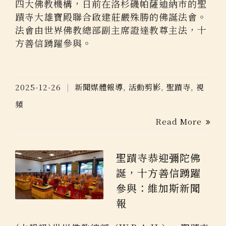
四大佛教機構，日前在洛杉磯帕薩迪納市的聖
蹟寺大雄寶殿聯合啟建莊嚴殊勝的佛誕法會。
法會由世界佛教總部副主席證達教尊主法，十
方善信踴躍參與。
2025-12-26
新聞媒體報導
,
活動剪影
,
聖蹟寺
,
視
頻
Read More
聖蹟寺恭迎彌陀佛
誕，十方善信踴躍
參與：維加斯新聞
報