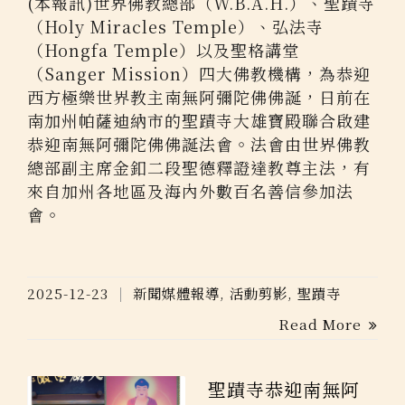
(本報訊)世界佛教總部（W.B.A.H.）、聖蹟寺
（Holy Miracles Temple）、弘法寺
（Hongfa Temple）以及聖格講堂
（Sanger Mission）四大佛教機構，為恭迎
西方極樂世界教主南無阿彌陀佛佛誕，日前在
南加州帕薩迪納市的聖蹟寺大雄寶殿聯合啟建
恭迎南無阿彌陀佛佛誕法會。法會由世界佛教
總部副主席金釦二段聖德釋證達教尊主法，有
來自加州各地區及海內外數百名善信參加法
會。
2025-12-23
新聞媒體報導
,
活動剪影
,
聖蹟寺
Read More
聖蹟寺恭迎南無阿