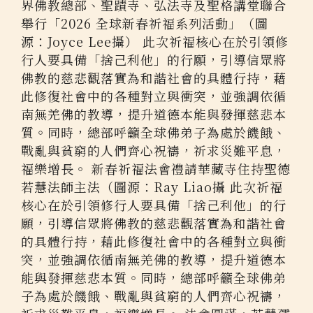
界佛教總部、聖蹟寺、弘法寺及聖格講堂聯合
舉行「2026 全球新春祈福系列活動」（圖
源：Joyce Lee攝） 此次祈福核心在於引領修
行人要具備「捨己利他」的行願，引導信眾將
佛教的慈悲觀落實為和諧社會的具體行持，藉
此修復社會中的各種對立與衝突，並強調依循
南無羌佛的教導，提升道德本能與發揮慈悲本
質。同時，總部呼籲全球佛弟子為處於饑餓、
戰亂與貧窮的人們齊心祝禱，祈求災難平息，
福樂增長。 新春祈福法會禮請華藏寺住持聖德
若慧法師主法（圖源：Ray Liao攝 此次祈福
核心在於引領修行人要具備「捨己利他」的行
願，引導信眾將佛教的慈悲觀落實為和諧社會
的具體行持，藉此修復社會中的各種對立與衝
突，並強調依循南無羌佛的教導，提升道德本
能與發揮慈悲本質。同時，總部呼籲全球佛弟
子為處於饑餓、戰亂與貧窮的人們齊心祝禱，