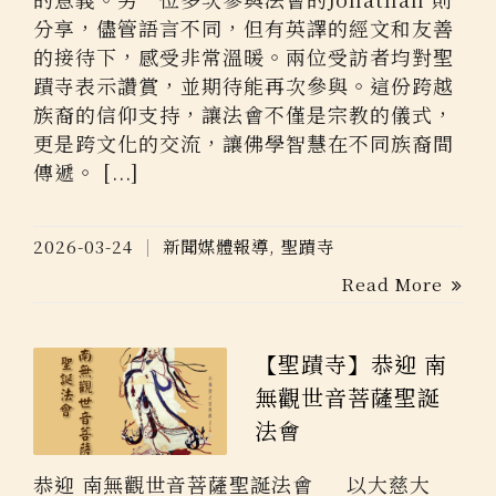
分享，儘管語言不同，但有英譯的經文和友善
的接待下，感受非常溫暖。兩位受訪者均對聖
蹟寺表示讚賞，並期待能再次參與。這份跨越
族裔的信仰支持，讓法會不僅是宗教的儀式，
更是跨文化的交流，讓佛學智慧在不同族裔間
傳遞。 [...]
2026-03-24
新聞媒體報導
,
聖蹟寺
Read More
【聖蹟寺】恭迎 南
無觀世音菩薩聖誕
法會
恭迎 南無觀世音菩薩聖誕法會 以大慈大