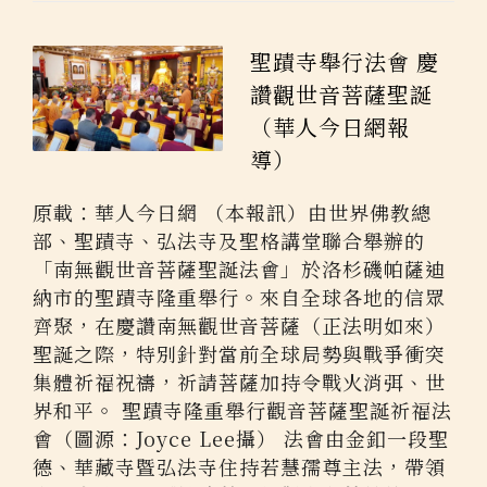
聖蹟寺舉行法會 慶
讚觀世音菩薩聖誕
（華人今日網報
導）
原載：華人今日網 （本報訊）由世界佛教總
部、聖蹟寺、弘法寺及聖格講堂聯合舉辦的
「南無觀世音菩薩聖誕法會」於洛杉磯帕薩迪
納市的聖蹟寺隆重舉行。來自全球各地的信眾
齊聚，在慶讚南無觀世音菩薩（正法明如來）
聖誕之際，特別針對當前全球局勢與戰爭衝突
集體祈福祝禱，祈請菩薩加持令戰火消弭、世
界和平。 聖蹟寺隆重舉行觀音菩薩聖誕祈福法
會（圖源：Joyce Lee攝） 法會由金釦一段聖
德、華藏寺暨弘法寺住持若慧孺尊主法，帶領