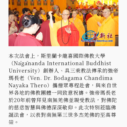
本次法會上，斯里蘭卡龍喜國際佛教大學
（Nāgānanda International Buddhist
University）創辦人、具三乘教法傳承的強帝
瑪長老（Ven. Dr. Bodagama Chandima
Nayaka Thero）攜僧眾專程赴會，與來自世
界各地的佛教團體一同致意祝禱。強帝瑪長老
於20年前曾拜見南無羌佛並親受教法，對佛陀
的慈悲智慧與佛德深深敬仰。此次特別蒞臨佛
誕法會，以表對南無第三世多杰羌佛的至高尊
崇。