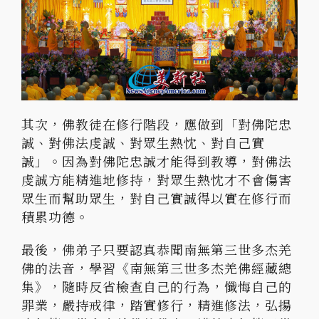
其次，佛教徒在修行階段，應做到「對佛陀忠
誠、對佛法虔誠、對眾生熱忱、對自己實
誠」。因為對佛陀忠誠才能得到教導，對佛法
虔誠方能精進地修持，對眾生熱忱才不會傷害
眾生而幫助眾生，對自己實誠得以實在修行而
積累功德。
最後，佛弟子只要認真恭聞南無第三世多杰羌
佛的法音，學習《南無第三世多杰羌佛經藏總
集》，隨時反省檢查自己的行為，懺悔自己的
罪業，嚴持戒律，踏實修行，精進修法，弘揚