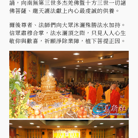
誦，向南無第三世多杰羌佛暨十方三世一切諸
佛菩薩、龍天護法獻上內心最虔誠的供養。
爾後尊者、法師們向大眾沐灑殊勝法水加持。
信眾肅穆合掌，法水灑頂之際，只見人人心生
敬仰與歡喜，祈願淨除業障，植下菩提正因。