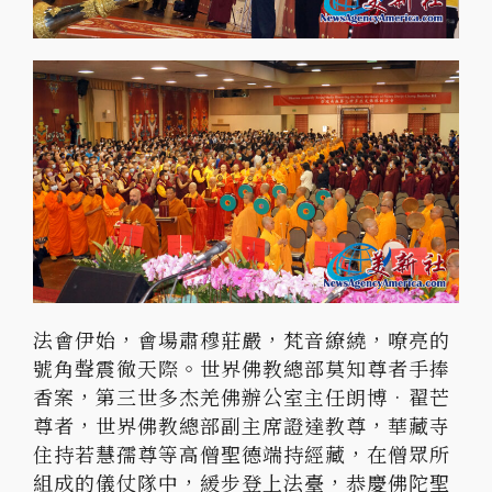
法會伊始，會場肅穆莊嚴，梵音繚繞，嘹亮的
號角聲震徹天際。世界佛教總部莫知尊者手捧
香案，第三世多杰羌佛辦公室主任朗博•翟芒
尊者，世界佛教總部副主席證達教尊，華藏寺
住持若慧孺尊等高僧聖德端持經藏，在僧眾所
組成的儀仗隊中，緩步登上法臺，恭慶佛陀聖