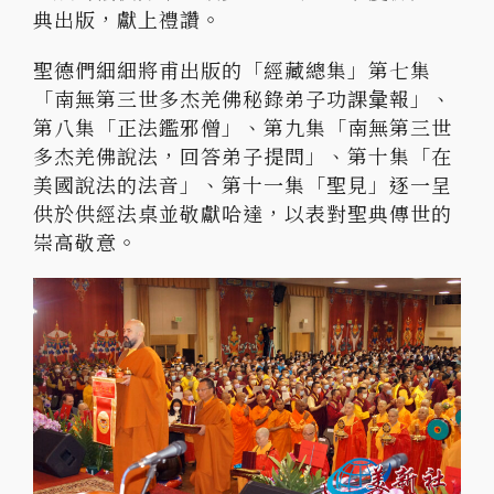
典出版，獻上禮讚。
聖德們細細將甫出版的「經藏總集」第七集
「南無第三世多杰羌佛秘錄弟子功課𢑥報」、
第八集「正法鑑邪僧」、第九集「南無第三世
多杰羌佛說法，回答弟子提問」、第十集「在
美國說法的法音」、第十一集「聖見」逐一呈
供於供經法桌並敬獻哈達，以表對聖典傳世的
崇高敬意。