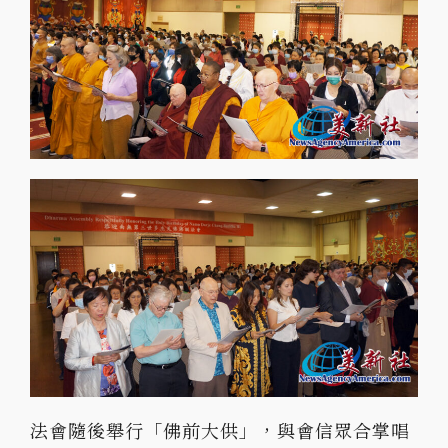
法會隨後舉行「佛前大供」，與會信眾合掌唱