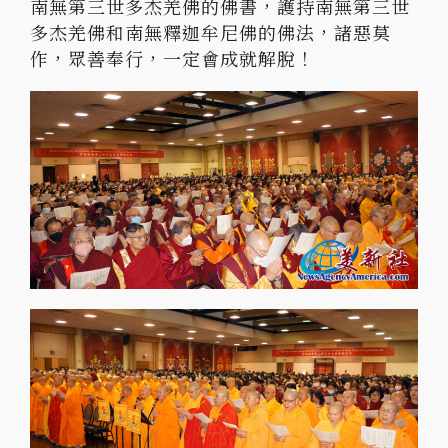
南無第三世多杰羌佛的佛書，護持南無第三世
多杰羌佛和南無釋迦牟尼佛的佛法，諸惡莫
作，眾善奉行，一定會成就解脫！