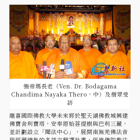
強帝瑪長老（Ven. Dr. Bodagama
Chandima Nayaka Thero，中）及僧眾受
訪
龍喜國際佛教大學未來將於聖天湖佛教城興建
佛寶舍利寶塔，安奉原始菩提樹與巴利三藏，
並計劃設立「聞法中心」，展開南無羌佛法音
與經藏總集的多語言翻譯計畫，促進佛陀教法