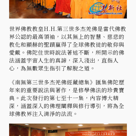
世界佛教教皇H.H.第三世多杰羌佛是當代佛教
界公認的最高領袖，以其無上的智慧、慈悲的
教化和顯赫的聖蹟贏得了全球佛教徒的敬仰與
愛戴。佛陀住世時說法著述不斷，所開示的佛
法涵蓋宇宙人生的真諦，深入淺出，直指人
心，為無數眾生指引了解脫之道。
《南無第三世多杰羌佛經藏總集》匯集佛陀歷
年來的重要說法與著作，是修學佛法的珍貴寶
典。此次發行的第七至十一集，內容博大精
深，涵蓋深入的佛理闡釋與修行導引，將為全
球佛教界注入清淨的法流。