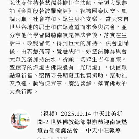
弘法寺住持若慧孺尊擔任主法師，帶領大眾恭
誦《金剛般若波羅蜜經》，祝禱國泰民安、風
調雨順、社會祥和、眾生身心安樂。 當天來自
世界各地的居士和信眾遠道而來參與法會，並
分享他們學習聞聽南無羌佛法音後，落實在生
活中，改變習氣，得到巨大的加持。 法會圓滿
後，由若慧孺尊、覺慧法師、妙空法師為與會
大眾施灑加持法水，祈願一切眾生吉祥喜樂。
聖蹟寺的燃燈古佛殿設有「光明燈」，供信眾
點燈祈福。聖蹟寺長期發起物資捐助，幫助社
區急難、動物保育等，廣結善緣，落實佛教的
大悲行願。
（視頻）2025.10.14 中天北美新
聞-2 世界佛教總部舉辦恭迎南無燃
燈古佛佛誕法會 – 中天中旺報導
Oct 16, 2025