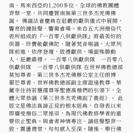
南、馬來西亞約1,200多位，全球的佛教團體
齊聚一堂，共同慶賀南無第三世多杰羌佛佛
誕。 佛誕法會慶典在莊嚴的獻供儀式中展開，
響亮的鐘鼓聲，響徹會場。來自五大洲僧俗代
表所組成的『一百零八供獻供隊』將最美好的
供器、珍寶敬獻佛陀，隨著梵音唱誦，大眾列
隊前進，依序登壇，致禮獻供，場面殊勝動
人，莊嚴肅穆。 一百零八供獻供隊 一百零八
供獻供隊 一百零八供獻供隊 在世界佛教總部
莫知尊者、第三世多杰羌佛辦公室主任朗博•
翟芒尊者、世界佛教總部副主席證達教尊、華
藏寺住持若慧孺尊等聖德高僧們的引領下，全
體大眾恭誦《第三世多杰羌佛說了義經》。 此
經文是佛法真諦正見的根本經典，自發表以來
即廣受僧俗二眾推崇，為現代佛教修學者的重
要依止聖典。與會者神情專注、誦經聲整齊一
致，震盪禮堂，句句感人至深。隨後，舉行佛