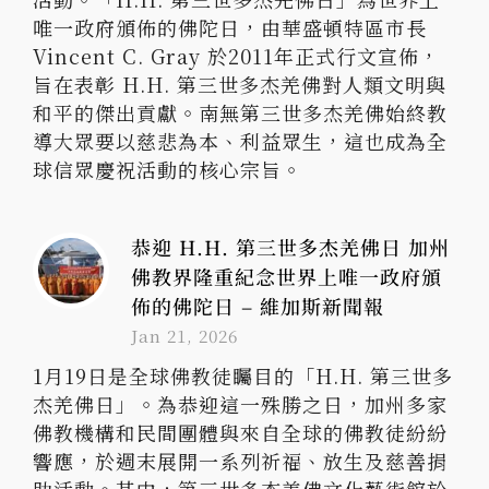
唯一政府頒佈的佛陀日，由華盛頓特區市長
Vincent C. Gray 於2011年正式行文宣佈，
旨在表彰 H.H. 第三世多杰羌佛對人類文明與
和平的傑出貢獻。南無第三世多杰羌佛始終教
導大眾要以慈悲為本、利益眾生，這也成為全
球信眾慶祝活動的核心宗旨。
恭迎 H.H. 第三世多杰羌佛日 加州
佛教界隆重紀念世界上唯一政府頒
佈的佛陀日 – 維加斯新聞報
Jan 21, 2026
1月19日是全球佛教徒矚目的「H.H. 第三世多
杰羌佛日」。為恭迎這一殊勝之日，加州多家
佛教機構和民間團體與來自全球的佛教徒紛紛
響應，於週末展開一系列祈福、放生及慈善捐