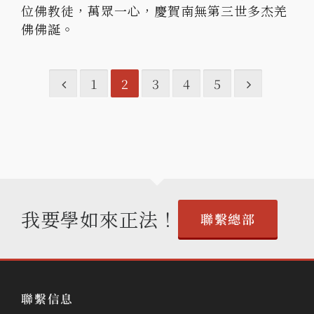
位佛教徒，萬眾一心，慶賀南無第三世多杰羌
佛佛誕。
1
2
3
4
5
我要學如來正法！
聯繫總部
聯繫信息