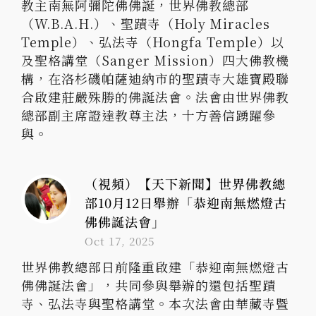
教主南無阿彌陀佛佛誕，世界佛教總部
（W.B.A.H.）、聖蹟寺（Holy Miracles
Temple）、弘法寺（Hongfa Temple）以
及聖格講堂（Sanger Mission）四大佛教機
構，在洛杉磯帕薩迪納市的聖蹟寺大雄寶殿聯
合啟建莊嚴殊勝的佛誕法會。法會由世界佛教
總部副主席證達教尊主法，十方善信踴躍參
與。
（視頻）【天下新聞】世界佛教總
部10月12日舉辦「恭迎南無燃燈古
佛佛誕法會」
Oct 17, 2025
世界佛教總部日前隆重啟建「恭迎南無燃燈古
佛佛誕法會」，共同參與舉辦的還包括聖蹟
寺、弘法寺與聖格講堂。本次法會由華藏寺暨