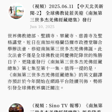
（視頻）2025.06.11 【中天北美新
聞-2】 全球佛教徒蒞美迎《南無第
三世多杰羌佛經藏總集》發行
Jun 10, 2025
世界佛教總部、聖蹟寺、華藏寺、慈善寺及聖
格講堂，近日在南加州格蘭岱爾市政禮堂聯合
舉辦法會，恭迎南無第三世多杰羌佛佛誕。此
次法會不僅是全球佛教徒同慶佛陀降世的殊勝
日子，更隆重發行《南無第三世多杰羌佛經藏
總集》第七集至第十一集。值得一提的是，
《南無第三世多杰羌佛經藏總集》的英文翻譯
亦預計於今年開始在網路平台陸續刊佈，勢將
引發全球佛教界廣泛關注。
（視頻：Sino TV 報導）《南無第