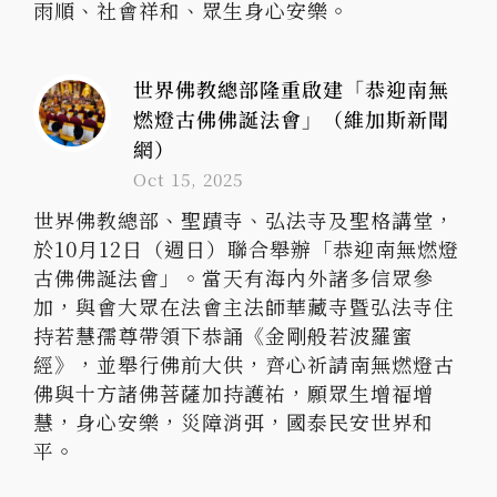
雨順、社會祥和、眾生身心安樂。
世界佛教總部隆重啟建「恭迎南無
燃燈古佛佛誕法會」（維加斯新聞
網）
Oct 15, 2025
世界佛教總部、聖蹟寺、弘法寺及聖格講堂，
於10月12日（週日）聯合舉辦「恭迎南無燃燈
古佛佛誕法會」。當天有海內外諸多信眾參
加，與會大眾在法會主法師華藏寺暨弘法寺住
持若慧孺尊帶領下恭誦《金剛般若波羅蜜
經》，並舉行佛前大供，齊心祈請南無燃燈古
佛與十方諸佛菩薩加持護祐，願眾生增福增
慧，身心安樂，災障消弭，國泰民安世界和
平。