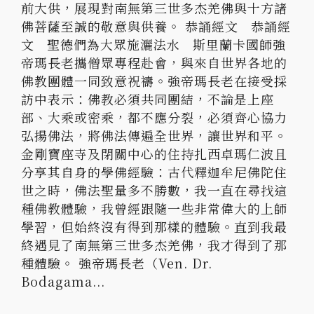
前大供，展現對南無第三世多杰羌佛與十方諸
佛菩薩至誠的敬意與供養。 恭誦經文 恭誦經
文 聖德們為大眾施灑法水 斯里蘭卡國師強
帝瑪長老攜僧眾專程赴會，與來自世界各地的
佛教團體一同致意祝禱。強帝瑪長老在接受採
訪中表示：佛教必須共同團結，不論是上座
部、大乘或密乘，都不應分裂，必須齊心協力
弘揚佛法，將佛法傳遍全世界，讓世界和平。
金剛寶座寺及閉關中心的住持扎西卓瑪仁波且
分享其自身的學佛經驗：古代釋迦牟尼佛陀住
世之時，佛法聖量多不勝數，我一直在尋找這
種佛教體驗，我曾經跟隨一些非常偉大的上師
學習，但始終沒有得到那樣的體驗。直到我最
終遇見了南無第三世多杰羌佛，我才得到了那
種體驗。 強帝瑪長老（Ven. Dr.
Bodagama...