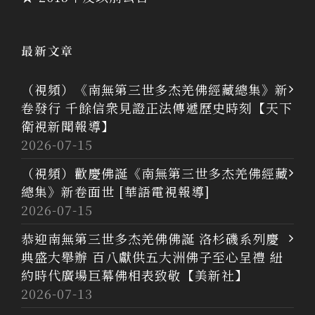
最新文章
（視頻）《南無第三世多杰羌佛經藏總集》新
卷發行 千餘信衆見證正法傳遞歷史時刻【天下
衛視新聞報導】
2026-07-15
（視頻）歡慶佛誕《南無第三世多杰羌佛經藏
總集》新卷面世 [華語電視報導]
2026-07-15
恭迎南無第三世多杰羌佛佛誕 洛杉磯系列慶
典盛大舉辦 百八獻供五大洲佛子至心呈禮 紐
約時代廣場巨幕佛相表致敬【美新社】
2026-07-13