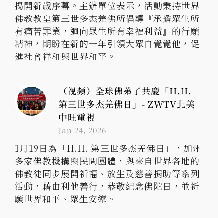
揭開新歲序幕。主辦單位表示，活動秉持世界
佛教教皇第三世多杰羌佛所倡導『承擔眾生所
有痛苦罪業，迴向眾生所有幸福利益』的行願
精神，期盼在新的一年引領大眾自覺覺他，促
進社會祥和與世界和平。
（視頻）全球佛弟子共慶「H.H.
第三世多杰羌佛日」- ZWTV北美
中旺電視
Jan 24, 2026
1月19日為「H.H. 第三世多杰羌佛日」，加州
多家佛教機構與民間團體，與來自世界各地的
佛教徒同步展開祈福、放生及慈善捐助等系列
活動，藉由利他善行，恭敬紀念佛陀日，並祈
願世界和平、眾生安樂。