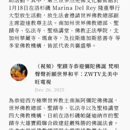
助活動。其中，第三世多杰羌佛文化藝術館於
1月18日在洛杉磯 Marina Del Rey 隆重舉行
大型放生活動，放生法會禮請世界佛教總部副
主席證達教尊主法。南加州世界佛教總部、聖
蹟寺、弘法寺、聖格講堂、佛教正法學院，北
加州華藏寺、瑪倉寺，及拉斯維加斯慈善寺 等
多家佛教機構，皆派代表共襄盛舉。
（視頻）聖蹟寺恭迎彌陀佛誕 梵唄
聲聲祈願世界和平：ZWTV北美中
旺電視
Dec 26, 2025
為恭迎西方極樂世界教主南無阿彌陀佛佛誕，
世界佛教總部、聖蹟寺、弘法寺以及聖格講堂
四大佛教機構，日前在洛杉磯帕薩迪納市的聖
蹟寺大雄寶殿聯合啟建莊嚴殊勝的佛誕法會。