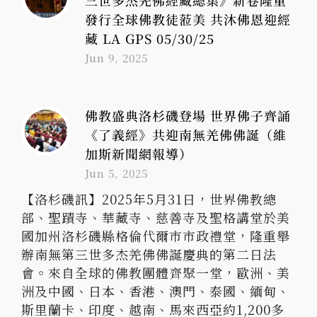
三世多杰羌佛經藏總集》新卷隆重
發行全球佛教徒蒞美 共沐佛恩迎經
藏 LA GPS 05/30/25
Jun 9, 2025
佛教盛典洛杉磯登場 世界佛子齊誦
《了義經》共迎南無羌佛佛誕（維
加斯新聞網報導）
Jun 5, 2025
【洛杉磯訊】2025年5月31日，世界佛教總
部、聖蹟寺、華藏寺、慈善寺及聖格講堂於美
國加州洛杉磯縣格倫代爾市市政禮堂，隆重舉
辦南無第三世多杰羌佛佛誕慶典的第二日法
會。來自全球的佛教團體齊聚一堂，歐洲、美
洲及中國、日本、香港、澳門、泰國、緬甸、
斯里蘭卡、印度、越南、馬來西亞約1,200多