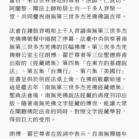
當日，來自世界各地的尊者、法師、仁波切、
阿闍黎、聞法上師和居士共一千多人齊聚一
堂，共同慶祝南無第三世多杰羌佛佛誕吉祥。
法會在鐘鼓齊鳴和上千人齊誦南無第三世多杰
羌佛佛號聲中揭開了序幕，法臺中央供奉著南
無第三世多杰羌佛的巨幅佛像。第三世多杰羌
佛辦公室主任朗博•翟芒尊者等三位聖德將甫
出版的《經藏總集》第四集「在東方的基礎說
法」、第五集「台灣行」、第六集「美國行」
經書呈供於供經法桌上後，在佛前敬獻哈達。
這是繼去年「南無第三世多杰羌佛經藏總集」
聖典法會後，南無羌佛說法經藏的再度刊印出
版。隨著南無羌佛文字經藏的傳世，能讓大眾
在聞聽佛陀法音的同時，對照文字經藏學習，
得到巨大的受用。
朗博•翟芒尊者在致詞中表示，自南無釋迦牟