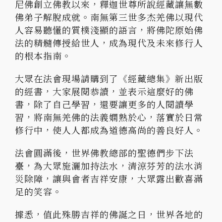
尼佛創立佛教以來，釋迦世尊所說經藏讓無數
佛弟子解脫成就。南無第三世多杰羌佛以現代
人容易聽懂的質樸淺顯的語言，將佛陀原始佛
法的精髓傳授給世人，成為現代及未來修行人
的根本指南。
大眾在法會現場請購到了《經藏總集》新出版
的經書，大家展閱恭讀，並表示這麼好的佛
書，除了自己學習，還要讓更多的人閱讀學
習，將南無羌佛的法義嫻熟於心，落實於日常
修行中，使人人都成為道德高尚的善良好人。
法會圓滿後，世界佛教總部的聖德們步下法
臺，為大眾施灑加持法水，清涼芬芳的法水消
災除障，讓與會者吉祥安康，大眾露出歡喜滿
足的笑容。
據悉，值此殊勝吉祥的佛誕之日，世界各地的