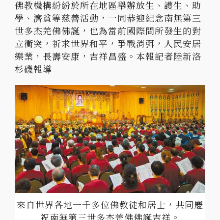
佛教機構紛紛於所在地區舉辦放生、護生、助
學、濟貧等慈善活動，一同恭迎紀念南無第三
世多杰羌佛佛誕，也為當前國際間所發生的對
立衝突，祈求世界和平，爭戰消弭，人民安居
樂業，長壽安康，吉祥昌盛。本報記者陸新洛
杉磯報導
來自世界各地一千多位佛教徒和居士，共同慶
祝南無第三世多杰羌佛佛誕吉祥。