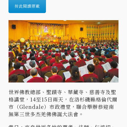
按此閱讀原載
世界佛教總部、聖蹟寺、華藏寺、慈善寺及聖
格講堂，14至15日兩天，在洛杉磯縣格倫代爾
市（Glendale）市政禮堂，聯合舉辦恭迎南
無第三世多杰羌佛佛誕大法會。