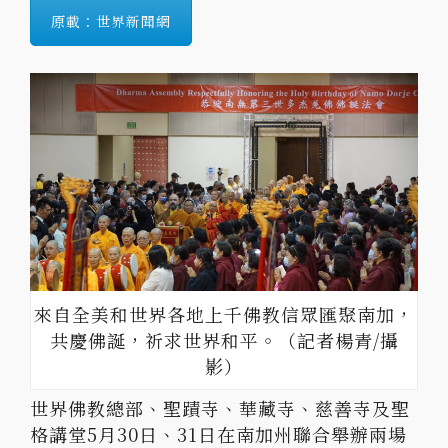
原載：世界新聞網
來自全美和世界各地上千佛教信眾匯聚南加，
共慶佛誕，祈求世界和平。（記者楊青/攝
影）
世界佛教總部、聖蹟寺、華藏寺、慈善寺及聖
格講堂5月30日、31日在南加州聯合舉辦兩場