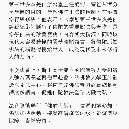
第三世多杰羌佛辦公室主任朗博•翟芒尊者分
享學佛的目的，學習佛陀正法的精髓，在落實
修行與修法。他表示，《南無第三世多杰羌佛
經藏總集》匯集了佛陀的重要說法與著作，是
修學佛法的珍貴寶典，內容博大精深，同時以
現代人容易聽懂的質樸淺顯語言，將佛陀原始
佛法的精髓傳授給世人，成為現代及未來修行
人的指南。
本次法會上，斯里蘭卡龍喜國際佛教大學創辦
人強帝瑪長老攜僧眾赴會，該佛教大學正計劃
設立聞法中心，將南無羌佛法音與經藏總集翻
譯成多語言，促進佛陀教法全球交融共弘。
法會隨後舉行「佛前大供」，信眾們還參加了
佛法加持活動，接受高僧施灑法水，祈望消災
除障，吉祥安康。