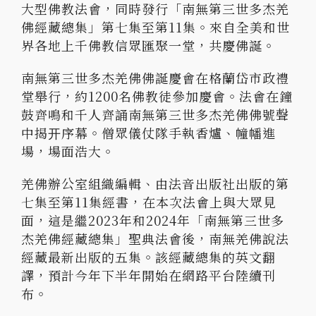
大型佛教法會，同時發行「南無第三世多杰羌
佛經藏總集」第七集至第11集。來自全美和世
界各地上千佛教信眾匯聚一堂，共慶佛誕。
南無第三世多杰羌佛佛誕慶會在格蘭岱市政禮
堂舉行，約1200名佛教徒參加慶會。法會在鐘
鼓齊鳴和千人齊誦南無第三世多杰羌佛佛號聲
中揭开序幕。僧眾儀仗隊手執香爐、幢幡進
場，場面浩大。
羌佛辦公室組織編輯、由法音出版社出版的第
七集至第11集經書，在本次法會上與大眾見
面，這是繼2023年和2024年「南無第三世多
杰羌佛經藏總集」聖典法會後，南無羌佛說法
經藏最新出版的五集。該經藏總集的英文翻
譯，預計今年下半年開始在網路平台陸續刊
布。