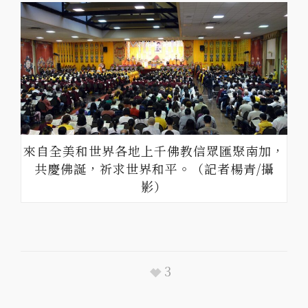
來自全美和世界各地上千佛教信眾匯聚南加，
共慶佛誕，祈求世界和平。（記者楊青/攝
影）
3