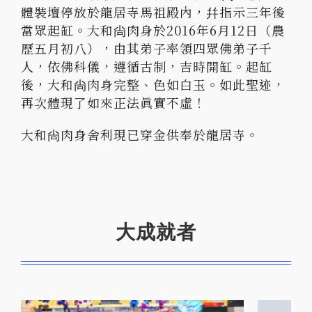
體裝壇停放於龍居寺馬祖殿內，幷指示三年後
當眾起缸。大和尙肉身於2016年6月12日（農
歷五月初八），由其弟子率領四眾佛弟子千
人，依佛科儀，遵循古制，吉時開缸。起缸
後，大和尙肉身完整、色如白玉。如此聖迹，
再次體現了如來正法眞實不虛！
大和尙肉身舍利現已穿金供奉於龍居寺。
大成就者