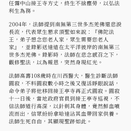
任霧中山接王寺方丈，終生不捨塵勞，以弘法
利生為務。
2004年，法師提到南無第三世多杰羌佛還悲淚
長流，代表眾生懇求頂聖如來說：『佛陀法
王，弟子想念您老人家，眾生需要您老人
家』，並錄影送達遠在太平洋彼岸的南無第三
世多杰羌佛。錄影時，法師在悲念感召之下，
觀修聖法，以為報恩，突然身現紅光。
法師高壽108歲時在川西醫大，醫生診斷法師
圓寂，不料圓寂數小時之後又復活睜眼說話，
命令弟子將他移回接王亭寺再正式圓寂。圓寂
十一日後，當地政府官員到接王亭寺巡視，不
信法師道行高深，以針刺其身體，竟然鮮血噴
流而出，信眾紛紛拿哈達沾其血帶回家供養。
法師生死自由，其顯現聖跡如此。