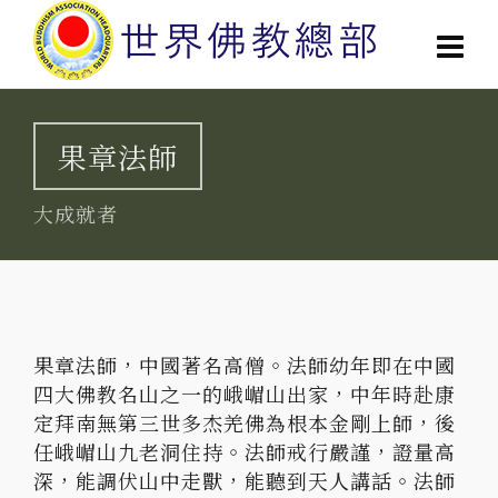
果章法師
大成就者
果章法師，中國著名高僧。法師幼年即在中國
四大佛教名山之一的峨嵋山出家，中年時赴康
定拜南無第三世多杰羌佛為根本金剛上師，後
任峨嵋山九老洞住持。法師戒行嚴謹，證量高
深，能調伏山中走獸，能聽到天人講話。法師