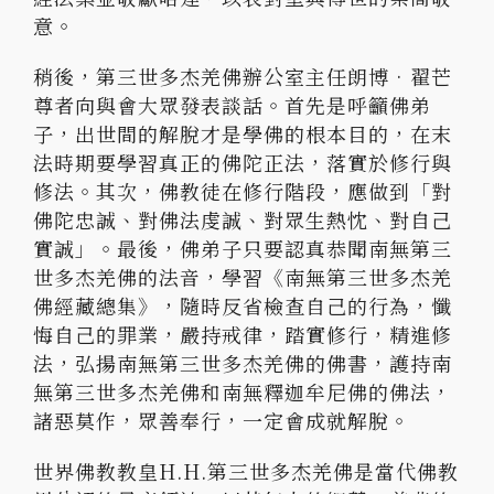
意。
稍後，第三世多杰羌佛辦公室主任朗博•翟芒
尊者向與會大眾發表談話。首先是呼籲佛弟
子，出世間的解脫才是學佛的根本目的，在末
法時期要學習真正的佛陀正法，落實於修行與
修法。其次，佛教徒在修行階段，應做到「對
佛陀忠誠、對佛法虔誠、對眾生熱忱、對自己
實誠」。最後，佛弟子只要認真恭聞南無第三
世多杰羌佛的法音，學習《南無第三世多杰羌
佛經藏總集》，隨時反省檢查自己的行為，懺
悔自己的罪業，嚴持戒律，踏實修行，精進修
法，弘揚南無第三世多杰羌佛的佛書，護持南
無第三世多杰羌佛和南無釋迦牟尼佛的佛法，
諸惡莫作，眾善奉行，一定會成就解脫。
世界佛教教皇H.H.第三世多杰羌佛是當代佛教