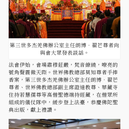
第三世多杰羌佛辦公室主任朗博‧翟芒尊者向
與會大眾發表談話。
法會伊始，會場肅穆莊嚴，梵音繚繞，嘹亮的
號角聲震徹天際。世界佛教總部莫知尊者手捧
香案，第三世多杰羌佛辦公室主任朗博．翟芒
尊者、世界佛教總部副主席證達教尊、華藏寺
住持若慧孺尊等高僧聖德端持經藏，在僧眾所
組成的儀仗隊中，緩步登上法臺，恭慶佛陀聖
典出版，獻上禮讚。