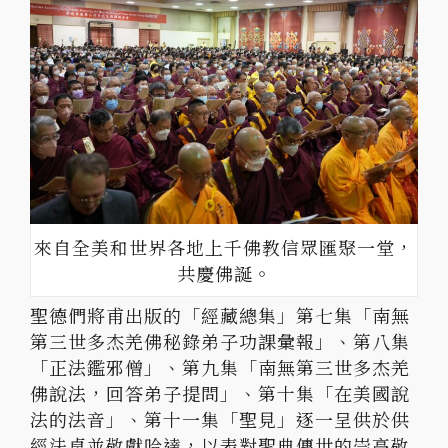
來自全美和世界各地上千佛教信眾匯聚一堂，
共慶佛誕。
聖德們將甫出版的「經藏總集」第七集「南無
第三世多杰羌佛秘錄弟子功課彙報」、第八集
「正法鑑邪僧」、第九集「南無第三世多杰羌
佛說法，回答弟子提問」、第十集「在美國說
法的法音」、第十一集「聖見」逐一呈供於供
經法桌並敬獻哈達，以表對聖典傳世的崇高敬