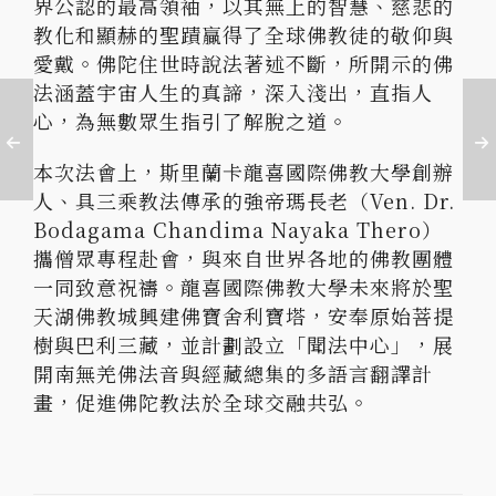
界公認的最高領袖，以其無上的智慧、慈悲的
教化和顯赫的聖蹟贏得了全球佛教徒的敬仰與
愛戴。佛陀住世時說法著述不斷，所開示的佛
法涵蓋宇宙人生的真諦，深入淺出，直指人
心，為無數眾生指引了解脫之道。
本次法會上，斯里蘭卡龍喜國際佛教大學創辦
人、具三乘教法傳承的強帝瑪長老（Ven. Dr.
Bodagama Chandima Nayaka Thero）
攜僧眾專程赴會，與來自世界各地的佛教團體
一同致意祝禱。龍喜國際佛教大學未來將於聖
天湖佛教城興建佛寶舍利寶塔，安奉原始菩提
樹與巴利三藏，並計劃設立「聞法中心」，展
開南無羌佛法音與經藏總集的多語言翻譯計
畫，促進佛陀教法於全球交融共弘。