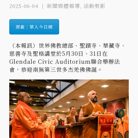
2025-06-04
新聞媒體報導
,
活動剪影
原載：華人今日網
（本報訊）世界佛教總部、聖蹟寺、華藏寺、
慈善寺及聖格講堂於5月30日、31日在
Glendale Civic Auditorium聯合舉辦法
會，恭迎南無第三世多杰羌佛佛誕。