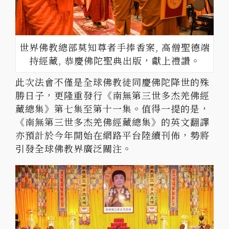
世界佛教總部莫知尊者手捧香案, 高僧聖德端
持經藏, 恭慶佛陀聖典出版，獻上禮讚。
此次法會不僅是全球佛教徒同慶佛陀降世的殊
勝日子，更隆重發行《南無第三世多杰羌佛經
藏總集》第七集至第十一集。值得一提的是，
《南無第三世多杰羌佛經藏總集》的英文翻譯
亦預計於今年開始在網路平台陸續刊佈，勢將
引發全球佛教界廣泛關注。