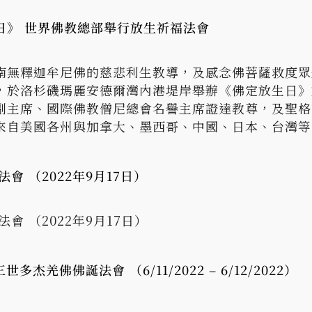
日》 世界佛教總部舉行放生祈福法會
南無釋迦牟尼佛的慈悲利生教導，及感念佛菩薩救度眾
，於洛杉磯瑪麗安德爾灣內港堤岸舉辦《佛定放生日》
副主席、國際佛教僧尼總會名譽主席證達教尊，及聖格
來自美國各州與加拿大、墨西哥、中國、日本、台灣等
會 （2022年9月17日）
會 （2022年9月17日）
多杰羌佛佛誕法會 （6/11/2022 – 6/12/2022）