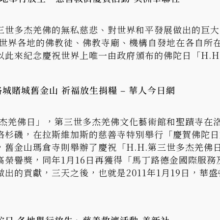
世多杰羌佛的無私慈悲、對世界和平發展做出的巨大貢獻
」，世界各地的佛教徒、佛教寺廟、機構自發地在各自所
以此來紀念慶祝世界上唯一由政府頒布的佛陀日「H.H
洛城賭城舊金山 祈福放生捐糧 – 華人今日網
世多杰羌佛日」，第三世多杰羌佛文化藝術館和聖蹟寺在
洛杉磯，在拉斯維加斯的慈善寺特別舉行「慶賀佛陀日
舊金山瑪倉寺則舉辦了慶祝「H.H.第三世多杰羌佛日」
高榮譽獎，同年1月16日再獲得「馬丁路德金國際服
出的貢獻，三天之後，也就是2011年1月19日，華盛