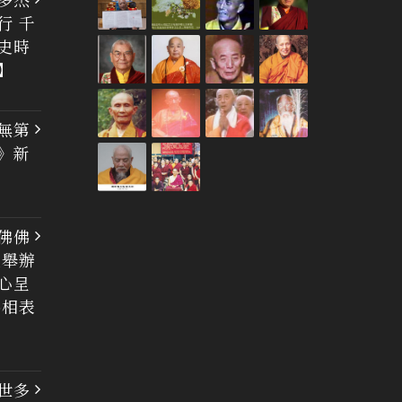
行 千
史時
】
無第
》新
佛佛
大舉辦
心呈
佛相表
世多