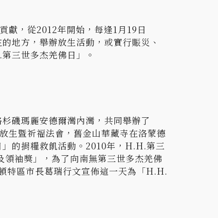
，從2012年開始，每逢1月19日
在的地方，舉辦放生活動，或實行賑災、
.第三世多杰羌佛日」。
洛杉磯瑪麗安德爾灣內灣，共同舉辦了
放生暨祈福法會，舊金山華藏寺在洛蒙德
的捐糧救飢活動。2010年，H.H.第三
務及領袖獎」，為了向南無第三世多杰羌佛
頓特區市長葛瑞行文宣佈這一天為「H.H.