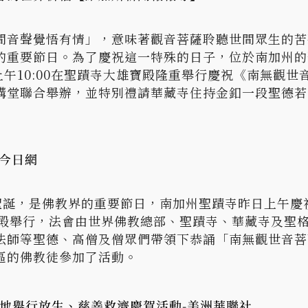
間音聲覺悟有情」，意味著觀音菩薩聆聽世間眾生的苦
要節日。為了慶祝這一特殊的日子，位於南加州的聖蹟寺（T
10日上午10:00在聖蹟寺大雄寶殿隆重舉行慶祝《南無
講堂聯合舉辦，並特別禮請華藏寺住持金釦一段聖德若
人今日網
的聖誕，是佛教界的重要節日，南加州聖蹟寺昨日上午慶
雄寶殿舉行，法會由世界佛教總部、聖蹟寺、華藏寺及聖
法師等聖德、高僧及僧眾們帶領下恭誦「南無觀世音菩
區的佛教徒參加了活動。
各地舉行放生、慈善救濟慶賀活動-美洲華聯社