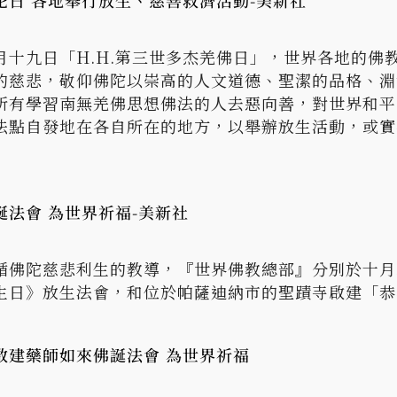
日 各地舉行放生、慈善救濟活動-美新社
月十九日「H.H.第三世多杰羌佛日」，世界各地的佛
的慈悲，敬仰佛陀以崇高的人文道德、聖潔的品格、淵
所有學習南無羌佛思想佛法的人去惡向善，對世界和平
法點自發地在各自所在的地方，以舉辦放生活動，或實
法會 為世界祈福-美新社
循佛陀慈悲利生的教導，『世界佛教總部』分別於十月
生日》放生法會，和位於帕薩迪納市的聖蹟寺啟建「恭
啟建藥師如來佛誕法會 為世界祈福