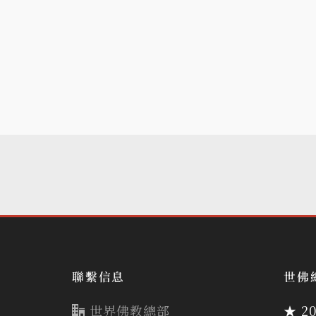
聯繫信息
世佛
世界佛教總部
★ 2