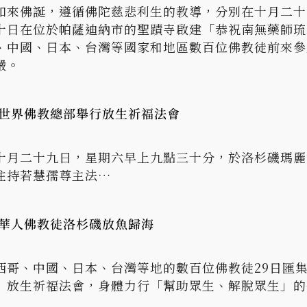
如來佛誕，遵循佛陀慈悲利生的教導，分別在十月二十
十日在位於帕薩迪納市的聖蹟寺啟建「恭祝南無藥師琉
、中國、日本、台灣等國家和地區數百位佛教徒前來參
嚴。
 世界佛教總部舉行放生祈福法會
十月二十九日，星期六早上九點三十分，於洛杉磯瑪麗
住持若慧孺尊主法…
百華人佛教徒洛杉磯放魚歸海
、中國、日本、台灣等地的數百位佛教徒29日匯集洛杉磯
》放生祈福法會，身體力行「幫助眾生、解脫眾生」的