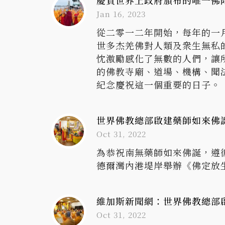
慶賀世界上政府頒布的唯一佛陀
Jan 16, 2023
從二零一二年開始，每年的一
世多杰羌佛對人類及衆生無私
忱激勵感化了無數的人們，讓
的佛教寺廟、道場、機構、聞
紀念慶祝這一個重要的日子。
世界佛教總部啟建藥師如來佛誕
Oct 31, 2022
為恭祝南無藥師如來佛誕，遵
德爾灣內港堤岸舉辦《佛定放
維加斯新聞網：世界佛教總部
Oct 31, 2022