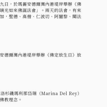
九日，於瑪麗安德爾灣內港堤岸舉辦《佛
璃光如來佛誕法會」。兩天的法會，有來
加，聖德、高僧、仁波切、阿闍黎、聞法
安德爾灣內港堤岸舉辦《佛定放生日》放
瑪利那岱瑞（Marina Del Rey）
佛教理念。