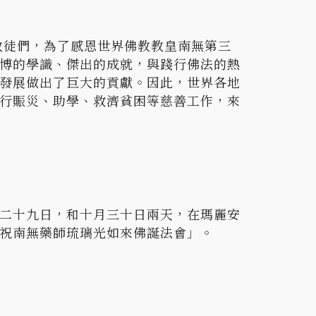
教徒們，為了感恩世界佛教教皇南無第三
博的學識、傑出的成就，與踐行佛法的熱
發展做出了巨大的貢獻。因此，世界各地
行賑災、助學、救濟貧困等慈善工作，來
二十九日，和十月三十日兩天，在瑪麗安
祝南無藥師琉璃光如來佛誕法會」。