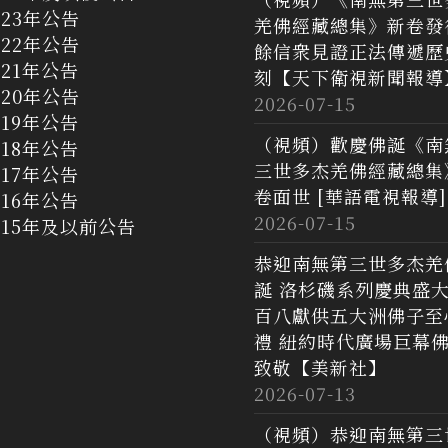
023年公告
羌佛經藏總集》新卷發
022年公告
餘信衆見證正法傳遞歷
021年公告
刻【天下衛視新聞報導
020年公告
2026-07-15
019年公告
（視頻）歡慶佛誕《南
018年公告
三世多杰羌佛經藏總集
017年公告
卷面世 [華語電視報導]
016年公告
2026-07-15
015年及以前公告
恭迎南無第三世多杰羌
誕 洛杉磯系列慶典盛
百八獻供五大洲佛子至
禮 紐約時代廣場巨幕
致敬【美新社】
2026-07-13
（視頻）恭迎南無第三