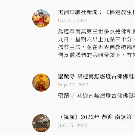
美洲華聯社新聞：《佛定放生
Oct 31, 2022
為遵奉南無第三世多杰羌佛和
九日，星期六早上九點三十分
孺尊主法，並在世界佛教總部
僧及僧眾們的共同帶領下，有
聖蹟寺 恭迎南無燃燈古佛佛誕法
Sep 22, 2022
聖蹟寺 恭迎南無燃燈古佛佛誕法
（視頻）2022年 恭迎 南無第三世
Jun 15, 2022