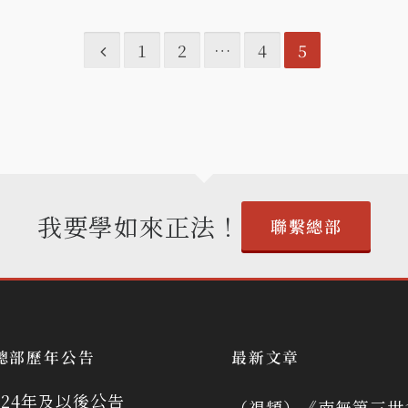
1
2
…
4
5
我要學如來正法！
聯繫總部
總部歷年公告
最新文章
024年及以後公告
（視頻）《南無第三世