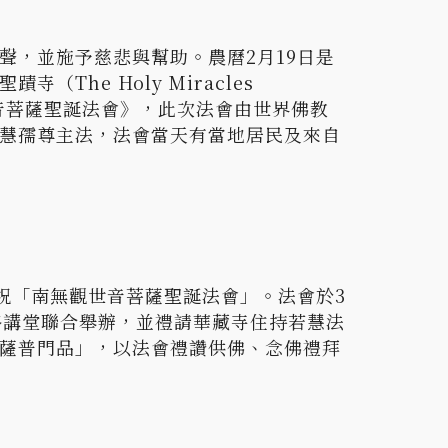
聲，並施予慈悲與幫助。農曆2月19日是
he Holy Miracles
觀世音菩薩聖誕法會》，此次法會由世界佛教
慧孺尊主法，法會當天有當地居民及來自
祝「南無觀世音菩薩聖誕法會」。法會於3
格講堂聯合舉辦，並禮請華藏寺住持若慧法
薩普門品」，以法會禮讚供佛、念佛禮拜