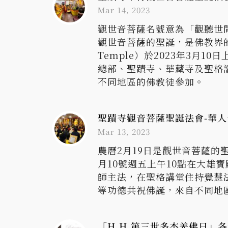
Mar 14, 2023
觀世音菩薩名號意為「觀聽世
觀世音菩薩的聖誕，是佛教界的重
Temple）於2023年3月
總部、聖蹟寺、華藏寺及聖格
不同地區的佛教徒參加。
聖蹟寺觀音菩薩聖誕法會-華
Mar 13, 2023
農曆2月19日是觀世音菩薩
月10號週五上午10點在大
師主法，在聖格講堂住持覺慧
等功德共祝佛誕，來自不同地
「H.H.第三世多杰羌佛日」