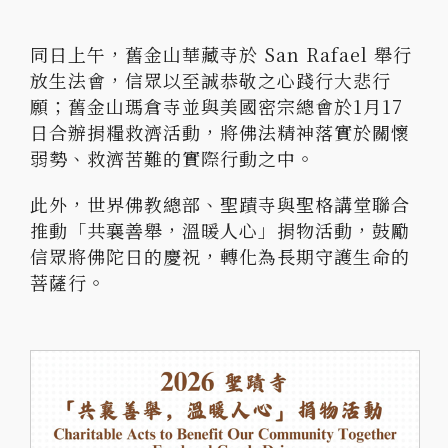
同日上午，舊金山華藏寺於 San Rafael 舉行
放生法會，信眾以至誠恭敬之心踐行大悲行
願；舊金山瑪倉寺並與美國密宗總會於1月17
日合辦捐糧救濟活動，將佛法精神落實於關懷
弱勢、救濟苦難的實際行動之中。
此外，世界佛教總部、聖蹟寺與聖格講堂聯合
推動「共襄善舉，溫暖人心」捐物活動，鼓勵
信眾將佛陀日的慶祝，轉化為長期守護生命的
菩薩行。