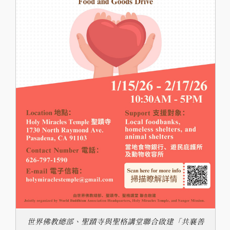
世界佛教總部、聖蹟寺與聖格講堂聯合啟建「共襄善