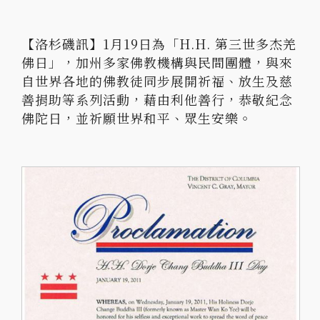
【洛杉磯訊】1月19日為「H.H. 第三世多杰羌
佛日」，加州多家佛教機構與民間團體，與來
自世界各地的佛教徒同步展開祈福、放生及慈
善捐助等系列活動，藉由利他善行，恭敬紀念
佛陀日，並祈願世界和平、眾生安樂。