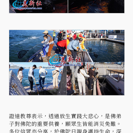
證達教尊表示，透過放生實踐大悲心，是佛弟
子對佛陀的重要供養，願眾生皆能消災免難。
多位信眾亦分享，於佛陀日親身護持生命，深