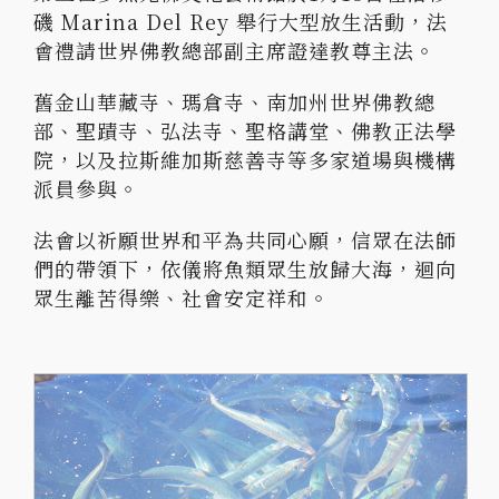
磯 Marina Del Rey 舉行大型放生活動，法
會禮請世界佛教總部副主席證達教尊主法。
舊金山華藏寺、瑪倉寺、南加州世界佛教總
部、聖蹟寺、弘法寺、聖格講堂、佛教正法學
院，以及拉斯維加斯慈善寺等多家道場與機構
派員參與。
法會以祈願世界和平為共同心願，信眾在法師
們的帶領下，依儀將魚類眾生放歸大海，迴向
眾生離苦得樂、社會安定祥和。