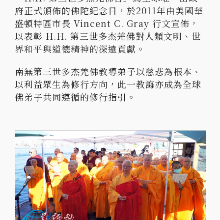
府正式頒佈的佛陀紀念日，於2011年由美國華
盛頓特區市長 Vincent C. Gray 行文宣佈，
以表彰 H.H. 第三世多杰羌佛對人類文明、世
界和平與道德精神的深遠貢獻。
南無第三世多杰羌佛教導弟子以慈悲為根本、
以利益眾生為修行方向，此一教誨亦成為全球
佛弟子共同遵循的修行指引。