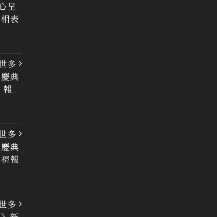
心呈
佛相表
世多
列慶典
 報
世多
列慶典
電視報
世多
集》新