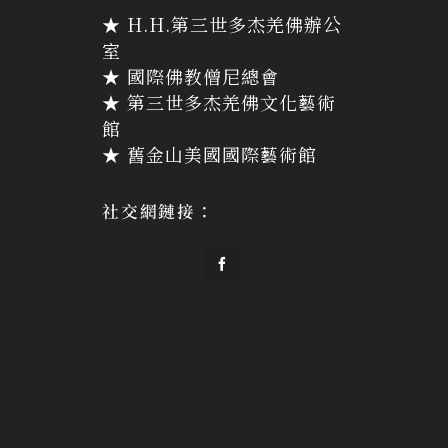
★ H.H.第三世多杰羌佛辦公
室
★ 國際佛教僧尼總會
★ 第三世多杰羌佛文化藝術
館
★ 舊金山美國國際藝術館
社交網鏈接：