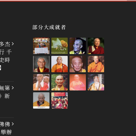
部分大成就者
多杰
行 千
史時
】
無第
》新
佛佛
大舉辦