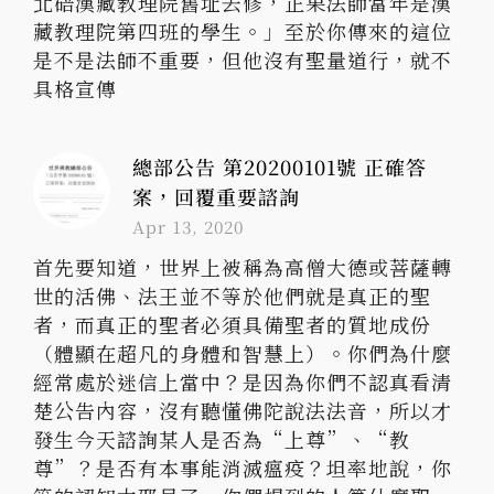
北碚漢藏教理院舊址去修，正果法師當年是漢
藏教理院第四班的學生。」至於你傳來的這位
是不是法師不重要，但他沒有聖量道行，就不
具格宣傳
總部公告 第20200101號 正確答
案，回覆重要諮詢
Apr 13, 2020
首先要知道，世界上被稱為高僧大德或菩薩轉
世的活佛、法王並不等於他們就是真正的聖
者，而真正的聖者必須具備聖者的質地成份
（體顯在超凡的身體和智慧上）。你們為什麼
經常處於迷信上當中？是因為你們不認真看清
楚公告內容，沒有聽懂佛陀說法法音，所以才
發生今天諮詢某人是否為“上尊”、“教
尊”？是否有本事能消滅瘟疫？坦率地說，你