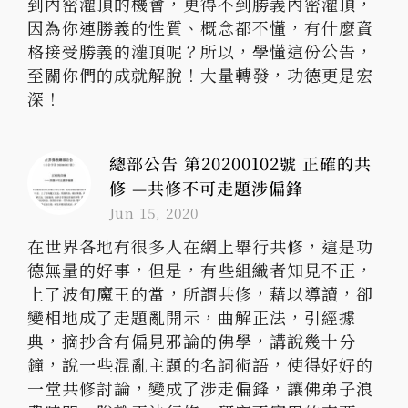
到內密灌頂的機會，更得不到勝義內密灌頂，
因為你連勝義的性質、概念都不懂，有什麼資
格接受勝義的灌頂呢？所以，學懂這份公告，
至關你們的成就解脫！大量轉發，功德更是宏
深！
總部公告 第20200102號 正確的共
修 —共修不可走題涉偏鋒
Jun 15, 2020
在世界各地有很多人在網上舉行共修，這是功
德無量的好事，但是，有些組織者知見不正，
上了波旬魔王的當，所謂共修，藉以導讀，卻
變相地成了走題亂開示，曲解正法，引經據
典，摘抄含有偏見邪論的佛學，講說幾十分
鐘，說一些混亂主題的名詞術語，使得好好的
一堂共修討論，變成了涉走偏鋒，讓佛弟子浪