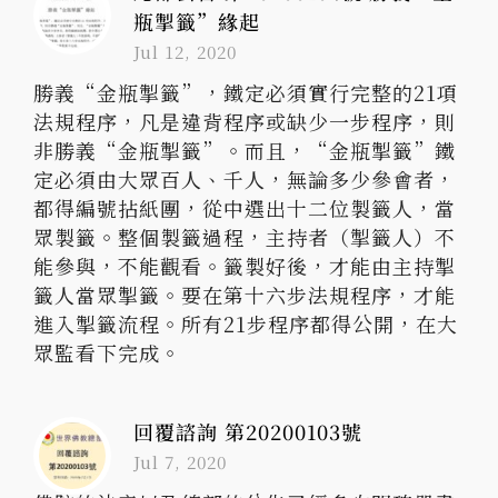
瓶掣籤”緣起
Jul 12, 2020
勝義“金瓶掣籤”，鐵定必須實行完整的21項
法規程序，凡是違背程序或缺少一步程序，則
非勝義“金瓶掣籤”。而且，“金瓶掣籤”鐵
定必須由大眾百人、千人，無論多少參會者，
都得編號拈紙團，從中選出十二位製籤人，當
眾製籤。整個製籤過程，主持者（掣籤人）不
能參與，不能觀看。籤製好後，才能由主持掣
籤人當眾掣籤。要在第十六步法規程序，才能
進入掣籤流程。所有21步程序都得公開，在大
眾監看下完成。
回覆諮詢 第20200103號
Jul 7, 2020