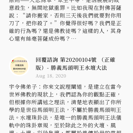
意殺生，無間地獄重罪。比如我現在對佛菩薩
說：“請你搬家，否則三天後我們就要對你用
刀了，把你殺了。”你覺得很好嗎？我們是正
確的行為嗎？還是佛教徒嗎？這樣的人，其身
心還有絲毫菩薩成份嗎？…
回覆諮詢 第20200104號 （正確
版）- 勝義馬頭明王水壇大法
Aug 18, 2020
宇令佛弟子：你來文說理闡道，是建立在當今
世界佛教的現狀上，我們認為你的觀點正確，
但根據你所講述之理法，清楚地表顯出了你所
學的是世俗馬頭明王法，不屬於勝義馬頭明王
法。水壇珠卦法，是唯一的勝義馬頭明王法儀
軌中的珠卦章規，至於除此之外的火壇、風
壇、土壇、彩砂集壇，都屬於普傳於世的常規