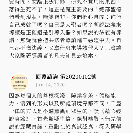
費時間，脫離正法行修，研究不實用的東西，
落得生死不了，這正是魔王需要的！總部聖德
們看到現狀，啼笑皆非，你們捫心自問：你們
自己成就了嗎？自己是大聖者嗎？所說法義來
導讀是正確還是引導入偏？如果說的法義有罪
錯，無疑就會把共修者導讀進三惡道中去。自
己都不懂法義，又拿什麼來導讀他人？只會讓
大家隨著導讀者的凡夫知見去追索。
回覆諮詢 第20200102號
Jun 14, 2020
因為每個人的善根深淺，障業參差，領略能
力、悟到的形式以及所處環境等都不同，千篇
一律的方式是不適應異別眾生的。讀《藉心經
說真諦》，首先斷疑生信，絕對恭敬南無羌佛
說的經藏真諦，重點在於真誠認真、深入研學