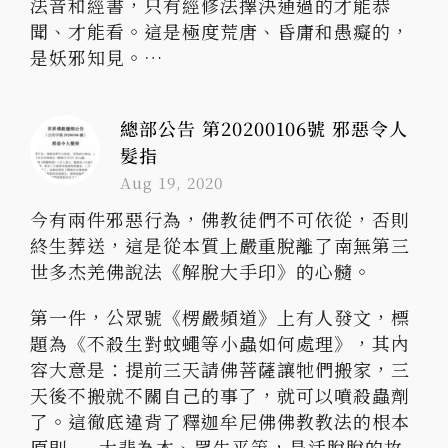
法音和經書，只有經修法擇決通過的才能恭
聞、才能看。這是極度荒唐、昏庸和愚癡的，
是妖邪知見。…
總部公告 第20200106號 邪惡令人
髮指
Aug 19, 2020
今有兩件邪惡行為，佛教徒們不可依從，否則
終生葬送，這是從本質上嚴重脫離了南無第三
世多杰羌佛說法《解脫大手印》的心髓。
第一件，公眾號《楞嚴頻道》上有人發文，標
題為《不殺生對蚊蠅等小蟲如何處理》，其內
容大意是：提前三天請佛菩薩讓牠們搬家，三
天後不搬就不關自己的事了，就可以噴殺蟲劑
了。這徹底違背了釋迦牟尼佛佛教教法的根本
原則——大悲為本、眾生平等，是活脫脫的故