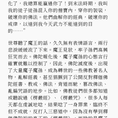
化了，我總算能贏過你了！到末法時期，我叫
我的徒子徒孫混入你的僧寶內，穿你的袈裟，
破壞你的佛法。他們曲解你的經典，破壞你的
戒律，以達到我今天武力不能達到的目
的……”
世尊聽了魔王的話，久久無有表情語言，兩行
悲淚緩緩流了下來。魔王見狀，率子孫們高興
狂笑而去。佛陀報化後，魔子魔孫的心態言行
確實就難以控制了，因此，佛陀滅度後，出現
了大量魔子魔孫，成為轉世的一些佛教著名人
物，亂解經義，甚至猖獗到了公開反對釋迦佛
陀經書、教戒、佛法，背道而馳，篡改佛法、
亂編咒語的地步。比如，佛教徒們很多都知道
或聽說過《楞嚴經》、《楞嚴咒》，很多人每
天都在虔誠地唸，結果唸了一身罪業，臨終不
但不成就，反打入三惡道中，因為沒有學到釋