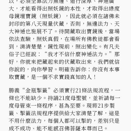
以，必須全靠法力無邊、道行深厚、神通廣
大，才能看得出照妖鏡的本性，才取得出綠度
母鏡壇寶鏡（照妖鏡），因此就必須在諸佛未
封印的第八天現量伏藏，否則，無邊法力、天
大神通也施展不了。待開藏取出寶鏡後，當場
依法查驗，照妖真假，在場所有佛教徒都會看
到，清清楚楚，鏡性現前，照出變化。有凡夫
俗子已經說：“我才不信什麼神通法力。”那
好，你就來把藏起來的伏藏取出來，我們就信
你說的，向你學習。明確告訴你：你沒有本事
取寶藏，是一個不求實踐真知的人！
勝義“金瓶掣籤”必須實行21條法規流程，一
條也不能缺少。持誦21度母聖號，並祈請每一
度母管束一條程序，甚為至要。現將21步製
籤、掣籤法規程序提供給大家清楚了解，這是
不用什麼法力，每個人都可以掣的，差別只是
成不成功、能不能感召佛菩薩本尊而已。