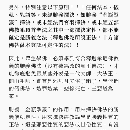
另外，特別注意以下原則！！！
任何法本、儀
軌、咒語等，未經勝義擇決，如勝義“金瓶掣
籤”擇決，或未經法門宮羽擇決，或未經五部
佛教系頂首聖法之其中一部擇決定性，都不能
確定是勝義之法（釋迦佛陀所說正法，十方諸
佛菩薩本尊認可定性的法）！
因此，眾生學佛，必須學到符合釋迦牟尼佛教
義的勝義佛法（沒有被篡改的真正佛法），才
能徹底避免跟某些外表是一代大師、大法王、
開山祖師，實質是邪師凡夫俗子騙子，學他們
的假佛法，造罪造業，悲慘死亡，三惡道為
家。
勝義“金瓶掣籤”的作用：用來擇決佛法的勝
義儀軌定性，用來擇決經教論學是勝義性質的
正法，還是邪惡性質的惡法或世俗性質，有沒