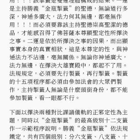
用！！！該掣籤是雙運理體構成的結果。一運
是主持勝義“金瓶掣籤”的聖德，無論道行多
深，神通多廣大，法力何其無邊，都毫無作
用！！！而必須要靠該主持聖德崇高聖潔的德
品，才能感召得了佛菩薩本尊顯聖定性所擇決
之事。二運是依於所擇決之事的因果，而出顯
事實本身的真實相狀，這是本尊定的性，與神
通法力不沾邊，毫無關係。無論你神通廣大，
法力無邊，在擇決大雄寶殿中，都起不了用。
法規規定，必須要先行製籤，再行掣籤。製籤
的十五項程序都必須由參加法會的大眾們製
作，主持掣籤人無論是什麼頭銜身份，都不能
參加製籤，看一眼都不行。
下面以擇決兩種對比課誦儀軌的正邪定性為主
題，同時以“金瓶掣籤”的最高級別十二支籤
作一示範程序說明。勝義“金瓶掣籤”依法規
鐵定，共有四個級別：分六支籤、八支籤、十