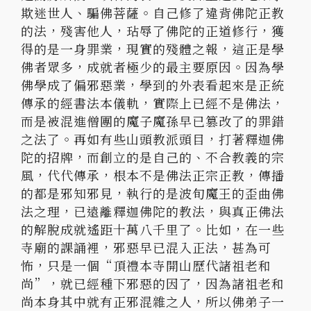
欺迷世人、騙佛菩薩。自己修了違背佛陀正教
的法，殘害他人，玷辱了佛陀的正道修行，獲
得的是一身罪業，現實的殘體之報，這正是學
佛者眾多，成就者極少的最主要原因。因為學
佛學成了偏邪惡業，學到的外表看起來是正統
傳承的經書法本儀軌，實際上已經不是佛法，
而是被混進僧團的魔子魔孫早已篡改了的罪錯
之法了。再如有些山頭教派頭目，打著釋迦佛
陀的招牌，而創立的是自己的、不合教義的宗
風，代代傳承，根本不是佛法正宗正教，傳播
的都是邪知邪見，執行的是波旬魔王的歪曲佛
法之理，已遠離釋迦佛陀的教法，與真正佛法
的解脫成就遙距十萬八千里了。比如，在一些
寺廟的課誦裡，邪惡早已混入正法，甚為可
怖，只是一個“頂禮本寺開山歷代諸祖老和
尚”，就已經種下邪惡的因了，因為諸祖老和
尚本身其中就有正邪混雜之人，所以佛弟子一