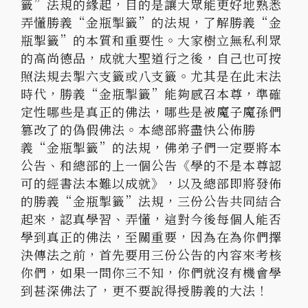
籤”法規的緣起，目的是讓大眾能更好地熟悉
弄懂勝義“金瓶掣籤”的法規，了解勝義“金
瓶掣籤”的本質和重要性。大家樹立無私利眾
的高尚德品，成就大聖道行之後，自己也可按
照法規去掣六支籤或八支籤。尤其是在此末法
時代，勝義“金瓶掣籤”能夠感召本尊，準確
定性哪些是真正的佛法，哪些是被魔子魔孫們
篡改了的偽假佛法。本總部將盡快公佈勝
義“金瓶掣籤”的法規，佛弟子們一定要將本
公告、和總部的上一個公告《學的不是本尊認
可的經書法本難以成就》，以及總部即將發佈
的勝義“金瓶掣籤”法規，三份公告共同結合
起來，認真學習、弄懂，這對今後每個人能否
學到真正的佛法，至關重要，因為在為你們擇
決傳法之前，首先要用三份公告的內容來考核
你們，如果一問你三不知，你們就沒有機會學
到甚深佛法了，更不要說得授勝義的大法！