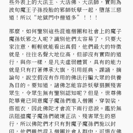
些外表上的大法王、大活佛、大法師，實則為
波旬魔王子孫投胎的邪師妖孽一起，墮落三惡
道！所以“地獄門中僧道多”！！！
那麼，如何鑒別這些混進僧團和社會上的魔子
魔孫妖邪之人呢？識別他們太容易了，只要大
家注意，輕輕就能看出真假，他們最大的特徵
就是，往往名聲大地位高，但卻沒有實際的道
行，與你一樣，是凡夫虛弱體質，具有的能力
就是只有打著傳承大旗，引用經典、課誦，摘
論句，說空假沒有作用的佛法行騙大眾的供養
為目的。要知道，諸佛怎能容許妖孽猖獗殘害
眾生，令眾生無有鑒別認知呢？但是，世尊佛
陀畢竟已同意魔子魔孫們進入僧團，穿袈裟，
搭祖衣，因此佛陀才會流下兩行悲淚。鑑於無
法阻擋魔子魔孫們破壞正法、殘害眾生的惡
行，所以佛陀們才只有對魔子魔孫們施以封
印，他們雖然混入僧團社會人群中，可惜在佛