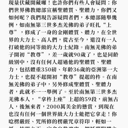
現量伏藏開藏囉！也許你們有些人會疑問：你
們世界佛教總部宣稱聖體質、聖體力，你們又
如何呢？我們現告訴疑問者們，本總部隨舉幾
例，如南無第三世多杰羌佛的弟子旺扎“上
尊”，修成了一身的金剛體質、體力，在全世
界的大力士、高人們，從古至今，還沒有一人
打破他的同等級的大力士紀錄。南無羌佛的弟
子開初“教尊”，差一歲就
90歲了，也是同齡
級別中，沒有任何人超過他的聖體質、聖體
力，包括體重350磅、年齡36歲的亞洲第一大
力士，也提不起開初“教尊”提起的杵。在南
無羌佛的弟子中，另外修成聖體質、聖體力
者，此就不一一舉例了。至於南無第三世多杰
羌佛本人，“拿杵上座”上超的59段，前無古
人，後無來者，2000萬美金的懸賞，到現在
也沒有任何一個世界級大力士能把它拿走！你
唸楞嚴經、咒所修的楞嚴咒章符印，輕如一