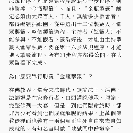
法規程序，凡是違背程序或缺少一步程序，則
非勝義“金瓶掣籤”。而且，“金瓶掣籤”鐵
定必須由大眾百人、千人，無論多少參會者，
都得編號拈紙團，從中選出十二位製籤人，當
眾製籤。整個製籤過程，主持者（掣籤人）不
能參與，不能觀看。籤製好後，才能由主持掣
籤人當眾掣籤。要在第十六步法規程序，才能
進入掣籤流程。所有21步程序都得公開，在大
眾監看下完成。
為什麼要舉行勝義“金瓶掣籤”？
在佛教界，當今末法時代，無論法王、活佛、
法師還是在家修行者，口頭講說傳承、理論，
完整條列一大套，但是，到他們臨命終時，卻
非常少有看到他們成就解脫的結果，上萬個佛
教徒裡面也難有一兩個真正生死自由來去自如
成就的。有句名言叫做“地獄門中僧道多”，