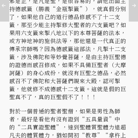
邪是正，是凡是聖，是很容易的，請他出面主
持德感籤（勝義“金瓶掣籤”），就真假分別
了，如果他自己的道行德品修感不了十二支
籤，那至少能主持掣修大聖者的六支籤吧？如
果用六支籤來掣八地以下的本尊菩薩的法本，
或方神地神的施供法等，那他還是一代真正的
傳承宗師嗎？因為德感籤這部法，凡掣十二支
籤，涉及佛陀和等妙覺菩薩，是由主持巨聖德
的證德而感召修成，如果不具備巨聖者（大摩
訶薩）的身心成份，就沒有巨聖之德品，必然
感召不了佛陀和大菩薩們親來大殿，認可掣
籤，他就修不成德感十二支籤。這就是假的巨
聖真不了，真的巨聖假不了！！！
對於一個普通的聖者聖僧，如果是男性為師
者，最好是看他有沒有證到“五具量資”中
的“二具實證聖體”，達到聖體質聖體力遠超
凡夫的體質體力，猶如開初“教尊”“拿杵上