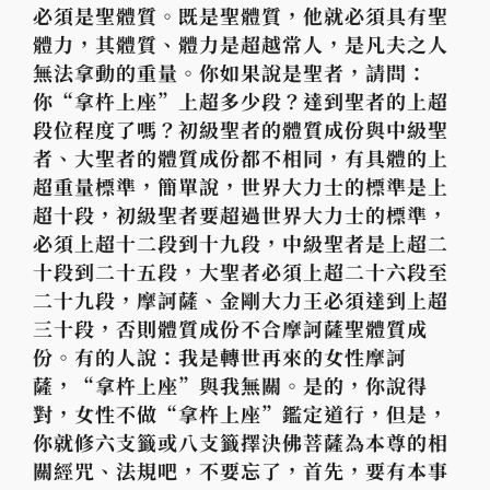
必須是聖體質。既是聖體質，他就必須具有聖
體力，其體質、體力是超越常人，是凡夫之人
無法拿動的重量。你如果說是聖者，請問：
你“拿杵上座”上超多少段？達到聖者的上超
段位程度了嗎？初級聖者的體質成份與中級聖
者、大聖者的體質成份都不相同，有具體的上
超重量標準，簡單說，世界大力士的標準是上
超十段，初級聖者要超過世界大力士的標準，
必須上超十二段到十九段，中級聖者是上超二
十段到二十五段，大聖者必須上超二十六段至
二十九段，摩訶薩、金剛大力王必須達到上超
三十段，否則體質成份不合摩訶薩聖體質成
份。有的人說：我是轉世再來的女性摩訶
薩，“拿杵上座”與我無關。是的，你說得
對，女性不做“拿杵上座”鑑定道行，但是，
你就修六支籤或八支籤擇決佛菩薩為本尊的相
關經咒、法規吧，不要忘了，首先，要有本事