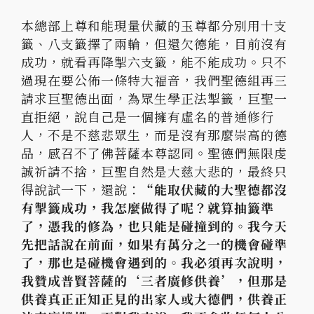
本總部上尊和能現量伏藏的玉尊都分別用十支
籤、八支籤擇了兩輪，但還欠德能，目前沒有
成功，就看再降掣六支籤，能不能成功。只不
過現在要公佈一條特大福音，我們聖德組再三
請求巨聖德出面，為眾生學正法掣籤，巨聖一
直拒絕，說自己是一個擁有虛名的普通修行
人，不是不慈悲眾生，而是沒有那麼崇高的德
品，感召不了佛菩薩本尊認同。聖德們無限虔
誠祈請不捨，巨聖自然是大慈大悲的，最終只
得說試一下，還說：
“
能取伏藏的大聖德都沒
有掣籤成功，我怎麼做得了呢？就算抽籤準
了，憑我的修為，也只能是碰撞到的。我今天
先把話說在前面，如果有萬分之一的機會碰準
了，那也是碰機會遇到的。我必須再次說明，
我贊成普賢菩薩的‘三者廣修供養’，但那是
供養真正正知正見的出家人或大德們，供養正