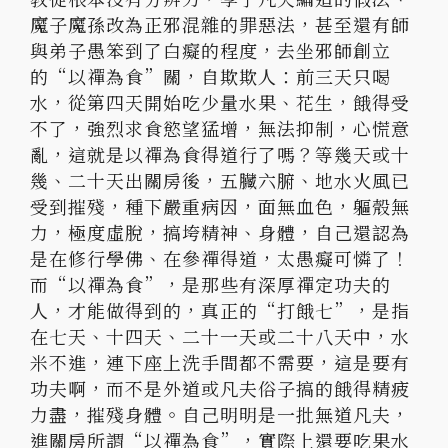
魔子魔孫改為正邪混雜的罪惡法，甚至還有師
與弟子愚笨到了白癡的程度，去坐邪師創立
的“以禪為食”關，自欺欺人：前三天只喝
水，從第四天開始吃少量水果、花生，餓得受
不了，強烈求食慾望猛增，無法抑制，心慌意
亂，這就是以禪為食得道行了嗎？等幾天或十
幾、二十天出關房後，五臟六腑、地水火風已
受到摧殘，種下嚴重病因，面無血色，軀殼無
力，極度虛脫，搞垮精神、身體，自己還認為
是在修行學佛、在參禪得道，太愚癡可憐了！
而“以禪為食”，是那些有深厚禪定功夫的
人，才能做得到的，真正的“打餓七”，是指
在七天、十四天、二十一天或二十八天中，水
米不進，連下座上洗手間都不需要，這是要有
功夫啊，而不是外道或凡夫俗子搞的餓得精疲
力盡，摧殘身體。自己明明是一批無道凡夫，
進關房所謂“以禪為食”，實際上還要吃果水