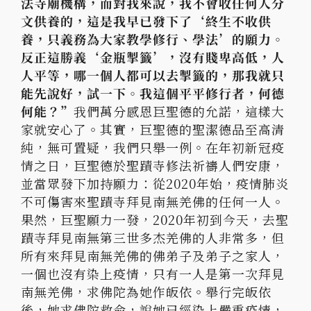
法寺廟機構，而對我來說，我不會收任何人分
文供養的，這是我早已發下了‘終生不收供
養，只義務為大家教學修行、學法’的願力。
反正這勝義‘金瓶掣籤’，沒有賤卑高低，人
人平等，哪一個人都可以去掣籤的，那我就只
能先說好，試一下。我這個平平修行者，何德
何能？”
我們萬分感恩巨聖德的允諾，這樣大
家就安心了。其實，巨聖德的聖潔德品至高清
純，無可置疑，我們只舉一例。在年初新冠疫
情之日，巨聖德於聖蹟寺修法祈禱人們安康，
並當眾發下加持願力：從2020年始，疫情肺炎
不可傷害來聖蹟寺拜見南無羌佛的任何一人。
果然，巨聖願力一發，2020年初到今天，去聖
蹟寺拜見南無第三世多杰羌佛的人非常多，但
所有來拜見南無羌佛的佛弟子及弟子之家人，
一個也沒有染上疫情，只有一人是第一次拜見
南無羌佛，求佛陀為她作皈依。舉行完皈依
後，她求佛陀救命，說她已經染上嚴重疫情，