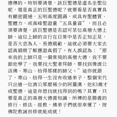
德傳的。特別要清楚，該巨聖德是虛名坐聖位
呢，還是真正的巨聖德呢？就要看是否真實具
有顯密圓通，五明高度圓滿，或具有聖體質、
聖體力，或高峰聖證量“五具量資”，而且必
須要清楚，該巨聖德是否認可某位高僧大德上
師，這位上師的言行在日常中是否正知正見，
是否大悲為人、長德風範，這就必須要大家去
認真細緻了解應證真假了。有人誤認為：“原
來我的上師只是一個常規的高僧大德，我不要
跟他學了，我要找大聖者拜師，要找到像濟公
活佛、寒山、拾得那樣的師父。”這你就錯
了，寒山、拾得一生沒有收過弟子，整個宋代
只出過一位濟公那麼稀少的阿羅漢，他83歲才
成聖德，這是你想找就找得到的嗎？其實，只
要是真正的高僧大德善知識，所傳的是勝義的
修行、修法、經教，佛弟子們就很幸運了，按
佛陀教誡而修就能成就！