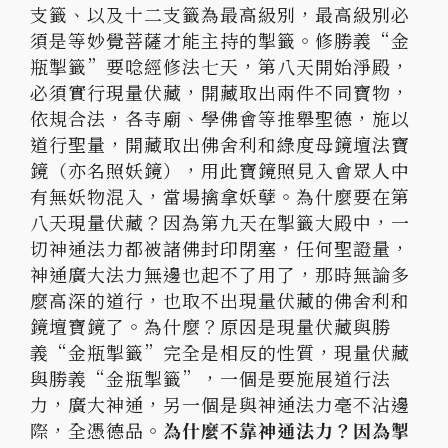
支籤、以及十二支籤為最高級別，最高級別必
須是等妙覺菩薩才能主持的掣籤。修勝義“金
瓶掣籤”要唸經修法七天，第八天開始淨殿，
必須實行現量伏藏，開藏取出兩件不同寶物，
依規合法，各寺廟、學佛會等推舉聖德，施以
道行聖量，開藏取出佛舍利和綠度母鏡壇法寶
鏡（亦名照妖鏡），用此寶鏡照見入會眾人中
有無妖物混入，當場擒拿妖孽。為什麼要在第
八天現量伏藏？因為第九天在掣籤大殿中，一
切神通法力都被諸佛封印閉塞，任何聖證量，
神通廣大法力無邊也起不了用了，那時無論多
麼高深的道行，也取不出現量伏藏的佛舍利和
鏡壇寶鏡了。為什麼？原因是現量伏藏與勝
義“金瓶掣籤”完全是相反的性質，現量伏藏
與勝義“金瓶掣籤”，一個是要施展道行法
力，廣大神通，另一個是與神通法力毫不沾邊
際，全憑德品。
為什麼不靠神通法力？因為掣