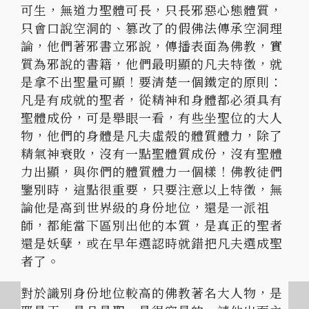
可生，無道力聖體可長，只長邪惡心態體質，
只會口說空洞的、篡改了的假佛法傳承空洞理
論，他們著邪書立邪說，傳播表面為佛教，實
質為邪說的書籍，他們最明顯的凡夫特徵，就
是拿不出聖量可顯！要清楚一個鐵定的原則：
凡是有成就的聖者，從精神和身體都必須具有
聖體成份，可是舉眼一看，有些坐聖位的大人
物，他們的身體是凡夫虛殼的體質體力，除了
精氣神衰敗，沒有一點聖體質成份，沒有聖體
力出顯，與你們的體質體力一個樣！佛教徒們
鑒別時，這點很重要，只要注意以上特徵，無
論他是高到世界級的身份地位，還是一派祖
師，都能當下區別出他的本質，是真正的聖者
還是妖孽，或在早年選認時就錯把凡夫選成聖
者了。
對於識別身份地位較高的佛教著名大人物，是