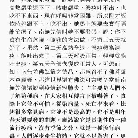
高熱嚴重退不下，咳嗽嚴重，濃痰吐不出，也
吃不下東西，現在呼吸非常困難，所以剛才皈
依時她跟不上，唸不出，她馬上就要去實行隔
離治療了。南無羌佛叫她不要緊張，說：你不
會有生命危險，照我的方法做，不過三五天就
好了。果然，第二天高熱全退，濃痰轉為清
痰，能吐出來了，第三天呼吸正常，輕輕就能
吐出痰，第五天全部恢復成正常人。可想而
知，南無羌佛掣籤之德品，都感召不了佛菩薩
本尊應籤，那這世界還有佛法可言嗎？當時南
無羌佛還說到疫情新冠肺炎：
“主要是人們不
了解這種病，在大家相互傳言下被嚇著了。實
際上它並不可怕，從染病量、死亡率來看，比
起很多常見病，它並不是最高的，也不是明年
春天還要發的問題，應該說它是長期性的一種
流行疫病，沒有季節之分，就是一種流行病
毒，人們逐步產生抗體，它就不足為害了，更