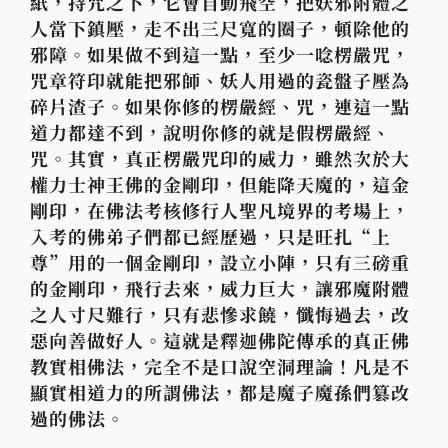
紙，持咒之下，它會自動飛空，把妖邪附體之
人當下鎮壓，走不出三尺寬的圈子，頓除他的
邪障。如果做不到這一點，至少一唸楞嚴咒，
咒章符印就能把邪師、妖人用過的瓷盤子壓為
碎片渣子。如果你修的楞嚴經、咒，連這一點
道力都達不到，說明你修的就是假楞嚴經、
咒。其實，真正楞嚴咒印的威力，雖然次於大
權力士神王佛的金剛印，但能降天魔的，這金
剛印，在佛法考核修行人聖凡境界的考場上，
入考的佛弟子們都已經歷過，只是旺扎“上
尊”用的一個金剛印，設立小陣，只有三磅重
的金剛印，飛行去來，威力巨大，讓邪魔附體
之人寸尺難行，只有悲慘求饒，懺悔過去，改
惡向善做好人。這就是釋迦佛陀傳承的真正佛
教實相佛法，完全不是口說空洞理論！凡是不
顯實相道力的所謂佛法，都是魔子魔孫們篡改
過的佛法。