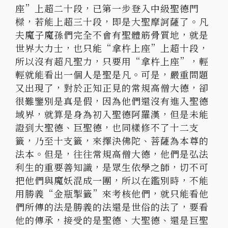
座”上超二十段，已第一步登入中級聖德門
樑，若能上超三十段，即是大聖摩訶薩了。凡
夫魔子魔孫們完全不會有聖體筋骨質地，就是
世界大力士，也只能“拿杵上座”上超十段，
所以沒有超凡聖力，只要用“拿杵上座”，輕
輕就能看出一個人是聖是凡。可是，嚴重問題
又出現了，對於正知正見的常規高僧大德，卻
很難鑒別是真是假，因為他們還沒有進入聖德
域界，就算是身為初入聖德阿羅漢，但是未能
證到大聖德、巨聖德，也同樣修不了十二支
籤，乃至十支籤，來擇決佛陀、菩薩為本尊的
法本。但是，往往常規高僧大德，他們是弘法
利生的重要善知識，是眾生依學之師，切不可
把他們與魔妖混成一團，所以在鑑別時，不能
用勝義“金瓶掣籤”來考核他們，就只能看他
們所傳的法是勝義的法還是世俗的法了，要看
他的傳承，接受的是聖德、大聖德、還是巨聖