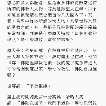
想必許多人都聽過，但是很多佛教徒照常迷信
所謂的佛教大人物，認為是跟聖人在學，卻不
知道是被蒙蔽在歷史遺留的凡夫圈內了。其
實，佛教中許多所謂的大人物，乃至世界宗派
的掌教之師，有一些都是混進僧團的魔子魔孫
充當祖師。到底是什麼原因造成了這個可悲的
現狀？是什麼導致了這樣的結果？
原因是：佛史記載，在釋迦牟尼佛滅度時，諸
天人非人等皆來送行，波旬魔王也在場，他問
世尊：佛陀涅槃報化後，我的魔子魔孫若進入
你的僧團剃度出家，學你的教法，佛陀會拒絕
嗎？”
世尊說：“不會拒絕。”
魔王波旬聞聽此言十分高興，哈哈大笑
說：“佛陀在世時，我鬥不過你，等你涅槃報