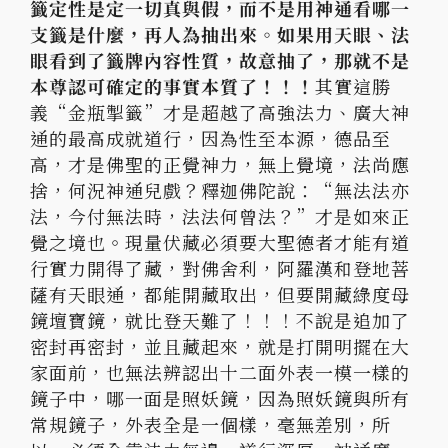
籤定性是定一切真與假，而不是用神通看哪一
支籤是什麼，再人為抽出來。如果用天眼、法
眼看到了籤牌內容性質，故意抽了，那就不是
本尊認可確定的事實本質了！！！
其實這勝
義“金瓶掣籤”才是超越了高強法力、廣大神
通的最高成就道行，因為性至本源，德品至
高，才是佛聖的正覺神力，無上覺境，法尚應
捨，何況神通兒戲？釋迦佛陀說：“無法法亦
法，今付無法時，法法何曾法？”才是如來正
覺之境也。現量伏藏必須要大聖德者才能有道
行實力開得了藏，對佛舍利，阿羅漢和登地菩
薩有天眼通，都能開藏取出，但要開藏綠度母
鏡壇寶鏡，就比登天難了！！！不說是追加了
密封再密封，並且藏起來，就是打開明擺在大
家面前，也無法辨認出十二面外表一模一樣的
鏡子中，哪一面是照妖鏡，因為照妖鏡與所有
常規鏡子，外表全是一個樣，毫無差別，所