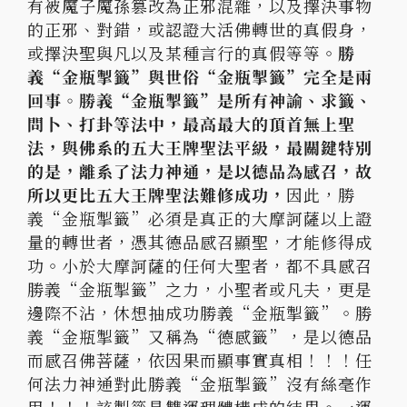
有被魔子魔孫篡改為正邪混雜，以及擇決事物
的正邪、對錯，或認證大活佛轉世的真假身，
或擇決聖與凡以及某種言行的真假等等。
勝
義“金瓶掣籤”與世俗“金瓶掣籤”完全是兩
回事。勝義“金瓶掣籤”是所有神諭、求籤、
問卜、打卦等法中，最高最大的頂首無上聖
法，與佛系的五大王牌聖法平級，最關鍵特別
的是，離系了法力神通，是以德品為感召，故
所以更比五大王牌聖法難修成功，
因此，勝
義“金瓶掣籤”必須是真正的大摩訶薩以上證
量的轉世者，憑其德品感召顯聖，才能修得成
功。小於大摩訶薩的任何大聖者，都不具感召
勝義“金瓶掣籤”之力，小聖者或凡夫，更是
邊際不沾，休想抽成功勝義“金瓶掣籤”。勝
義“金瓶掣籤”又稱為“德感籤”，是以德品
而感召佛菩薩，依因果而顯事實真相！！！任
何法力神通對此勝義“金瓶掣籤”沒有絲毫作