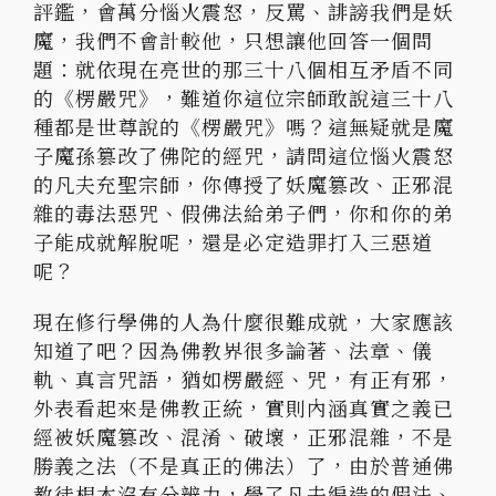
評鑑，會萬分惱火震怒，反罵、誹謗我們是妖
魔，我們不會計較他，只想讓他回答一個問
題：就依現在亮世的那三十八個相互矛盾不同
的《楞嚴咒》，難道你這位宗師敢說這三十八
種都是世尊說的《楞嚴咒》嗎？這無疑就是魔
子魔孫篡改了佛陀的經咒，請問這位惱火震怒
的凡夫充聖宗師，你傳授了妖魔篡改、正邪混
雜的毒法惡咒、假佛法給弟子們，你和你的弟
子能成就解脫呢，還是必定造罪打入三惡道
呢？
現在修行學佛的人為什麼很難成就，大家應該
知道了吧？因為佛教界很多論著、法章、儀
軌、真言咒語，猶如楞嚴經、咒，有正有邪，
外表看起來是佛教正統，實則內涵真實之義已
經被妖魔篡改、混淆、破壞，正邪混雜，不是
勝義之法（不是真正的佛法）了，由於普通佛
教徒根本沒有分辨力，學了凡夫編造的假法、