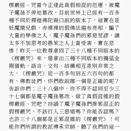
楞嚴經、咒當今正逢此真假相混的厄運，被魔
子魔孫不停地篡改，目前世界上已經有一百多
種不同於釋迦佛陀親口說的版本了，這實在是
妖魔鬧兒戲，赤裸裸的假佛法遍布亮相，騙了
大量的學佛之人，魔子魔孫們的邪惡荒謬，讓
太多不加思考的愚笨之人上當受害，實在悲
慘！昨天一位教尊拿回了三十八種不同版本的
《楞嚴咒》來，還拿出三種不同版本的獨猛金
剛儀軌，語言、文句、結構相互差別非常之
大，《楞嚴咒》從一百多句到五六百句的都
有，佛教徒們，你們敢說哪一個是正確的呢？
告訴你們：三十八個中，你不得不認同至少三
十七個都是魔子魔孫篡改、做了真假混雜的假
楞嚴經、咒吧？持誦了魔子魔孫們摻邪混正的
假楞嚴咒，不該打入三惡道嗎？你能否認嗎？
也許三十八個都是正邪混雜的《楞嚴咒》！可
能你們所謂的教派傳承宗師，聽了我們的這一