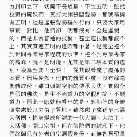
力封印之下，妖魔不長道量，不生五明，雖然
狡猾的魔妖們一貫打大旗張闊聲勢，都號稱擁
有五明，這是虛張聲勢騙外行的，只要大家用
事實一對比，他們卻一明都沒有，全是虛假
的，而是非常普通的技藝，甚至連技藝都談不
上，其實質連五明的邊際都不著，是完全達不
到世間專業專家程度的水準，達不到專業專家
的高峰，就不是明境。尤其是第二項本質的鑑
別，最為至要！至要！！從其觀看魔子魔孫的
本質，因果使然，他們的體質心靈，沒有絲毫
聖體成份，雖口頭說空洞的傳承大法，實際全
是假的佛法，是生不起道力的空假理論，不顯
道力。因此一眼就能看出的是，邪師們的身體
照常處於凡夫俗子質地。雖然魔子魔孫早已混
入僧團，搖身變成所謂的一代大師、大法王、
大活佛、開山宗祖，但在佛陀們的封印下，他
們終歸只有外表的空洞假身份，而無智慧聖量