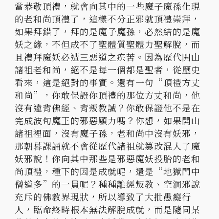
當恭敬頂禮，就會向其中的一些魔子魔孫化現
的老和尚頂禮了，這樣不分正邪就頂禮崇拜，
如果拜錯了，拜的是魔子魔孫，必然結的是魔
妖之緣，不但成不了聖體質聖體力聖解脫，而
且禮拜魔妖必遭三惡道之疾苦。因為歷代開山
諸祖老和尚，絕不是每一個都是聖者，從歷史
看來，這是絕對的事實。還有一句“頂禮方丈
和尚”，你敢保證你頂禮的那位方丈和尚，他
沒有違背佛經、背叛教誡？你敢保證他不是在
完成波旬魔王的邪惡願力嗎？你想，如果開山
諸祖裡面，沒有魔子孫，老和尚中沒有妖邪，
那朝暮課誦就不會從歷代諸祖就篡改混入了魔
妖邪說！你向其中那些是邪惡魔妖投胎的老和
尚頂禮，種下的因是成就呢，還是“地獄門中
僧道多”的一員呢？種種離經叛教、空洞邪說
充斥的佛教界現狀，所以導致了大批愚癡行
人，臨命終時根本無法解脫成就，而是隨同某