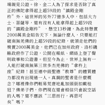
場親見公證。徐、金二人為了探求是否除了真
正的佛陀拿得起上超59段的“鎮殿金剛
杵”外，這世界的另外77億多人中，包括大力
士、菩薩等，還有沒有人能拿得起上超59段
的“鎮殿金剛杵” ，懸空13秒鐘，為此特懸賞
2000萬美金昭告天下，無論什麼人，只要能打
破南無羌佛的上超59段的紀錄，就領走他們的
獎賞2000萬美金，他們已在加州政府、洛杉磯
縣政府作了公證，公開在報紙、網絡上登了聲
明啟事和公證書。但至今為止，世界上無有一
人能打破南無第三世多杰羌佛的“拿杵上
座”紀錄！甚至連中級聖德“教尊”的體質體
力都沒有出現過一人。真鋼的聖者是什麼概
念？哪裡像你們輕易荒唐地亂加頭銜扣戴桂
冠？佛弟子們，你們現在還會相信只會說空話
的人嗎？還不應該“三思而行，再思可
矣”嗎？