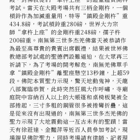
考試。當天在大殿考場共有三柄金剛杵，一個
槓鈴作為加減重量用，特等“鎮殿金剛杵”重
434.8磅，考試槓鈴重280磅，世界大力宗
師“拿杵上座”的金剛杵重248磅，孺子杵
200磅重。南無第三世多杰羌佛當天被恭請作
為最至高尊貴的貴賓出席觀禮，結果被世界佛
教總部考試處的聖德們設難逼迫，在大眾再三
祈請下，為了考場的開考解危，南無羌佛單手
拿“鎮殿金剛杵”離聖座懸空13秒鐘，上超59
段。佛陀本質聖力示現，驚天地動鬼神，天龍
八部駕臨恭賀，此時突然狂風大作呼嘯，寺廟
庭院中容納百人以上的大帳篷和桌椅板凳被全
部捲起，三寸多粗的鋼管很多被捲彎折疊，這
是從來沒有出現過的，南無第三世多杰羌佛的
聖力示現了大地震動這一亙古未有的聖蹟！當
天有徐蒞達、金豔萍等近百人員參加考試，現
場親見佛陀聖力，同時考場請有律師、記者現