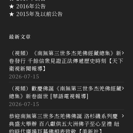
★ 2016年公告
★ 2015年及以前公告
最新文章
（視頻）《南無第三世多杰羌佛經藏總集》新
卷發行 千餘信衆見證正法傳遞歷史時刻【天下
衛視新聞報導】
2026-07-15
（視頻）歡慶佛誕《南無第三世多杰羌佛經藏
總集》新卷面世 [華語電視報導]
2026-07-15
恭迎南無第三世多杰羌佛佛誕 洛杉磯系列慶
典盛大舉辦 百八獻供五大洲佛子至心呈禮 紐
約時代廣場巨幕佛相表致敬【美新社】