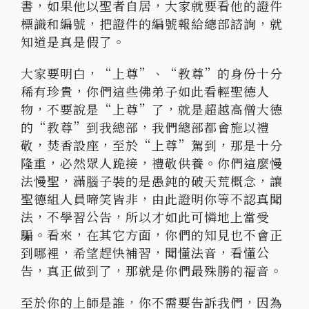
書，如果他以聖者自居，大家就要看他的證件
標識和編號，把證件的編號報給總部諮詢，就
知道是真是假了。
大家要明白，“上尊”、“教尊”的身份十分
稀有珍貴，你們這些佛弟子如此看輕聖德人
物，不要說是“上尊”了，就是超越高僧大德
的“教尊”到我總部，我們總部都會施以禮
敬，焚香設座，至於“上尊”駕到，那是十分
隆重，必然眾人跪接，禮敬供養。你們這麼慢
法慢聖，滿腦子裝的是愚鈍的破天荒概念，讓
聖德組人員啼笑皆非，由此證明你等不認真聞
法，不學習公告，所以才如此可憐地上當受
騙。看來，在其它方面，你們的知見也不會正
到哪裡，希望趕快補習，聞懂法音，看懂公
告，真正做到了，那就是你們最殊勝的福音。
至於你的上師是誰，你不需要告訴我們，因為