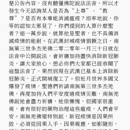
楚公告內容，沒有聽懂佛陀說法法音，所以才
發生今天諮詢某人是否為“上尊”、“教
尊”？是否有本事能消滅瘟疫？坦率地說，你
等的認知太邪見了，你們提到的人算什麼聖
者？退一萬步說，就算他是聖者，也不具備消
滅疫情的能耐。在武漢封城疫情猖獗之日，南
無第三世多杰羌佛二零二零年一月三十日就在
法音中公開說法，會祈禱加持盡快消除新冠肺
炎，讓大家放心，想必你們大家都已經恭聞了
這盤法音了，果然到現在武漢已基本上消除新
冠肺炎，正式開城復工了。但近月世界多國又
爆發了疫情，聖德們祈請南無第三世多杰羌
佛，再度加持人們平安度過疫情災難，南無羌
佛說祂會盡力祈禱，祂很慚愧，但國家很重
視，會有很好的藥物治理這些瘟疫，人們會平
安。南無羌佛還特別說，新冠疫情是因果所
致，必須從因果入手，因果報應，如影隨形，