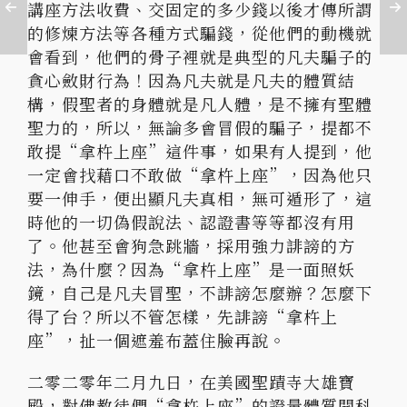
講座方法收費、交固定的多少錢以後才傳所謂
的修煉方法等各種方式騙錢，從他們的動機就
會看到，他們的骨子裡就是典型的凡夫騙子的
貪心斂財行為！因為凡夫就是凡夫的體質結
構，假聖者的身體就是凡人體，是不擁有聖體
聖力的，所以，無論多會冒假的騙子，提都不
敢提“拿杵上座”這件事，如果有人提到，他
一定會找藉口不敢做“拿杵上座”，因為他只
要一伸手，便出顯凡夫真相，無可遁形了，這
時他的一切偽假說法、認證書等等都沒有用
了。他甚至會狗急跳牆，採用強力誹謗的方
法，為什麼？因為“拿杵上座”是一面照妖
鏡，自己是凡夫冒聖，不誹謗怎麼辦？怎麼下
得了台？所以不管怎樣，先誹謗“拿杵上
座”，扯一個遮羞布蓋住臉再說。
二零二零年二月九日，在美國聖蹟寺大雄寶
殿，對佛教徒們“拿杵上座”的證量體質開科