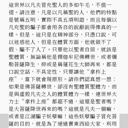
這世界以凡夫冒充聖人的多如牛毛，不值一
提。請注意，凡是以凡稱聖的人，他們的特點
是號稱五明，實際不具五項明證，而且每個以
凡充聖的騙子都會用各自的說辭說得像真的一
樣。但是，這只是在精神部分，只憑口說，可
以迷惑他人，但是在體質方面，他就做不了
假、騙不了人了。只要他以聖者自居，就該是
聖體質，無論稱他是釋迦牟尼佛轉世，或者彌
勒菩薩降生，抑或是稱蓮花生大師再來，都是
口說空話，不具定性，只要讓他“拿杵上
座”，當下就會現原形。請你們認真想一想：
如果是佛菩薩轉世，卻沒有聖體質聖體力，而
是與虛殼凡夫之人的體質體力一樣，連世界大
力士“拿杵上座”都超不過，這還是聖者嗎？
是大菩薩降世再來的嗎？這就是凡夫一個嘛，
或者是江湖騙子妖孽嘛！這些妖孽騙子冒充菩
薩的目的，就是為了通過賣東西給大家、利用