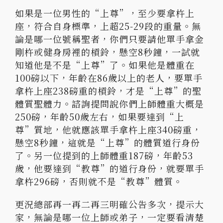
如果是一位男性的“上尊”，至少要拿杵上
座，符合自身標準，上超25-29段的重量。無
論是哪一位號稱聖者，你們只要請他單手拿金
剛杵或健身房裡的槓鈴，懸空8秒鐘，一試就
知道他是不是“上尊”了。如果他是體重在
100磅以下，年齡在86歲以上的老人，要單手
拿杵上座238磅重的槓鈴，才是“上尊”的聖
體質聖體力。諮詢提問說你們上師體重大概是
250磅，年齡50歲左右，如果要達到“上
尊”質地，他就應該單手拿杵上座340磅重，
懸空8秒鐘，這就是“上尊”的體質道行身份
了。另一位提到的上師體重187磅，年齡53
歲，他要達到“教尊”的道行身份，就要單手
拿杵296磅，否則就不是“教尊”體質。
更況總部再一再二再三明確公告多次，提示大
家，無論是哪一位上師或弟子，一定要看清楚