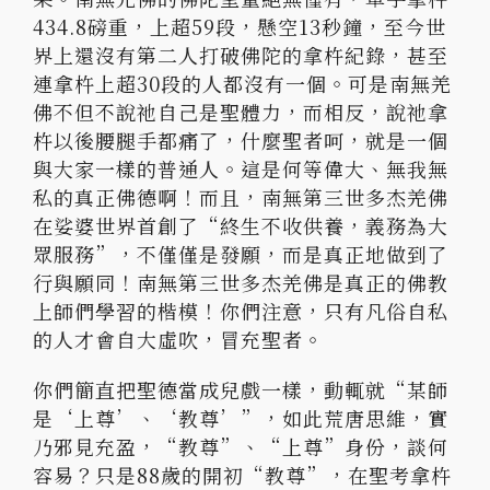
434.8磅重，上超59段，懸空13秒鐘，至今世
界上還沒有第二人打破佛陀的拿杵紀錄，甚至
連拿杵上超30段的人都沒有一個。可是南無羌
佛不但不說祂自己是聖體力，而相反，說祂拿
杵以後腰腿手都痛了，什麼聖者呵，就是一個
與大家一樣的普通人。這是何等偉大、無我無
私的真正佛德啊！而且，南無第三世多杰羌佛
在娑婆世界首創了“終生不收供養，義務為大
眾服務”，不僅僅是發願，而是真正地做到了
行與願同！南無第三世多杰羌佛是真正的佛教
上師們學習的楷模！你們注意，只有凡俗自私
的人才會自大虛吹，冒充聖者。
你們簡直把聖德當成兒戲一樣，動輒就“某師
是‘上尊’、‘教尊’”，如此荒唐思維，實
乃邪見充盈，“教尊”、“上尊”身份，談何
容易？只是88歲的開初“教尊”，在聖考拿杵