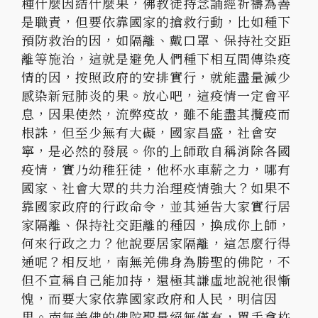
種什麼因結什麼果，佛教徒持念誦經祈禱為善
是職責，但要依靠國家的搶救行動，比如種下
預防救治的因，如隔離、戴口罩、保持社交距
離等施治，這就是避免人們種下相互間傳染疫
情的因，按照政府的安排實行，就能盡量減少
感染新冠肺炎的果。放心吧，這疫情一定會平
息，因果使然，流弊疫故，雖不能盡其攬疫而
根誅，但至少無有大礙，國家昌盛，社會安
寧，是必然的發展。你的上師敢自稱消除各國
疫情，實乃幼稚狂徒，他杯水車薪之力，哪有
國家、社會大眾的共力治理疫情強大？如果不
靠國家政府的行政命令，並其通告大家實行居
家隔離、保持社交距離的種因，換成你上師，
何來行政之力？他說要居家隔離，這怎麼行得
通呢？相反地，南無羌佛身為勝聖的佛陀，不
但不宣稱自己能加持，還極其謙虛地說祂很慚
愧，而要大家依靠國家政府和人民，明信因
果。南無羌佛的佛陀聖量絕無僅有，單手拿杵