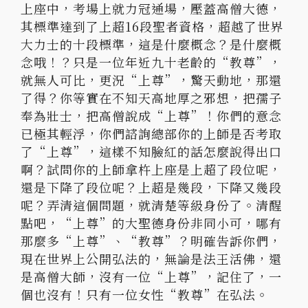
上座中，考場上就力冠通場，壓蓋高僧大德，
其標準達到了上超16段聖者資格，超越了世界
大力士的十段標準，這是什麼概念？是什麼概
念哦！？只是一位年近九十老齡的“教尊”，
就無人可比，更況“上尊”，驚天動地，那還
了得？你等實在不知天高地厚之邪想，把孺子
奉為壯士，把高僧說成“上尊”！你們的意念
已極其輕浮，你們諮詢總部你的上師是否考取
了“上尊”，這樣不知臉紅的話怎麼說得出口
啊？試問你的上師拿杵上座是上超了段位呢，
還是下降了段位呢？上超是幾段，下降又幾段
呢？弄清這個問題，就清楚等級身份了。清醒
點吧，“上尊”的大聖德身份非同小可，哪有
那麼多“上尊”、“教尊”？明確告訴你們，
現在世界上公開弘法的，無論是法王活佛，還
是高僧大師，沒有一位“上尊”，記住了，一
個也沒有！只有一位女性“教尊”在弘法。