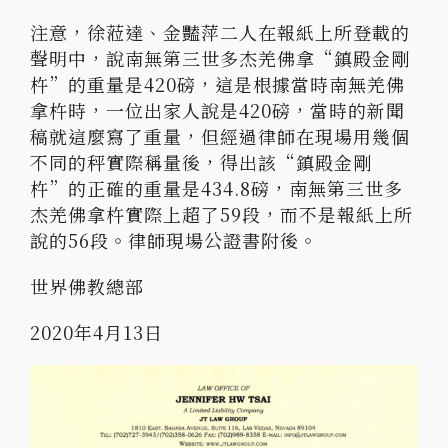
注意，徐蒞達、金豔萍二人在報紙上所登載的
聲明中，說南無第三世多杰羌佛拿“鎮殿金剛
杵”的重量是420磅，這是根據當時南無羌佛
拿杵時，一位出家人說是420磅，當時的新聞
稿就這麼寫了重量，但經過律師在現場用幾個
不同的秤實際稱量後，得出該“鎮殿金剛
杵”的正確的重量是434.8磅，南無第三世多
杰羌佛拿杵實際上超了59段，而不是報紙上所
說的56段。律師現場公證書附後。
世界佛教總部
2020
年
4
月
13
日