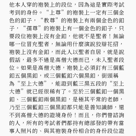
他本人穿的袍裝上的段位，因為這是實際考試
考到的身份。“上尊”的袍裝上一定有三個金
色的釦子，“教尊”的袍裝上有兩個金色的釦
子，“孺尊”的袍裝上有一個金色的釦子，只
要段位袍裝上沒有金釦，他就不是聖者！無論
哪一位冒充聖者，無論用什麼演說狡辯花招，
袍裝上沒有金釦，而此人以聖者自居，就是說
假話，最多不過是高僧大德而已，未入聖者段
位。如果是高僧大德，袍裝上必須釘有三個藍
釦五個黑釦，或三個藍釦六個黑釦，銜頭稱
為“至上大德”，能證到藍三黑五段的“至上
大德”就已經很稀有了。至於三個藍釦一個黑
釦、三個藍釦兩個黑釦，是極其平常的老師，
乃至三個藍釦三個黑釦都只能是善知識師，還
不到高僧大德的證境身份！而且，你們曾諮詢
的人，所有的考試者們都持有總部發的帶有當
事人照片的、與其袍裝身份相合的身份段位證