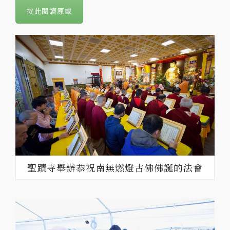
按此閱讀原載
聖蹟寺舉辦恭祝南無燃燈古佛佛誕的法會