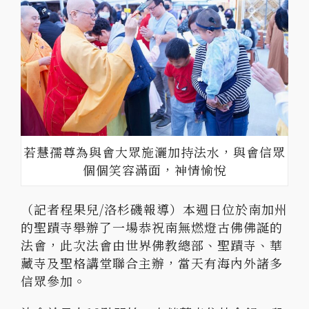
若慧孺尊為與會大眾施灑加持法水，與會信眾
個個笑容滿面，神情愉悅
（記者程果兒/洛杉磯報導）本週日位於南加州
的聖蹟寺舉辦了一場恭祝南無燃燈古佛佛誕的
法會，此次法會由世界佛教總部、聖蹟寺、華
藏寺及聖格講堂聯合主辦，當天有海內外諸多
信眾參加。