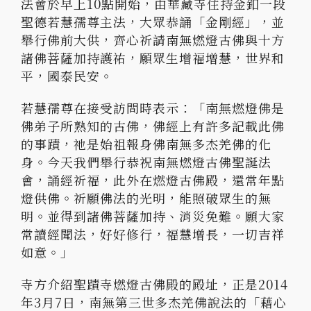
法會於早上10點開始，由華藏寺住持金釦一段
聖德若慧孺尊主法，大眾恭誦「金剛經」，並
舉行佛前大供，齊心祈請南無燃燈古佛與十方
諸佛菩薩加持護祐，願眾生增福增慧，世界和
平，國泰民安。
若慧孺尊在接受訪問時表示：「南無燃燈佛是
佛弟子所熟知的古佛，佛經上有許多記載此佛
的事蹟，祂是始祖報身佛南無多杰羌佛的化
身。今天我們舉行恭祝南無燃燈古佛聖誕法
會，誦經祈福，此外在燃燈古佛殿，還常年點
燈供佛。祈願佛法的光明，能照破眾生的無
明。並得到諸佛菩薩加持、消災免難。願大家
常讀經聞法，好好修行，福慧增長，一切吉祥
如意。」
寺方介紹聖蹟寺燃燈古佛殿的殿址，正是2014
年3月7日，南無第三世多杰羌佛說法的「藉心