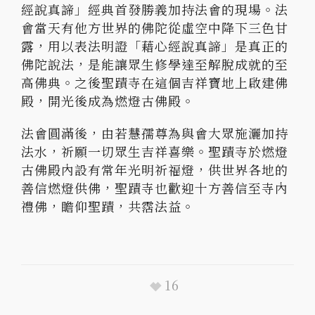
經說真諦」經典首發勝義加持法會的現場。法
會當天有他方世界的佛陀從虛空中降下三色甘
露，用以表法明證「藉心經說真諦」是真正的
佛陀說法，是能讓眾生修學達至解脫成就的至
高佛典。之後聖蹟寺在這個吉祥寶地上啟建佛
殿，開光後成為燃燈古佛殿。
法會圓滿後，由若慧孺尊為與會大眾施灑加持
法水，祈願一切眾生吉祥喜樂。聖蹟寺於燃燈
古佛殿內設有常年光明祈福燈，供世界各地的
善信燃燈供佛，聖蹟寺也歡迎十方善信至寺內
禮佛，瞻仰聖蹟，共霑法益。
16