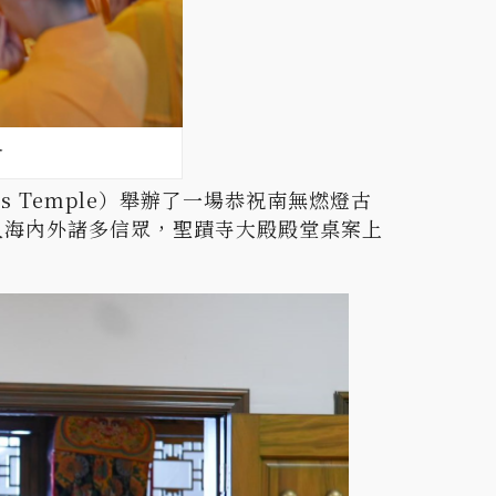
會
les Temple）舉辦了一場恭祝南無燃燈古
入海內外諸多信眾，聖蹟寺大殿殿堂桌案上