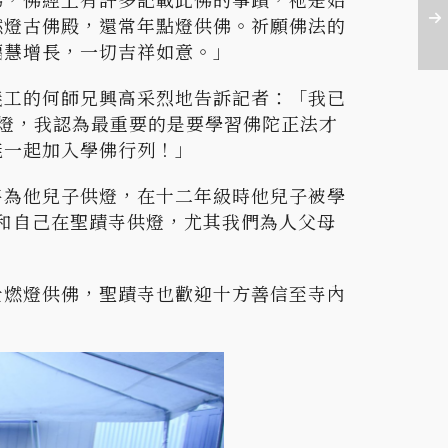
燃燈古佛殿，還常年點燈供佛。祈願佛法的
福慧增長，一切吉祥如意。」
義工的何師兄興高采烈地告訴記者：「我已
燈，我認為最重要的是要學習佛陀正法才
能一起加入學佛行列！」
寺為他兒子供燈，在十二年級時他兒子被學
和自己在聖蹟寺供燈，尤其我們為人父母
士燃燈供佛，聖蹟寺也歡迎十方善信至寺內