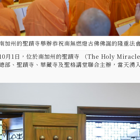
南加州的聖蹟寺舉辦恭祝南無燃燈古佛佛誕的隆重法
0月1日，位於南加州的聖蹟寺 （The Holy Mirac
總部、聖蹟寺、華藏寺及聖格講堂聯合主辦，當天湧