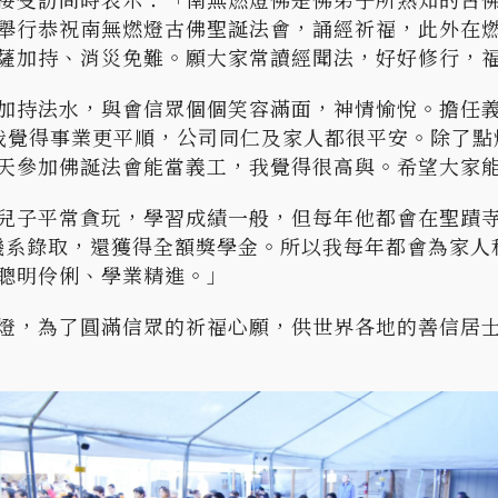
舉行恭祝南無燃燈古佛聖誕法會，誦經祈福，此外在
薩加持、消災免難。願大家常讀經聞法，好好修行，
加持法水，與會信眾個個笑容滿面，神情愉悅。擔任
我覺得事業更平順，公司同仁及家人都很平安。除了點
天參加佛誕法會能當義工，我覺得很高與。希望大家
兒子平常貪玩，學習成績一般，但每年他都會在聖蹟
機系錄取，還獲得全額獎學金。所以我每年都會為家人
聰明伶俐、學業精進。」
燈，為了圓滿信眾的祈福心願，供世界各地的善信居