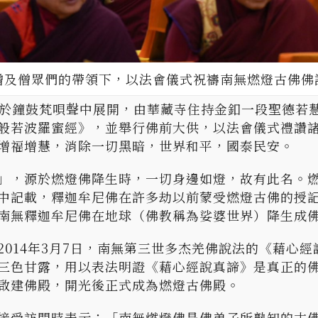
僧及僧眾們的帶領下，以法會儀式祝禱南無燃燈古佛佛
點於鐘鼓梵唄聲中展開，由華藏寺住持金釦一段聖德若
般若波羅蜜經》，並舉行佛前大供，以法會儀式禮讚
增福增慧，消除一切黑暗，世界和平，國泰民安。
」，源於燃燈佛降生時，一切身邊如燈，故有此名。
中記載，釋迦牟尼佛在許多劫以前蒙受燃燈古佛的授
南無釋迦牟尼佛在地球（佛教稱為娑婆世界）降生成
014年3月7日，南無第三世多杰羌佛說法的《藉心
三色甘露，用以表法明證《藉心經說真諦》是真正的
啟建佛殿，開光後正式成為燃燈古佛殿。
接受訪問時表示：「南無燃燈佛是佛弟子所熟知的古