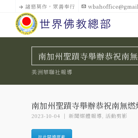
諸惡莫作，眾善奉行
wbahoffice@gmai
南加州聖蹟寺舉辦恭祝南無
美洲華聯社報導
南加州聖蹟寺舉辦恭祝南無燃
2023-10-04
新聞媒體報導
,
活動剪影
按此閱讀原載