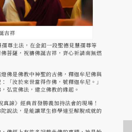
誕吉祥
慧孺尊主法，在金釦一段聖德見慧孺尊等
諸佛菩薩，祝禱佛誕吉祥，齊心祈請南無燃
燃燈佛是佛教中神聖的古佛，釋迦牟尼佛與
記：「汝於來世當得作佛，號釋迦牟尼。」
佛，弘宣佛法，建立佛教的緣起。
經說真諦》經典首發勝義加持法會的現場！
佛陀說法，是能讓眾生修學達至解脫成就的
佛，佛經上有許多記載此佛的事蹟，祂是始