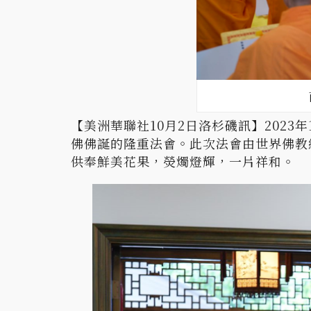
【美洲華聯社10月2日洛杉磯訊】2023年1
佛佛誕的隆重法會。此次法會由世界佛教
供奉鮮美花果，熒燭燈輝，一片祥和。