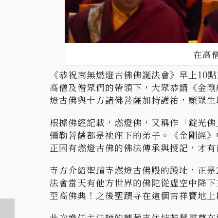
在高
《恭祝南無燃燈古佛佛誕法會》早上10
高僧及僧眾們的帶領下，大眾恭誦《金剛
燈古佛與十方諸佛菩薩加持護祐，願眾生
根據佛經記載，燃燈佛，又稱作「錠光佛
彌勒菩薩都是祂座下的弟子。《金剛經》
正因有燃燈古佛的佛法傳承與授記，才有
寺方介紹聖蹟寺燃燈古佛殿的殿址，正是2
法會當天有他方世界的佛陀從虛空中降下
至高佛典！之後聖蹟寺在這個吉祥寶地上
此次擔任主法師的華藏寺住持若慧孺尊在