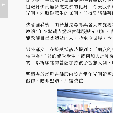
祖報身佛南無多杰羌佛的化身。今天我們
光明，能照破眾生的無明。並得到諸佛菩
法會圓滿後，由若慧孺尊為與會大眾施灑
連續4年在聖蹟寺燃燈古佛殿點光明燈，
能改變自己及週遭的人，乃至全世界。今
另外鄢女士在接受採訪時提到：「朋友的
校評為前1%的優秀學生，被南加大計算
的，都祈願諸佛菩薩加持孩子智慧大開，
聖蹟寺於燃燈古佛殿內設有常年光明祈福
禮佛，瞻仰聖蹟，共霑法益。