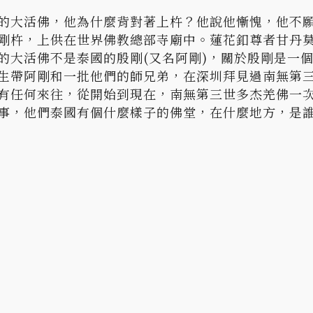
的大活佛，他為什麼背對著上杵？他說他慚愧，他不
剛杵，上供在世界佛教總部寺廟中。蓮花釦尊者甘丹
的大活佛不是泰國的殷剛(又名阿剛)，關於殷剛是一
生帶阿剛和一批他們的師兄弟，在深圳拜見過南無第
有任何來往，從開始到現在，南無第三世多杰羌佛一
事，他們泰國有個什麼樣子的佛堂，在什麼地方，是