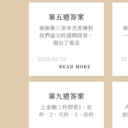
第五道答案
南無第三世多杰羌佛對
南
我們這次的提問回答，
一
提出了看法
2018-02-20
20
READ MORE
第九道答案
上金剛三杵即是1、地
杵，2、天杵，3、法杵
的