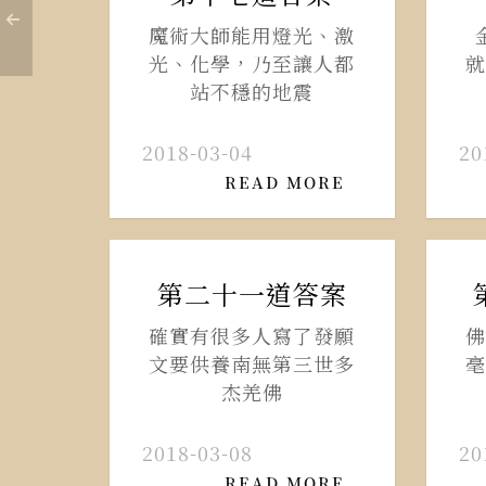
魔術大師能用燈光、激
光、化學，乃至讓人都
就
站不穩的地震
2018-03-04
20
READ MORE
第二十一道答案
確實有很多人寫了發願
佛
文要供養南無第三世多
毫
杰羌佛
2018-03-08
20
READ MORE