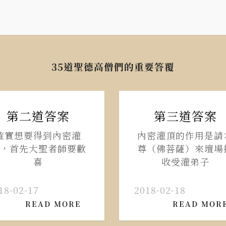
35道聖德高僧們的重要答覆
第二道答案
第三道答案
確實想要得到內密灌
內密灌頂的作用是請
，首先大聖者師要歡
尊（佛菩薩）來壇場
喜
收受灌弟子
18-02-17
2018-02-18
READ MORE
READ MOR