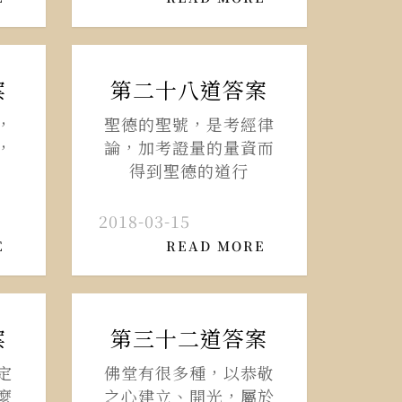
案
第二十八道答案
，
聖德的聖號，是考經律
，
論，加考證量的量資而
得到聖德的道行
2018-03-15
E
READ MORE
案
第三十二道答案
定
佛堂有很多種，以恭敬
麼
之心建立、開光，屬於