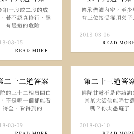
金釦一段或二段的成
傳承借灌內密，至少
，若不認真修行，還
有三位接受灌頂弟子..
有退道的危險
2018-03-06
18-03-05
READ MOR
READ MORE
第二十二道答案
第二十三道答
陀的三十二相眉間白
佛降甘露不是你諮詢
，不是哪一個都能看
某某大活佛能降甘
得全、看得到的
嗎？你太愚癡了
18-03-09
2018-03-10
READ MORE
READ MOR