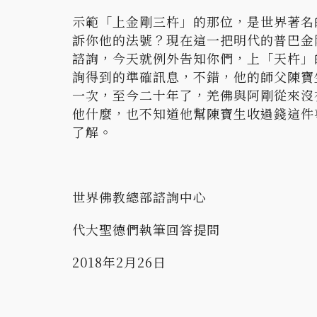
示範「上金剛三杵」的那位，是世界著名
訴你他的法號？現在這一把明代的普巴金
諮詢，今天就例外告知你們，上「天杵」
詢得到的準確訊息，不錯，他的師父陳寶
一次，至今二十年了，羌佛與阿剛從來沒
他什麼，也不知道他幫陳寶生收過錢這件
了解。
世界佛教總部諮詢中心
代大聖德們執筆回答提問
2018年2月26日