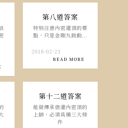
第八道答案
該
特別注意內密灌頂的要
密
點，只是金剛丸跳動...
2018-02-23
READ MORE
E
第十二道答案
的
能做傳承借灌內密頂的
大
上師，必須具備三大條
件