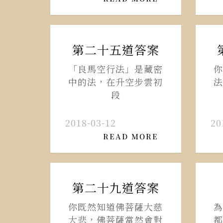
第二十五道答案
「良馬空行法」是藏密
你
中的法，在升空步雲初
法
段
2018-03-12
20
READ MORE
第二十九道答案
你既然知道佛菩薩大慈
為
大悲，佛菩薩當然會對
都