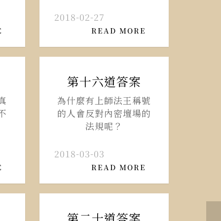
2018-02-27
E
READ MORE
第十六道答案
真
為什麼有上師法王稱號
不
的人會反對內密壇場的
法規呢？
2018-03-03
E
READ MORE
第二十道答案