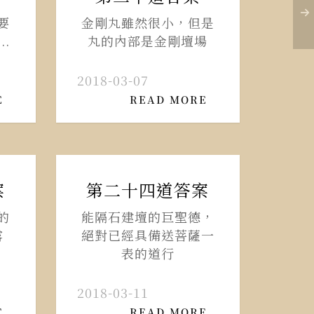
要
金剛丸雖然很小，但是
.
丸的內部是金剛壇場
2018-03-07
E
READ MORE
案
第二十四道答案
的
能隔石建壇的巨聖德，
露
絕對已經具備送菩薩一
表的道行
2018-03-11
E
READ MORE