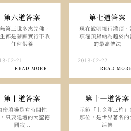
第六道答案
第七道答案
無第三世多杰羌佛，
現在說明境行灌頂，
生都是發願實行不收
項灌頂歸納為超於內
任何供養
的最高傳法
18-02-21
2018-02-22
READ MORE
READ MOR
第十道答案
第十一道答案
內密壇場是有時間性
示範「上金剛三杵」
，只要建壇的大聖德
那位，是世界著名的
圓寂...
活佛