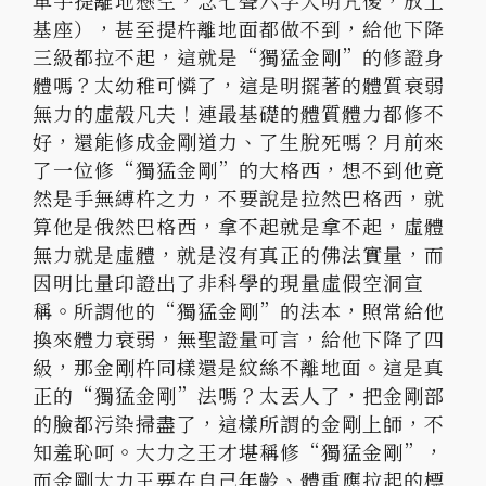
單手提離地懸空，念七聲六字大明咒後，放上
基座），甚至提杵離地面都做不到，給他下降
三級都拉不起，這就是“獨猛金剛”的修證身
體嗎？太幼稚可憐了，這是明擺著的體質衰弱
無力的虛殼凡夫！連最基礎的體質體力都修不
好，還能修成金剛道力、了生脫死嗎？月前來
了一位修“獨猛金剛”的大格西，想不到他竟
然是手無縛杵之力，不要說是拉然巴格西，就
算他是俄然巴格西，拿不起就是拿不起，虛體
無力就是虛體，就是沒有真正的佛法實量，而
因明比量印證出了非科學的現量虛假空洞宣
稱。所謂他的“獨猛金剛”的法本，照常給他
換來體力衰弱，無聖證量可言，給他下降了四
級，那金剛杵同樣還是紋絲不離地面。這是真
正的“獨猛金剛”法嗎？太丟人了，把金剛部
的臉都污染掃盡了，這樣所謂的金剛上師，不
知羞恥呵。大力之王才堪稱修“獨猛金剛”，
而金剛大力王要在自己年齡、體重應拉起的標