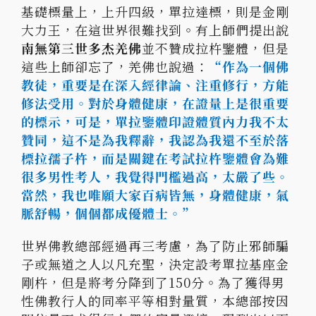
基礎標量上，上升四級，單拉達標，則是金剛
大力王，在這世界很難找到。有上師們提出說
南無第三世多杰羌佛
並不贊成拉杵鑒體，但是
這些上師卻忘了，羌佛也說過：
“作為一個佛
教徒，重要是在深入經律論、注重修行，方能
修法受用。對於身體健康，在證量上是很重要
的標示，可是，單拉鑒體印證體質內力我不太
贊同，這不是為我釋辭，我認為我還不至於落
標拉孺子杵，而是關鍵在考試拉杵鑒體會為難
很多男性考人，我覺得門檻過高，太嚴了些。
當然，我也唯願大家百病皆無，身體健康，氣
脈舒暢，個個都成優體士。”
世界佛教總部經過再三考慮，為了防止邪師騙
子或無道之人以凡充聖，決定設考單拉基座金
剛杵，但是將考分降到了150分。為了獲得男
性佛教行人的同率平等相對量質，本總部按因