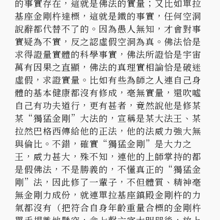
的事實存在，這就是佛法的實量；又比如單拉
基座金剛杵達標，這就是鐵的事實，任何空洞
說辭都代替不了的。因為愚人無知，才會對事
實疑為不實，反之認虛假空洞為真。佛法恰是
求得證量實體的科學事實，佛法所證恰是宇宙
萬有因果之直顯，佛法的真理實相論恰是破迷
虛假，求證實量。比如有些為師之人連自己身
體的基本健康都沒有修成，毫無實量，還吹噓
自己有功夫道行，更有甚者，竟然說他是修某
某“獨猛金剛”大法的，宣稱是某大法王、某
拉然巴格西傳給他的正法，他的法威力強大無
與倫比。不錯，確實“獨猛金剛”是大力之
王，威力甚大，殊不知，連他的上師掌持的都
是假佛法，不是勝義的，不懂真正的“獨猛金
剛”法，因此修了一輩子，不但體質、精神毫
無金剛力成份，就連單拉基座鎮殿金剛杵的力
氣都沒有（把符合自身年齡重量合標的金剛杵