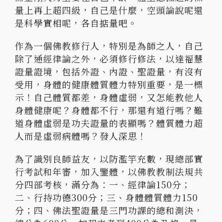
量上再上超四級，自己是什麼，空頭論說呢還
是科學實相呢，各自掂量吧。
作為一個佛教修行人，特別是為師之人，自己
除了通經律論之外，必須修行修法，以達福慧
證量證境，包括外證、內證、聖證量，有沒有
受用，身體的健康體質體力特別重要，是一標
示！自己體質都差，身體虛弱，又怎能教他人
身體健康呢？身體都不行，那還有道行嗎？難
道身體虛弱是功夫證量的表顯嗎？體質體力超
人而是虛弱病體嗎？發人深思！
為了識別良師益友，以防濫竽充數，現總部實
行考試和年審，加入鑒體，以佛教教制法規共
分四部考核，滿分為：一、經律論150分；
二、行持功德300分；三、身體體質體力150
分；四、佛法聖證量是三門功課的總和測決，