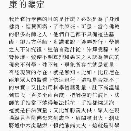
康的鑒定
我們修行學佛的目的是什麼？必然是為了身體
健康，福慧圓滿，了生脫死。可是，當今佛教
的很多為師之人，他們自己都不具備這些基
礎，卻八方稱師，亂講邪說，迷弄外行，學佛
之人不知究裡，迷信言聽計從，崇拜受騙，影
響極壞，致使不明真理和愚昧之人認為佛法的
現象不科學，殊不知，現象所存在就是實量，
否認現實的存在，就是無知。比如，比丘尼在
兩地眾人的監看下快速飛行，這就是否認不了
的事實；又比如用科學儀器測量，肚下高溫達
到華氏一百多至兩百度，把觸摸的仁波且、法
師的手指當下燒得無法抵抗，手指都燒起泡，
這就是佛法實量；又比如勝義火供，眾人在現
場親見金剛佛母來到虛空，眉間噴出火，刹那
將爐中木炭點燃，頓然熊熊大火，這就是科學