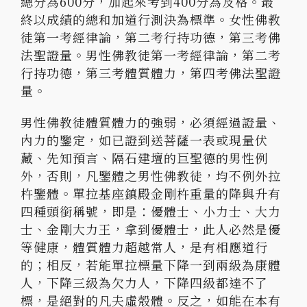
總分為600分，加起來考到400分為及格。最
終以成績的總和加道行測決為標準。女性佛教
徒第一考經律論，第二考行持功德，第三考佛
法聖證量。男性佛教徒第一考經律論，第二考
行持功德，第三考體質體力，第四考佛法聖證
量。
男性佛教徒體質體力的強弱，必須經過證量、
內力的鑒定，如已證到送菩薩一表或現量伏
藏、先知預言、隔石建壇的巨聖德的男性例
外，否則，凡鑒體之男性佛教徒，均不例外拉
杵鑒體。單拉基座鎮殿金剛杵重量的降與升有
四種頭銜稱號，即是：優體士、小力士、大力
士、金剛大力王，拿到優體士，此人必然是優
等健康，體質體力超越常人，是有相應道行
的；相反，若能單拉標量下降一到兩級為康體
人，下降三級為欠力人，下降四級都達不了
標，是絕對的凡夫虛殼體。反之，如能在本有