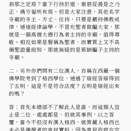
剎那之定焉？當下行持於道，棄惡從善是之乃
正，禍兮福所有焉。但是大家注意，其他名字
寺廟的寺主、方丈、住持，只要是嚴持佛教戒
律，通達經律論學，不冒充聖者欺騙大家，那
就是一個高僧大德行為者主持的寺廟，值得尊
敬。相反如果是聲稱為聖者，而實質上又不具
備聖證量級別，那就無疑的是邪師騙子主持的
寺廟。
二、另外你們問有二位漢人，自稱在西藏一個
佛學院考到了格西學位，通過了辯經答辯得到
了五明，這是不是符合法度？五明是辯經出來
的嗎？
答：首先本總部不了解此人是誰，而這類人豈
止是二位，處處都是，但就其事例，以之答
覆，當今不但沒有漢人格西，就算藏人格西也
未必是佛學者的真材實料，因為當局政府在宗