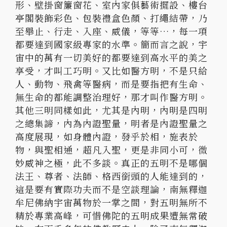
形、壁掛窗簾窗花、室內家俱藝術擺設、樓台
亭閣裝飾彩色、包裝禮盒色顏、打繩結帶，乃
至舉止、行走、入座、威儀，等等…，每一項
都要達到國家級專家的水準。簡而言之說，宇
宙中的萬有一切美好的都要達到高水平的美之
享受，才叫工巧明。又比如醫方明，不是只給
人、動物、飛禽等醫病，而是要指把有生命、
無生命的都能調整治理好，那才叫作醫方明。
其他三明同樣如此，尤其是內明，內明是四明
之總集諦，內為內證聖量，明者是內證聖量之
高度展現，如身體內證，發乎於相，施表於
物，與聖相通，超凡入聖，更是非同小可，微
妙威神之極，此不多談。真正的五明不是哪個
法王、尊者、法師、格西銜頭的人能達到的，
這是要有實際功夫而不是空談理論，南無釋迦
牟尼佛納宇宙萬物於一掌之間，對五明無所不
精於專業高峰，可惜佛陀的五明成果遭無常破