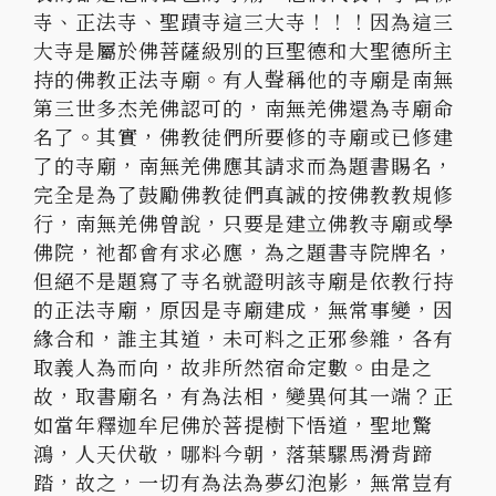
寺、正法寺、聖蹟寺這三大寺！！！因為這三
大寺是屬於佛菩薩級別的巨聖德和大聖德所主
持的佛教正法寺廟。有人聲稱他的寺廟是南無
第三世多杰羌佛認可的，南無羌佛還為寺廟命
名了。其實，佛教徒們所要修的寺廟或已修建
了的寺廟，南無羌佛應其請求而為題書賜名，
完全是為了鼓勵佛教徒們真誠的按佛教教規修
行，南無羌佛曾說，只要是建立佛教寺廟或學
佛院，祂都會有求必應，為之題書寺院牌名，
但絕不是題寫了寺名就證明該寺廟是依教行持
的正法寺廟，原因是寺廟建成，無常事變，因
緣合和，誰主其道，未可料之正邪參雜，各有
取義人為而向，故非所然宿命定數。由是之
故，取書廟名，有為法相，變異何其一端？正
如當年釋迦牟尼佛於菩提樹下悟道，聖地驚
鴻，人天伏敬，哪料今朝，落葉騾馬滑背蹄
踏，故之，一切有為法為夢幻泡影，無常豈有