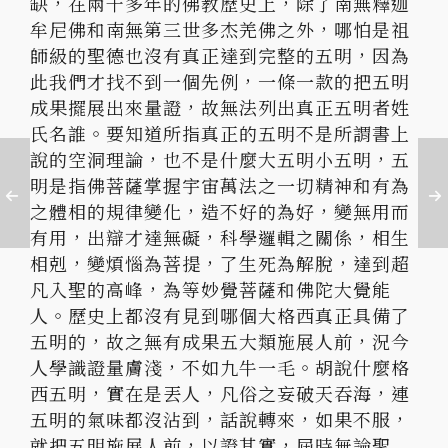
缺，在兩千多年的佛教歷史上，除了南無釋迦
牟尼佛和南無第三世多杰羌佛之外，哪怕是祖
師級的聖德也沒有真正達到完整的五明，因為
此我們才找不到一個先例，一條一款的把五明
成果擺展出來量證，故無法列出真正五明者姓
氏名誰。要知道所指真正的五明不是所謂書上
說的空洞理論，也不是什麼大五明小五明，五
明是指佛菩薩掌握宇宙萬法之一切精神和有為
之體相的規律變化，造不好的為好，變無用而
有用，出辯才達無礙，科學邏輯之關係，相生
相剋，變煩惱為菩提，了生死為解脫，達到超
凡入聖的高峰，為等妙覺菩薩和佛陀大覺能
人。歷史上都沒有見到哪個大格西真正具備了
五明的，故之無有成果五大類施展人前，況今
人學識證量膚淺，不如九牛一毛。胡說什麼格
西五明，實在是丟人，凡俗之妄破天吞海，連
五明的氣味都沒沾到，話說轉來，如果不服，
就把五明施展人前，以證其實，屆時無論聖