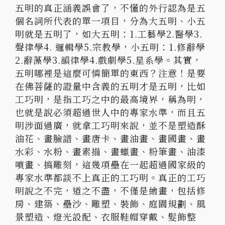
五明的真正涵義誤會了，不懂的外行認為是五
個名詞所代表的單一項目，分為大五明、小五
明就是五明了，如大五明：1.工藝學2.醫學3.
聲律學4. 邏輯學5.宗教學，小五明：1.修辭學
2.辭藻學3.韻律學4.戲劇學5.星系學。其實，
五明哪裡是這麼可憐簡單的東西？注意！是要
在佛菩薩的證量中含義的五明才是五明，比如
工巧明，是指工巧之中的最高境界，稱為明，
也就是說必須超過世人中的專家水準，而且五
明涉面過廣，就拿工巧明來說，並不是塑造酥
油花、畫臉譜、畫唐卡、畫油畫、畫國畫、畫
水彩、水粉、畫素描、畫蠟畫、粉筆畫、油漆
噴畫、搞雕刻，這幾項壘在一起超過國家級的
專家水準都談不上真正的工巧明。真正的工巧
明說之不完，道之不盡，不僅是繪畫，包括修
房、建築、壘沙、雕塑、裝飾、庭園規劃、風
景塑造、燈光設配、衣服鞋帽穿戴、髮飾整