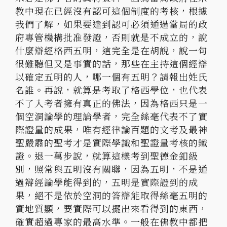
教中現在已經沒有認可這個制度的考核，根據
我們了解，如果要達到認可必須通過當局的政
府專管機構批准發證，否則就是不成立的，說
什麼辯經格西五明，這完全是在胡說，說一句
很難聽但又是事實的話，那些在主持這個經辯
以確定五明的人，哪一個有五明？請報出姓氏
名誰。再說，就算是考取了格西學位，也代表
不了入考者擁有真正的佛法，因為格西只是一
個空洞論學的理論學者，完全絲毫代表不了實
際證量的成果，唯有經律論百題的文考及最神
聖嚴肅的聖考才是實際學識和聖證量考核的鐵
證。退一萬步說，就算這樣考到聖德金釦級
別，照常與五明沒有關聯，因為五明，不是通
過辯經論學能得到的，五明是實際證到的成
果，絕不是依於空洞的答辯能取得絲毫五明的
實地質顯，要實際可以擺出來看得到的東西，
確實超過專家的最高水準。一般在佛教中都把