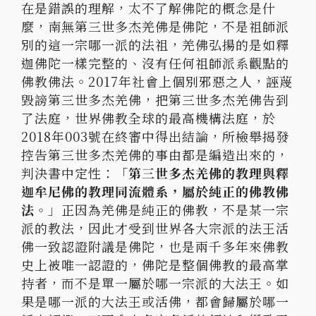
在是錯誤的理解，太不了解佛陀的概念是什
麼，南無第三世多杰羌佛是佛陀，不是祖師派
別的這一宗哪一派的法祖，羌佛弘揚的是如釋
迦佛陀一樣完整的、沒有任何祖師派系觀點的
佛教佛法。2017年社會上個別邪惡之人，誣蔑
毀謗第三世多杰羌佛，把第三世多杰羌佛告到
了法庭，世界佛教全球的最高機構法庭，於
2018年003號在終審中得出結論，所檢舉揭發
控告第三世多杰羌佛的事由都是編造出來的，
判決書中定性：「
第三世多杰羌佛的教理與釋
迦牟尼佛的教理同流體系，屬於純正的佛教佛
法。
」正因為羌佛是純正的佛教，不是某一宗
派的教法，因此才受到世界各大宗派的法王活
佛一致認證附議是佛陀，也是兩千多年來佛教
史上被唯一認證的，佛陀是整個佛教的最高掌
持者，而不是單一屬於哪一宗派的大法王。如
果是哪一派的大法王或活佛，都會歸屬於哪一