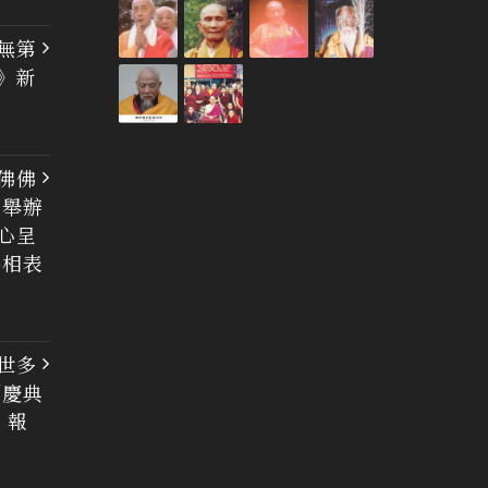
無第
》新
佛佛
大舉辦
心呈
佛相表
世多
列慶典
 報