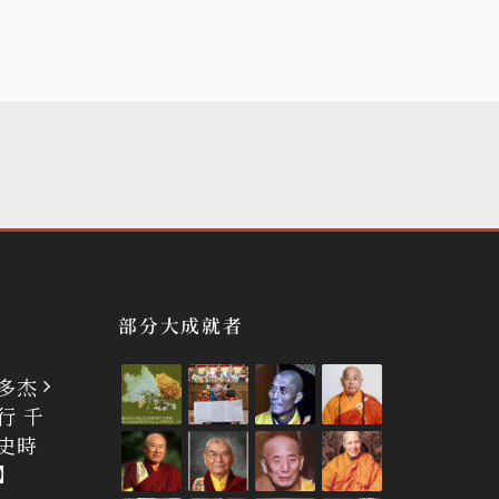
部分大成就者
多杰
行 千
史時
】