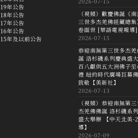
2026-07-15
019年公告
（視頻）歡慶佛誕《南
018年公告
三世多杰羌佛經藏總集
017年公告
卷面世 [華語電視報導]
016年公告
2026-07-15
015年及以前公告
恭迎南無第三世多杰羌
誕 洛杉磯系列慶典盛
百八獻供五大洲佛子至
禮 紐約時代廣場巨幕
致敬【美新社】
2026-07-13
（視頻）恭迎南無第三
杰羌佛佛誕 洛杉磯系
盛大舉辦 【中天北美-2
導】
2026-07-09