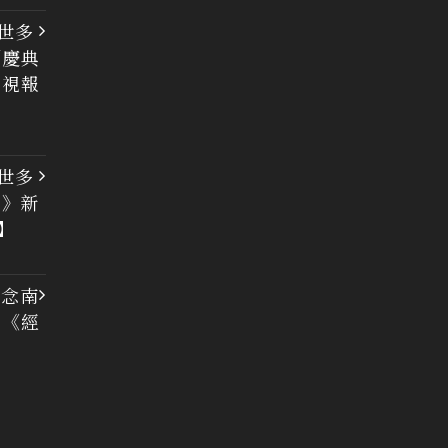
世多
列慶典
電視報
世多
集》新
】
紀念南
 《經