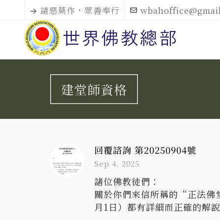
諸惡莫作，眾善奉行
wbahoffice@gmai
建堂師資格
回覆諮詢 第20250904號
Sep 4, 2025
諸位佛教徒們：
關於你們來信所稱的“正法佛堂
月1日）都有詳細而正確的解