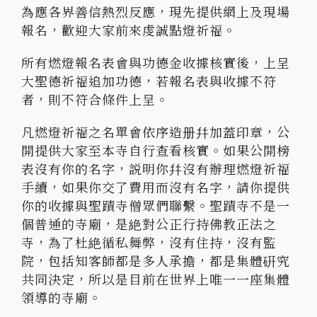
為應各界善信熱烈反應，現先提供網上及現場
報名，歡迎大家前來虔誠點燈祈福。
所有燃燈報名表會與功德金收據核實後，上呈
大聖德祈福追加功德，若報名表與收據不符
者，則不符合條件上呈。
凡燃燈祈福之名單會依序造册幷加蓋印章，公
開提供大家至本寺自行查看核實。如果公開榜
表沒有你的名字，説明你幷沒有辦理燃燈祈福
手續，如果你交了費用而沒有名字，請你提供
你的收據與聖蹟寺僧眾們聯繫。聖蹟寺不是一
個普通的寺廟，是絶對公正行持佛教正法之
寺，為了杜絶循私舞弊，沒有住持，沒有監
院，包括知客師都是多人承擔，都是集體硏究
共同決定，所以是目前在世界上唯一一座集體
領導的寺廟。