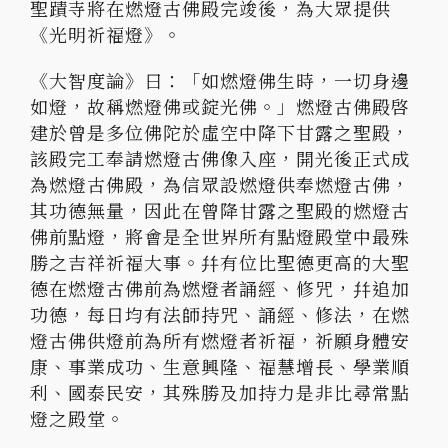
聖蹟寺將在燃燈古佛殿完竣後，為大眾提供
《光明祈福燈》。
《大智度論》曰：「如燃燈佛生時，一切身邊
如燈，故稱燃燈佛或錠光佛。」燃燈古佛殿啓
建於曾是多位佛陀於虛空中降下甘露之聖殿，
該殿完工奉請燃燈古佛像入座，開光後正式成
為燃燈古佛殿，為信眾設燃燈供奉燃燈古佛，
其功德無量，因此在曾降甘露之聖殿的燃燈古
佛前點燈，將會是全世界所有點燈殿堂中最殊
勝之吉祥祈福大事。幷有位比聖德更高的大聖
德在燃燈古佛前為燃燈者誦經、修咒，幷追加
功德，每日均有法師持咒、誦經、修法，在燃
燈古佛供燈前為所有燃燈者祈福，祈願身體安
康、事業成功、生意興隆、福慧增長、學業順
利、國泰民安，其殊勝及加持力是非比尋常點
燈之殿堂。