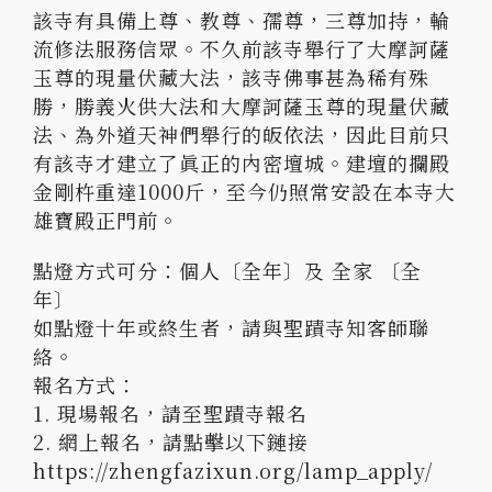
該寺有具備上尊、教尊、孺尊，三尊加持，輪
流修法服務信眾。不久前該寺舉行了大摩訶薩
玉尊的現量伏藏大法，該寺佛事甚為稀有殊
勝，勝義火供大法和大摩訶薩玉尊的現量伏藏
法、為外道天神們舉行的皈依法，因此目前只
有該寺才建立了眞正的內密壇城。建壇的攔殿
金剛杵重達1000斤，至今仍照常安設在本寺大
雄寶殿正門前。
點燈方式可分：個人〔全年〕及 全家 〔全
年〕
如點燈十年或終生者，請與聖蹟寺知客師聯
絡。
報名方式：
1. 現場報名，請至聖蹟寺報名
2. 網上報名，請點擊以下鏈接
https://zhengfazixun.org/lamp_apply/