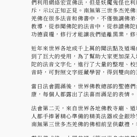
們利用網絡宏宣佛法，但是妖魔鬼怪也利
斥，示以正知正見。南無第三世多杰羌佛
羌佛在很多法音和佛書中，不僅強調佛弟
教導，從恭聞佛陀的法音中，從恭讀佛陀
功德資糧，修行才能讓我們遠離黑業，修
近年來世界各地成千上萬的聞法點及道場
到了巨大的受用，為了幫助大家更加深入
陀的法音文字化，進行了大量的整理、校
音時，可對照文字經藏學習，得到雙向的
當日法會圓滿後，世界佛教總部的聖德們
康，每個人都露出了法喜而滿足的表情。
法會第二天，來自世界各地佛教寺廟、道
人都手捧著精心準備的精美法器或金銀珍
南無第三世多杰羌佛的佛相前呈供獻禮，