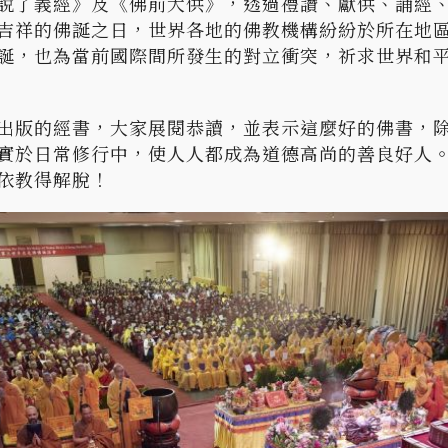
說了義經》及《佛前大供》，透過禮讚、獻供、誦經
吉祥的佛誕之日，世界各地的佛教機構紛紛於所在地
誕，也為當前國際間所發生的對立衝突，祈求世界和
出版的經書，大家展閱恭讀，並表示這麼好的佛書，
實於日常修行中，使人人都成為道德高尚的善良好人
依教得解脫！