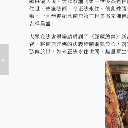
獻供儀式後，大眾恭誦《第三世多杰羌佛
住世，普施法雨，令正法永住。值此殊勝
動，一同恭迎紀念南無第三世多杰羌佛佛
吉祥昌盛。
大眾在法會現場請購到了《經藏總集》新
習，將南無羌佛的法義精髓嫻熟於心，落
弘傳於世，如來正法永住世間，無量眾生