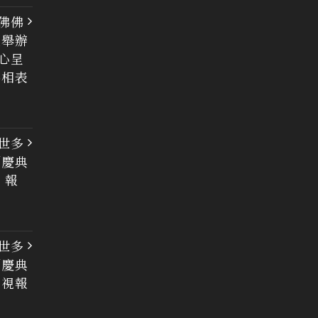
佛佛
大舉辦
心呈
佛相表
世多
列慶典
 報
世多
列慶典
電視報