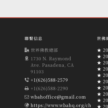
聯繫信息
世佛
世界佛教總部
★ 2
★ 2
1730 N. Raymond
★ 2
Ave. Pasadena, CA
★ 2
91103
★ 2
+1(626)588-2579
★ 2
★ 2
+1(626)588-2290
★ 2
wbahoffice@gmail.com
★ 2
https://www.wbahq.org/ch
★ 2