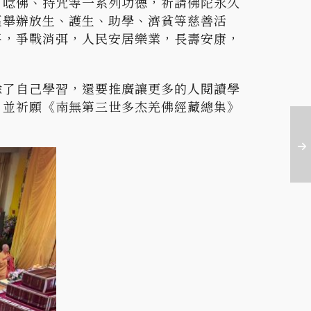
、唸佛、持咒等一系列功德，祈請佛陀永久
區舉辦放生、護生、助學、濟貧等慈善活
平，爭戰消弭，人民安居樂業，長壽安康，
除了自己學習，還要推廣讓更多的人閱讀學
。並祈願《南無第三世多杰羌佛經藏總集》