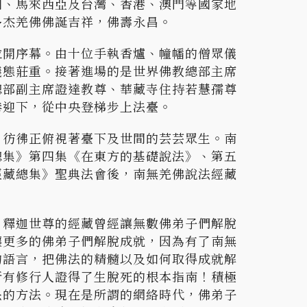
國、馬來西亞及台灣、香港、澳門等國家地
多杰羌佛佛誕吉祥，佛壽永昌。
拉開序幕。由十位手執香爐、幢幡的僧眾儀
儀態莊重。接著進場的是世界佛教總部主席
總部副主席證達教尊、華藏寺住持若慧孺尊
恭迎下，從中央登梯步上法臺。
，彷彿正俯視著臺下及世間的芸芸眾生。南
總集》第四集《在東方的基礎說法》、第五
經藏總集》聖典法會後，南無羌佛說法經藏
，釋迦世尊的經藏曾經讓無數佛弟子們解脫
讓更多的佛弟子們解脫成就，因為有了南無
的語言，把佛法的精髓以及如何取得成就解
所有修行人證得了生脫死的根本指南！積極
快的方法。現在是所謂的網絡時代，佛弟子