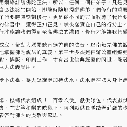
用網絡誹謗佛陀正法，所以，任何一個佛弟子，凡是
自弘法渡生開始，即隨時隨地提醒佛弟子們修行的重
子們要時時刻刻修行，更是從不同的方面教導了我們
的佛書中，獲得正知正見，然後落實在自己的行持上
行才能讓我們得到至高佛法的灌頂，修行才能讓我們
成立，帶動大眾聞聽南無羌佛的法音，以南無羌佛的
地掌握佛陀說法的真義，第三世多杰羌佛辦公室組織
對、排版、印刷工作，才有當世佛典經藏的問世。隨
巨大法義受用。
步下法臺，為大眾施灑加持法水，法水灑在眾人身上
場、機構代表組成「一百零八供」獻供隊伍，代表獻
寶，在古箏和樂的映襯下，兩列獻供長隊踏著莊嚴的
表答對佛陀的虔敬與感恩。