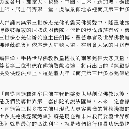
美國各州、加拿大、秘鲁、中國、日本、新加坡、泰
上師、居士們齊聚一堂，虔誠景仰地恭迎南無第三世
人齊誦南無第三世多杰羌佛的震天佛號聲中，隆重地
持鈴鼓鑼鈸的尼眾法器儀隊，他們的步伐疏落有致，
三世多杰羌佛辦公室主任朗博•翟芒尊者及世界佛教
佛經藏總集》依序走入紅毯大道，在與會大眾的目送
幅佛像，手持世界佛教教皇權杖的南無羌佛大悲無量
尊者等三位聖德在佛前敬獻哈達，將甫出版的《經藏
供於供經法桌上。這是繼去年《南無第三世多杰羌佛
「自從南無釋迦牟尼佛在我們娑婆世界創立佛教以後
是我們娑婆世界第二套佛陀的說法匯集，未來一定會
，南無第三世多杰羌佛用現代人更容易懂的質樸淺顯
世多杰羌佛經藏總集》將是現在和未來我們娑婆世界
集》就是最好的弘法利生，就是我們修行積累功德最