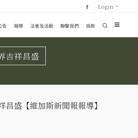
Login
公告
報導
法會及活動
聯繫我們
捐款
界吉祥昌盛
祥昌盛【維加斯新聞報報導】