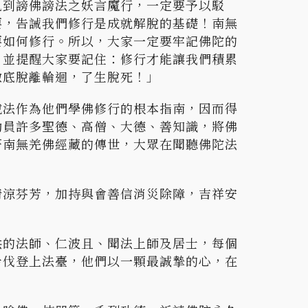
見到謗佛謗法之妖言魔行，一定要予以駁
要，告誡我們修行是成就解脫的基礎！南無
要如何修行。所以，大家一定要牢記佛陀的
。並提醒大家要記住：修行才能讓我們積累
徹底脫離輪迴，了生脫死！」
說法作為他們學佛修行的根本指南，因而得
動員許多聖德、高僧、大德、善知識，將佛
著南無羌佛經藏的傳世，大眾在聞聽佛陀法
清涼芬芳，加持與會善信消災除障，吉祥安
供的法師、仁波且、聞法上師及居士，每個
步伐登上法臺，他們以一顆最誠摯的心，在