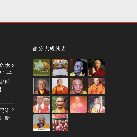
部分大成就者
多杰
行 千
史時
】
無第
》新