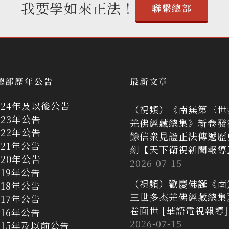
我要學如來正法！
聯繫總部
總部歷年公告
最新文章
024年及以後公告
（視頻）《南無第三世
023年公告
羌佛經藏總集》新卷發
022年公告
餘信衆見證正法傳遞歷
021年公告
刻【天下衛視新聞報導
020年公告
2026-07-15
019年公告
（視頻）歡慶佛誕《南
018年公告
三世多杰羌佛經藏總集
017年公告
卷面世 [華語電視報導]
016年公告
2026-07-15
015年及以前公告