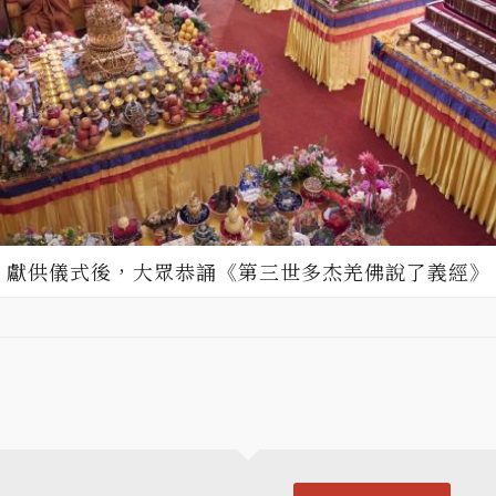
獻供儀式後，大眾恭誦《第三世多杰羌佛說了義經》