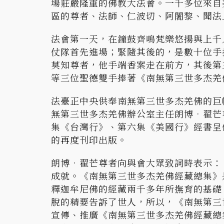
場莊嚴隆重的佛教大法會。一千多位來自
區的尊者、法師、仁波切、阿闍黎、聞法
法會第一天，在鐘鼓齊鳴梵樂悠揚與上千
仗隊首先進場；緊隨其後的，是數十位手
莫知尊者，他手端香案走在前方，其後第
等三位聖德雙手捧著《南無第三世多杰羌
法臺正中央供奉南無第三世多杰羌佛的巨
無第三世多杰羌佛辦公室主任朗博•翟芒
集《台灣行》、第六集《美國行》經書呈
的再度刊印出版。
朗博•翟芒尊者向與會大眾致詞時表示：
成就。《南無第三世多杰羌佛經藏總集》
釋迦牟尼佛的經藏兩千多年所撫育的基礎
脫的精要告訴了世人，所以，《南無第三
宣傳、推廣《南無第三世多杰羌佛經藏總