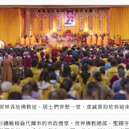
世界各地佛教徒、居士們齊聚一堂，虔誠景仰地恭迎
洛杉磯縣格倫代爾市的市政禮堂，世界佛教總部、聖蹟