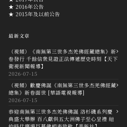
★ 2016年公告
★ 2015年及以前公告
最新文章
（視頻）《南無第三世多杰羌佛經藏總集》新
卷發行 千餘信衆見證正法傳遞歷史時刻【天下
衛視新聞報導】
2026-07-15
（視頻）歡慶佛誕《南無第三世多杰羌佛經藏
總集》新卷面世 [華語電視報導]
2026-07-15
恭迎南無第三世多杰羌佛佛誕 洛杉磯系列慶
典盛大舉辦 百八獻供五大洲佛子至心呈禮 紐
約時代廣場巨幕佛相表致敬【美新社】