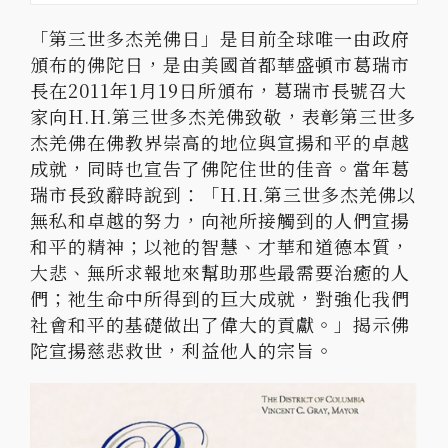
「第三世多杰羌佛日」是目前全球唯一由政府
頒布的佛陀日，是由美國首都華盛頓市葛瑞市
長在2011年1月19日所頒布，葛瑞市長號召大
家向H.H.第三世多杰羌佛致敬，表彰第三世多
杰羌佛在佛教界崇高的地位與宣揚和平的卓越
成就，同時也宣告了佛陀住世的佳音。當年葛
瑞市長致辭時說到：「H.H.第三世多杰羌佛以
無私和卓越的努力，向祂所接觸到的人們宣揚
和平的精神；以祂的智慧、才華和道德本質，
大悲、無所求報地來幫助那些最需要治癒的人
們；祂生命中所得到的巨大成就，對強化我們
社會和平的基礎做出了偉大的貢獻。」揭示佛
陀宣揚慈悲救世，利益他人的宗旨。