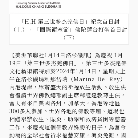
「H.H.第三世多杰羌佛日」紀念首日封
（上），「國際衛塞節」佛陀蓮台打坐首日封
（下）
【美洲華聯社1月14日洛杉磯訊】為慶祝 1月
19日「第三世多杰羌佛日」，第三世多杰羌佛
文化藝術館特別於2024年1月14日，星期天上
午在洛杉磯瑪利那岱瑞（Marina Del Rey）
內港堤岸，舉辦盛大的祈福放生活動。放生法
會禮請世界佛教總部副主席釋證達教尊主法，
當天有來自美國各州，加拿大，香港等地區
300多人參加。世界各地的佛教寺廟、道場也
相繼舉辦放生、賑災、助學和救濟貧困等慈善
工作，來慶祝這個佛教界殊勝的日子，為當今
動蕩的全球社會祈求福慧安康，消災免難，國