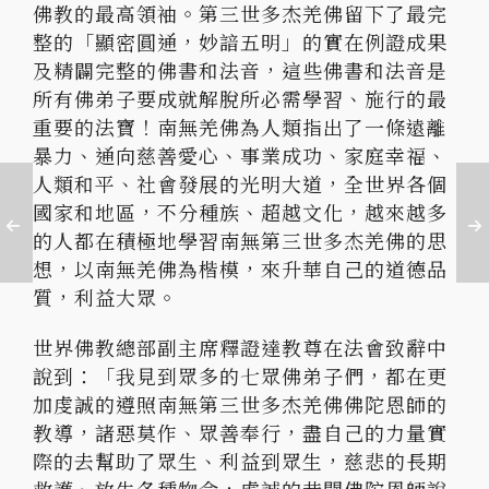
佛教的最高領袖。第三世多杰羌佛留下了最完
整的「顯密圓通，妙諳五明」的實在例證成果
及精闢完整的佛書和法音，這些佛書和法音是
所有佛弟子要成就解脫所必需學習、施行的最
重要的法寶！南無羌佛為人類指出了一條遠離
暴力、通向慈善愛心、事業成功、家庭幸福、
人類和平、社會發展的光明大道，全世界各個
國家和地區，不分種族、超越文化，越來越多
的人都在積極地學習南無第三世多杰羌佛的思
想，以南無羌佛為楷模，來升華自己的道德品
質，利益大眾。
世界佛教總部副主席釋證達教尊在法會致辭中
說到：「我見到眾多的七眾佛弟子們，都在更
加虔誠的遵照南無第三世多杰羌佛佛陀恩師的
教導，諸惡莫作、眾善奉行，盡自己的力量實
際的去幫助了眾生、利益到眾生，慈悲的長期
救護、放生各種物命，虔誠的恭聞佛陀恩師說