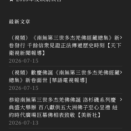
最新文章
（視頻）《南無第三世多杰羌佛經藏總集》新
卷發行 千餘信衆見證正法傳遞歷史時刻【天下
衛視新聞報導】
2026-07-15
（視頻）歡慶佛誕《南無第三世多杰羌佛經藏
總集》新卷面世 [華語電視報導]
2026-07-15
恭迎南無第三世多杰羌佛佛誕 洛杉磯系列慶
典盛大舉辦 百八獻供五大洲佛子至心呈禮 紐
約時代廣場巨幕佛相表致敬【美新社】
2026-07-13