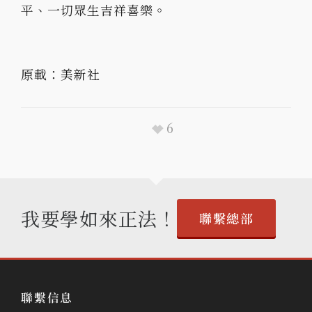
平、一切眾生吉祥喜樂。
原載：
美新社
6
我要學如來正法！
聯繫總部
聯繫信息