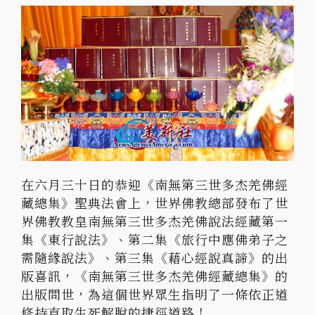
在六月三十日的恭迎《南無第三世多杰羌佛經
藏總集》聖典法會上，世界佛教總部發布了世
界佛教教皇南無第三世多杰羌佛說法經藏第一
集《東行說法》、第二集《旅行中應佛弟子之
需隨緣說法》、第三集《藉心經說真諦》的出
版喜訊，《南無第三世多杰羌佛經藏總集》的
出版問世，為這個世界眾生指明了一條依正道
修持直取生死解脫的捷徑道路！