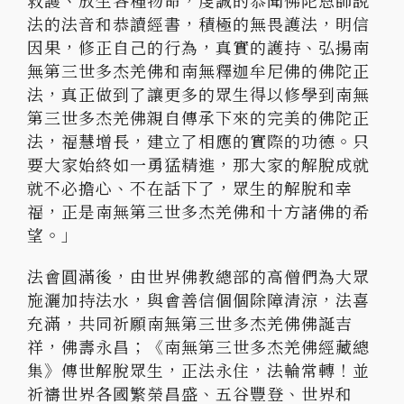
法的法音和恭讀經書，積極的無畏護法，明信
因果，修正自己的行為，真實的護持、弘揚南
無第三世多杰羌佛和南無釋迦牟尼佛的佛陀正
法，真正做到了讓更多的眾生得以修學到南無
第三世多杰羌佛親自傳承下來的完美的佛陀正
法，福慧增長，建立了相應的實際的功德。只
要大家始終如一勇猛精進，那大家的解脫成就
就不必擔心、不在話下了，眾生的解脫和幸
福，正是南無第三世多杰羌佛和十方諸佛的希
望。」
法會圓滿後，由世界佛教總部的高僧們為大眾
施灑加持法水，與會善信個個除障清涼，法喜
充滿，共同祈願南無第三世多杰羌佛佛誕吉
祥，佛壽永昌；《南無第三世多杰羌佛經藏總
集》傳世解脫眾生，正法永住，法輪常轉！並
祈禱世界各國繁榮昌盛、五谷豐登、世界和