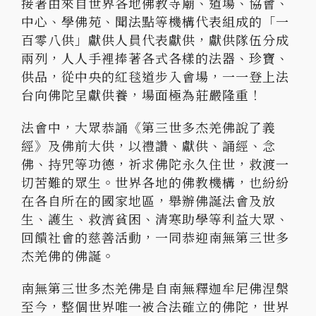
接著由來自世界各地佛教寺廟、道場、協會、
中心、學佛苑、聞法點等機構代表組成的「一
百零八供」獻供人員代表獻供，獻供隊伍分成
兩列，人人手裡捧著各式各樣的法器、珍寶、
供品，從中央的紅毯道步入會場，一一登上法
台向佛陀呈獻供養，場面極為莊嚴隆重！
法會中，大眾恭誦《第三世多杰羌佛說了義
經》及佛前大供，以禮讚、獻供、誦經、念
佛、持咒等功德，祈求佛陀永久住世，救渡一
切苦難的眾生。世界各地的佛教機構，也紛紛
在各自所在的國家地區，舉辦佛誕法會及放
生、護生、救濟貧困、清寒助學等利益大眾、
回饋社會的慈善活動，一同恭迎南無第三世多
杰羌佛的佛誕。
南無第三世多杰羌佛是自南無釋迦牟尼佛涅槃
至今，整個世界唯一被合法確立的佛陀，世界