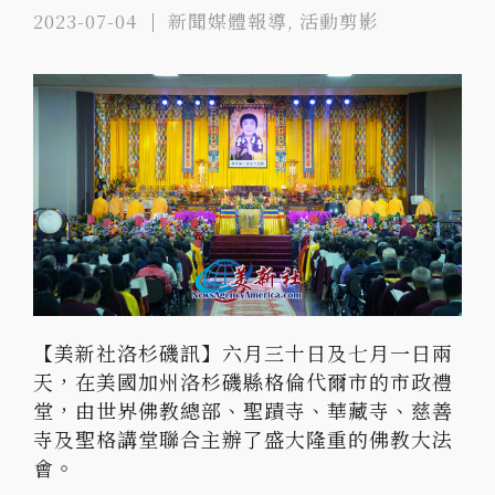
2023-07-04
新聞媒體報導
,
活動剪影
【美新社洛杉磯訊】六月三十日及七月一日兩
天，在美國加州洛杉磯縣格倫代爾市的市政禮
堂，由世界佛教總部、聖蹟寺、華藏寺、慈善
寺及聖格講堂聯合主辦了盛大隆重的佛教大法
會。