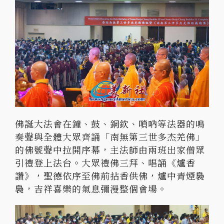
佛誕大法會在鐘、鼓、銅欽、嗩吶等法器的鳴
奏聲與全體大眾齊誦「南無第三世多杰羌佛」
的佛號聲中拉開序幕，主法師由兩班出家僧眾
引禮登上法台。大眾禮佛三拜、唱誦《爐香
讚》，聖德依序至佛前拈香供佛，爐中青煙裊
裊，吉祥喜樂的氣息彌漫整個會場。