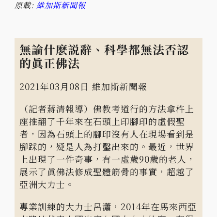
原載:
維加斯新聞報
無論什麽説辭、科學都無法否認
的眞正佛法
2021年03月08日 維加斯新聞報
（記者蔣清報導）佛教考道行的方法拿杵上
座推翻了千年來在石頭上印腳印的虛假聖
者，因為石頭上的腳印沒有人在現場看到是
腳踩的，疑是人為打鑿出來的。最近，世界
上出現了一件奇事，有一虛歲90歲的老人，
展示了眞佛法修成聖體筋骨的事實，超越了
亞洲大力士。
專業訓練的大力士呂瀟，2014年在馬來西亞