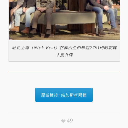
旺扎上尊（Nick Best）在喬治亞州舉起2791磅的旋轉
木馬升降
原載鏈接: 維加斯新聞報
49