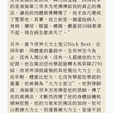
的是南無第三世多杰羌佛傳給我的眞正的佛
法，讓我的肉體筋骨轉變了，我才由凡變成
了聖質地。其實，我之前是一個虛殻病人，
胃病、糖尿、膝蓋、痛風，嚴重到10磅都拿
不起，現在病全都消失了。”
另外，當今世界大力士祖父Nick Best，在
同年齡、同體重的量級中，全世界至今為
止，從有人類以來，沒有一人超過他的大力
紀錄。他在喬治亞州舉起旋轉木馬昇降2791
磅，而世界頂級最強的其他幾位大力士，比
他年輕、體重比他大，也沒有舉起他舉起的
重量，他被稱為“大力士祖父”。他對律師
説：南無第三世多杰羌佛是他的恩師，傳了
他的眞佛法，才斷然改變了他的身體結構和
精神狀態，他的力氣來於佛法的加持。他可
以教練大力士，但僅靠練大力士，是達不到