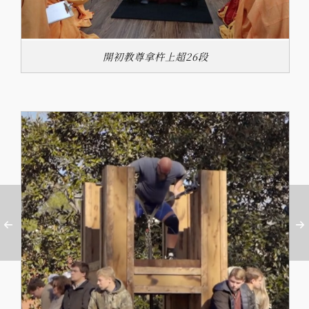
開初教尊拿杵上超26段