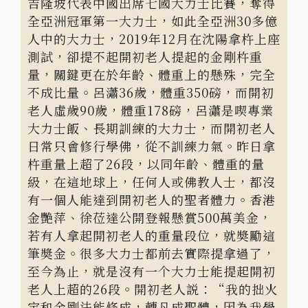
吉隆坡代表中國出席七國大力士比賽，奪得
全亞洲冠軍第一大力士，如此全亞洲30多億
人中的大力士，2019年12月在沈陽拿杵上座
測試，卻提不起開初老人提起的金剛杵重
量，關鍵更在於年齡、體重上的懸殊，完全
不成比量。呂瀟36歲，體重350磅，而開初
老人虛歲90歲，體重178磅，呂瀟是喫專業
大力士飯、長期訓練的大力士，而開初老人
日常只會修行學佛，從不訓練力氣。昨日拿
杵重量上超了26段，以同年齡、體重的量
級，在這地球上，任何人或佛教人士，都沒
有一個人能達到開初老人的聖者體力。香港
金艷萍、徐莅達公開登報懸賞500萬美金，
若有人拿起開初老人的重量段位，就奬勵這
筆奬金。很多大力士都前去實際提拿過了，
至今為止，就是沒有一个大力士能提起開初
老人上超的26段。開初老人説：“我的拙火
定和金剛法能修成，轉凡成聖體，因為我學