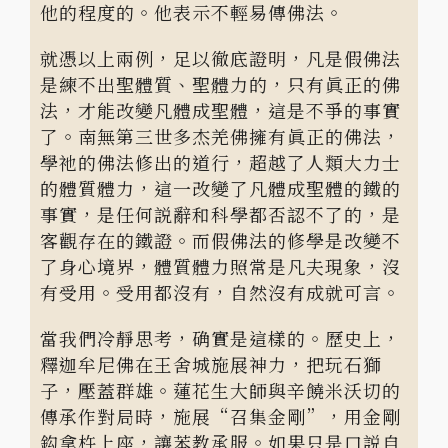
他的程度的。他表示不輕易傳佛法。
就憑以上兩例，足以徹底證明，凡是假佛法
是練不出聖體質、聖體力的，只有眞正的佛
法，才能改變凡體成聖體，這是不爭的事實
了。南無第三世多杰羌佛擁有眞正的佛法，
學祂的佛法修出的道行，超越了人類大力士
的體質體力，這一改變了凡體成聖體的鐵的
事實，是任何説辭和科學都否認不了的，是
客觀存在的鐵證。而假佛法的修學是改變不
了身心境界，體質體力照常是凡夫現象，沒
有受用。受用都沒有，自然沒有成就可言。
當我們冷靜思考，确實是這樣的。歷史上，
釋迦牟尼佛在王舍城施展神力，把玩石獅
子，壓蓋群雄。蓮花生大師與辛饒米沃切的
傳承作對局時，施展“召集金剛”，用金剛
鈎拿杵上座，讓苯教承服。如果只是口説自