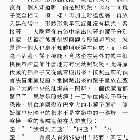
沒有一個人知道哪一面是照妖鏡，因為十面鏡
子完全相同一模一樣，再加上哈達包裹，再放
入黑布袋中，形體形象早已混亂沒有樣式。緊
接著，十人隨意從布袋中拿出包著的鏡子分別
伏藏，伏藏好後即刻返回觀音殿關起門來，就
是這十個人也毫不知曉照妖鏡在何處，而玉尊
毫不沾邊、從不接觸，竟然坐在另外的帳中很
快便舉牌宣佈什麼地方有伏藏照妖鏡。此時原
伏藏的佛弟子又從觀音殿出來，按照玉尊的預
言法旨開藏見證。當開藏出來的鏡子呈放在聖
跡寺大殿中央的油燈前一照時，十個伏藏者都
驚呆了，果然是照妖鏡！一百多位佛弟子爭先
恐後、興奮地圍聚在巴掌大的小鏡子跟前，照
妖鏡里反映出的根本不是常識中的一盞燈，一
聲接一聲的高喊迴蕩在大雄寶殿：“三
盞！”“我看到五盞!”“四盞！”“八
盞！”……有幾人看到邪惡相！然而，其它九