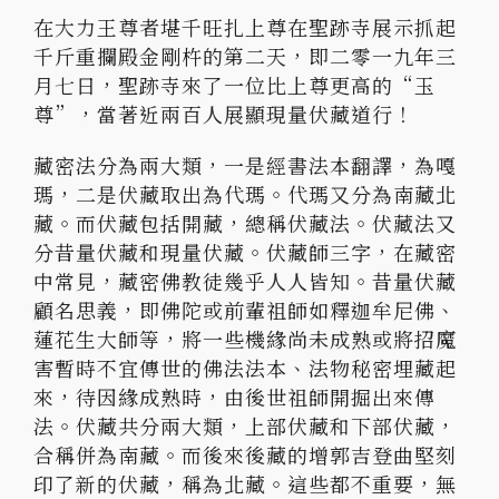
在大力王尊者堪千旺扎上尊在聖跡寺展示抓起
千斤重攔殿金剛杵的第二天，即二零一九年三
月七日，聖跡寺來了一位比上尊更高的“玉
尊”，當著近兩百人展顯現量伏藏道行！
藏密法分為兩大類，一是經書法本翻譯，為嘎
瑪，二是伏藏取出為代瑪。代瑪又分為南藏北
藏。而伏藏包括開藏，總稱伏藏法。伏藏法又
分昔量伏藏和現量伏藏。伏藏師三字，在藏密
中常見，藏密佛教徒幾乎人人皆知。昔量伏藏
顧名思義，即佛陀或前輩祖師如釋迦牟尼佛、
蓮花生大師等，將一些機緣尚未成熟或將招魔
害暫時不宜傳世的佛法法本、法物秘密埋藏起
來，待因緣成熟時，由後世祖師開掘出來傳
法。伏藏共分兩大類，上部伏藏和下部伏藏，
合稱併為南藏。而後來後藏的增郭吉登曲堅刻
印了新的伏藏，稱為北藏。這些都不重要，無