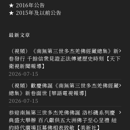
★ 2016年公告
★ 2015年及以前公告
最新文章
（視頻）《南無第三世多杰羌佛經藏總集》新
卷發行 千餘信衆見證正法傳遞歷史時刻【天下
衛視新聞報導】
2026-07-15
（視頻）歡慶佛誕《南無第三世多杰羌佛經藏
總集》新卷面世 [華語電視報導]
2026-07-15
恭迎南無第三世多杰羌佛佛誕 洛杉磯系列慶
典盛大舉辦 百八獻供五大洲佛子至心呈禮 紐
約時代廣場巨幕佛相表致敬【美新社】