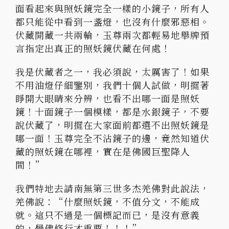
面看起來與照妖鏡完全一樣的小鏡子，所有人
都只能從中看到一盞燈，也沒有什麼邪惡相。
伏藏開藏一共兩輪，玉尊兩次都輕易地舉牌預
言指定出真正的照妖鏡伏藏在何處！
我是伏藏者之一，我必須說，太厲害了！如果
不用油燈仔細鑒別，我們十個人試做，明擺著
睜開大眼睛來分辨，也看不出哪一面是照妖
鏡！十面鏡子一個模樣，都是水銀鏡子，不要
說伏藏了，明擺在大家面前都選不出照妖鏡是
哪一面！玉尊完全不沾鏡子的邊，竟然知道伏
藏的照妖鏡在哪裡，實在是佛國巨聖降人
間！”
我們特地去請南無第三世多杰羌佛對此說法，
羌佛說：“什麼照妖鏡，不值分文，不能成
就。這只不過是一個標記而已，是沒有意義
的，學佛修行才重要！！！”