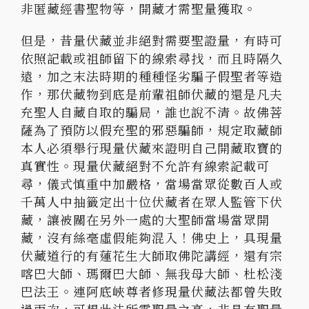
非匿藏經書聖物等，開藏才需聖量獲取。
但是，昔量伏藏並非絕對需要聖證量，有時可
依照記載或祖師留下的線索尋找，而且時隔久
遠，加之末法時期的種種怪劣騙子假聖者等造
作，那伏藏物到底是前輩祖師伏藏的還是凡夫
充聖人自藏自取的騙局，誰也說不清。故佛菩
薩為了預防以假充聖的邪惡騙師，規定取藏師
本人必須舉行現量伏藏來證明自己開藏取寶的
真實性。現量伏藏絕對不允許有線索記載可
尋，儀式慎重中加嚴格，當場當眾從數百人或
千萬人中抽籤定出十位伏藏者在眾人監管下伏
藏，讓被關在另外一處的大聖師當場當眾開
藏，沒有絲毫虛假能夠混入！佛史上，具現量
伏藏道行的有蓮花生大師取佛陀講經，還有宗
喀巴大師、瑪爾巴大師、無我母大師、杜松淺
巴法王。連阿底峽尊者修現量伏藏法都曾失敗