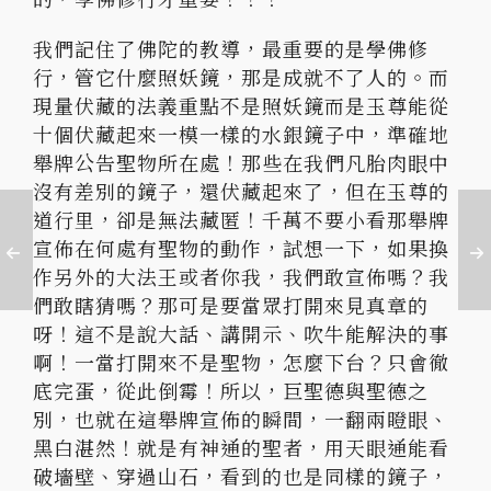
我們記住了佛陀的教導，最重要的是學佛修
行，管它什麼照妖鏡，那是成就不了人的。而
現量伏藏的法義重點不是照妖鏡而是玉尊能從
十個伏藏起來一模一樣的水銀鏡子中，準確地
舉牌公告聖物所在處！那些在我們凡胎肉眼中
沒有差別的鏡子，還伏藏起來了，但在玉尊的
道行里，卻是無法藏匿！千萬不要小看那舉牌
宣佈在何處有聖物的動作，試想一下，如果換
作另外的大法王或者你我，我們敢宣佈嗎？我
們敢瞎猜嗎？那可是要當眾打開來見真章的
呀！這不是說大話、講開示、吹牛能解決的事
啊！一當打開來不是聖物，怎麼下台？只會徹
底完蛋，從此倒霉！所以，巨聖德與聖德之
別，也就在這舉牌宣佈的瞬間，一翻兩瞪眼、
黑白湛然！就是有神通的聖者，用天眼通能看
破墻壁、穿過山石，看到的也是同樣的鏡子，