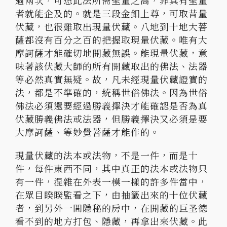
過兩次，可想此法所需聖量之高，非具有聖量
者就能企及的。就是三段金釦上尊，可取昔量
伏藏，也很難取出現量伏藏。八地到十地大菩
薩都沒有百分之百的把握取現量伏藏。唯有大
摩訶薩才能確切地開藏無誤。能現量伏藏，意
味著該伏藏大師的所有開藏取出的佛法、法器
等必然真實無疑。故，凡未經現量伏藏證實的
法，都是不準確的，統稱世俗佛法。因為世俗
佛法必須還要經過勝義擇決才能確認是否為真
伏藏勝義佛法或法器，但勝義擇決又必須是要
大摩訶薩、等妙覺菩薩才能作的。
現量伏藏的法本或法物，不是一件，而是十
件，每件東西不同，其中真正的法本或法物只
有一件，混雜在外表一模一樣的許多件當中，
在眾目睽睽監看之下，由抽籤出來的十位伏藏
者，到另外一間隱秘的房中，在開藏的巨圣德
看不到的地方打包、隱藏，再拿出來伏藏。此