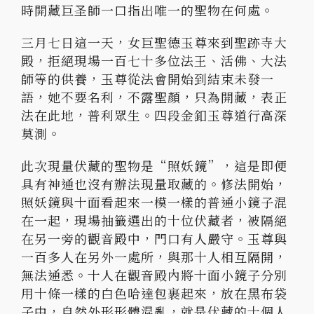
時開藏巨圣師一口指出唯一的聖物在何處。
三月七日這一天，女巨聖德玉尊來到聖跡寺大
殿，拒絕現場一百七十多位法王、活佛、大法
師等的供養，玉尊從法會開始到結束未發一
語，她不要名利，不露聖顏，只為開藏，表正
法在此地，普利眾生。四段金釦玉尊道行高深
莫測。
此次現量伏藏的聖物是“照妖鏡”，這是即便
具有神通也沒有辦法現量取藏的。修法開始，
照妖鏡與十面看起來一模一樣的普通小鏡子混
在一起，現場抽籤選出的十位伏藏者，被隔絕
在另一旁的觀音殿中，門口有人嚴守。玉尊與
一百多人在另外一處所，與那十人相互隔開，
無法通悉。十人在觀音殿內將十面小鏡子分別
用十條一樣的白色哈達包裹起來，放在黑布袋
子中，自然外形形體混亂，就是伏藏的十個人