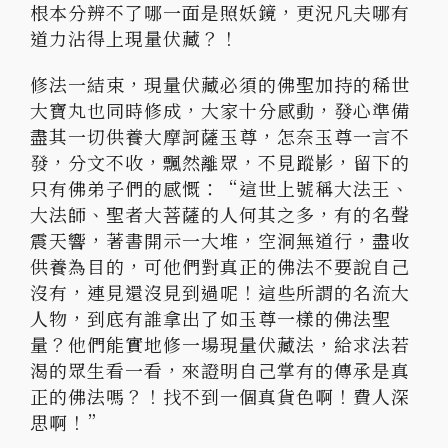
根本分辨不了哪一面是照妖鏡，更況凡夫哪有
道力沾得上現量伏藏？！
修法一結束，現量伏藏必須的佛聖加持的稀世
大寶丸也同時修成，大家十分感動，發心準備
盡其一切供養大摩訶薩玉尊，怎奈玉尊一言不
發，分文不收，飄然離眾，不見蹤影，留下的
只有佛弟子們的感慨：“這世上號稱大法王、
大法師、聖者大菩薩的人何其之多，有的名聲
震天響，著書開示一大堆，空洞無道行，盡收
供養為目的，可他們對真正的佛法不要說自己
沒有，連見還沒見到過呢！這些所謂的名流大
人物，到底有誰拿出了如玉尊一樣的佛法聖
量？他們能實地修一場現量伏藏法，給求法若
渴的眾生看一看，來證明自己掌有的傳承是真
正的佛法嗎？！找不到一個真貨色啊！費人深
思啊！”