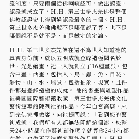
證制度，只要兩個活佛喇嘛認可，做出認證，
認證就成立了，Ｈ.Ｈ. 第三世多杰羌佛是整個
佛教認證史上得到過認證最多的ㄧ個。Ｈ.Ｈ.
第三世多杰羌佛佛號不是哪個說了算，也不是
哪個說不是就不是，而是鐵定的定論。
Ｈ.Ｈ. 第三世多杰羌佛在還不為世人知道祂的
真實身份前，就以五明成就登峰造極聞名於
世，光是繪畫，祂一人就創立了16種畫派，包
含中畫、西畫，包括人、鳥、蟲、魚、自然、
靜物、山、水、風景，包括抽象、現實，且件
件都是登鋒造極的成就。 祂的書畫與雕塑作品
被美國國際藝術館收藏，第三世多杰羌佛文化
藝術館專館陳列祂的作品。今年白宮高層，來
到羌佛家裡做客，向祂提問說：「看到您的藝
術成就，我們所有人都無法開解這個謎，您整
天24小時都在作藝術創作嗎？就算你24小時都
在做，也做不了這麼多藝術作品啊！」Ｈ.Ｈ.