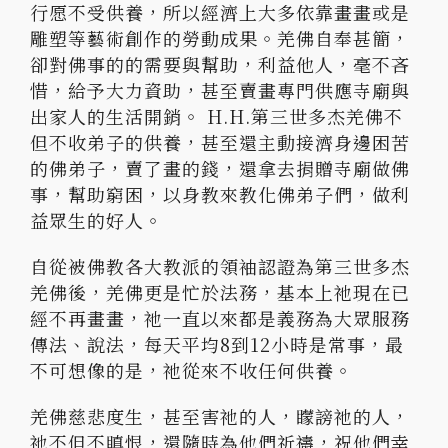
行愿不受供養，所以經濟上大多依靠畫畫或是
雕塑等藝術創作的勞動成果。羌佛自奉甚簡，
卻對佛事的的需要與幫助，利益他人，毫不吝
惜，給予大力資助，甚至賣畫專門供應寺廟與
出家人的生活開銷。 H.H.第三世多杰羌佛不
但不收弟子的供養，甚至還主動接濟身邊困苦
的佛弟子，賣了畫的錢，還拿去捐贈寺廟做佛
事，幫助窮困，以身教來教化佛弟子們，做利
益眾生的好人。
自從被佛教各大教派的領袖認證為第三世多杰
羌佛後，羌佛更是忙於法務，基本上祂現在已
經不再畫畫，祂一直以來都是義務為大眾服務
傳法、說法，每天平均8到12小時是常事，最
不可想像的是，祂從來不收任何供養。
羌佛慈悲度生，甚至害祂的人，矇謗祂的人，
祂不但不瞋恨，還隨時為他們祈禱，祝他們幸