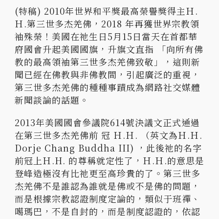
(特稿) 2010年世界和平獎最高榮譽獎得主Ｈ.
Ｈ.第三世多杰羌佛，2018 年再獲世界宗教領
袖殊榮！美國在祂生日5月15日當天在首都華
府國會升起美國國旗，升旗文直指 「向所有佛
教的最高領袖第三世多杰羌佛致敬」，這則新
聞已經在佛教與非佛教間，引起廣泛的重視，
第三世多杰羌佛的種種事蹟成為網路社交媒體
新聞談論的話題。
2013年美國國會參議院614號決議文正式通過
在第三世多杰羌佛前 冠 Ｈ.Ｈ. （英文為Ｈ.Ｈ.
Dorje Chang Buddha III) ，此後祂的名字
前冠上Ｈ.H. 的尊稱就定性了，Ｈ.Ｈ.的意思是
登峰造極沒有比祂更至高珍貴的了。第三世多
杰羌佛不是誰認為誰就是佛或不是佛的問題，
而是根據宗教認證制度定論的，類似于班禪、
噶瑪巴，不是自封的，而是制度認證的，依認