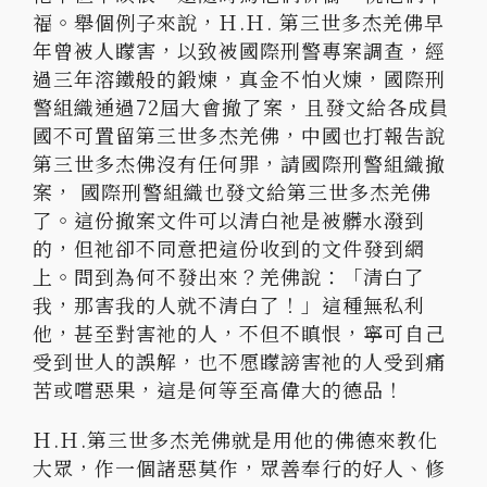
福。舉個例子來說，Ｈ.Ｈ. 第三世多杰羌佛早
年曾被人矇害，以致被國際刑警專案調查，經
過三年溶鐵般的鍛煉，真金不怕火煉，國際刑
警組織通過72屆大會撤了案，且發文給各成員
國不可置留第三世多杰羌佛，中國也打報告說
第三世多杰佛沒有任何罪，請國際刑警組織撤
案， 國際刑警組織也發文給第三世多杰羌佛
了。這份撤案文件可以清白祂是被髒水潑到
的，但祂卻不同意把這份收到的文件發到網
上。問到為何不發出來？羌佛說：「清白了
我，那害我的人就不清白了！」這種無私利
他，甚至對害祂的人，不但不瞋恨，寧可自己
受到世人的誤解，也不愿矇謗害祂的人受到痛
苦或嚐惡果，這是何等至高偉大的德品！
Ｈ.Ｈ.第三世多杰羌佛就是用他的佛德來教化
大眾，作一個諸惡莫作，眾善奉行的好人、修