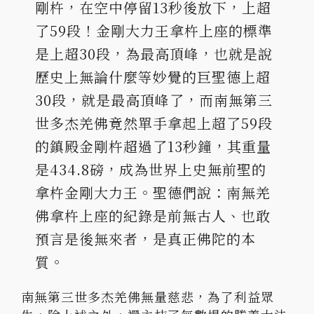
剛杵，在空中停留13秒後放下，上超
了59段！金剛大力王拿杵上座的標準
是上超30段，為最高頂峰，也就是說
歷史上無論什麼等妙覺的巨聖德上超
30段，就是最高頂峰了，而南無第三
世多杰羌佛竟然單手拿起上超了59段
的鎮殿金剛杵超過了13秒鐘，其重量
是434.8磅，成為世界上史無前聖的
拿杵金剛大力王。聖德們說：南無羌
佛拿杵上座的紀錄是前無古人、也敢
預言是後無來者，是真正佛陀的本
質。
南無第三世多杰羌佛無量慈悲，為了利益眾