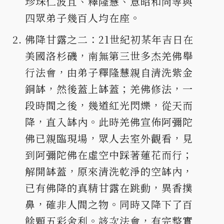
珍珠仁波且、釋隆慧、意昭和尚等與
四眾弟子幾百人均在座。
佛降甘露之二：21世紀初某年吉日在
美國洛杉磯，南無第三世多杰羌佛舉
行法會，由弟子釋隆慧親自清洗紫金
銅缽，然後蓋上缽蓋；羌佛修法，一
段時間之後，幾道紅光閃爍，從天而
降，直入缽內。此時羌佛宣佈阿彌陀
佛已親臨現場，眾人去室外觀看，見
到阿彌陀佛在虛空中踩著蓮花而行；
解開缽蓋，原來清洗乾淨的空缽內，
已有佛降的真精甘露在跳動，異香撲
鼻，確非人間之物。同時又降下了百
餘顆五彩舍利。該次法會，有完整實