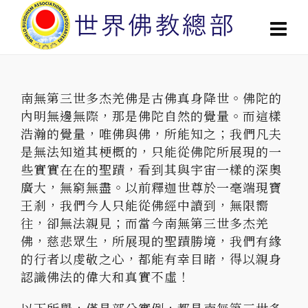
南無第三世多杰羌佛是古佛真身降世。佛陀的
內明無邊無際，那是佛陀自然的覺量。而這樣
浩瀚的覺量，唯佛與佛，所能知之；我們凡夫
是無法知道其梗概的，只能從佛陀所展現的一
些實實在在的聖蹟，看到其與宇宙一樣的深奧
廣大，無窮無盡。以前釋迦世尊於一毫端現寶
王剎，我們今人只能從佛經中讀到，無限嚮
往，卻無法親見；而當今南無第三世多杰羌
佛，慈悲眾生，所展現的聖蹟勝境，我們有緣
的行者以虔敬之心，都能有幸目睹，得以親身
認識佛法的偉大和真實不虛！