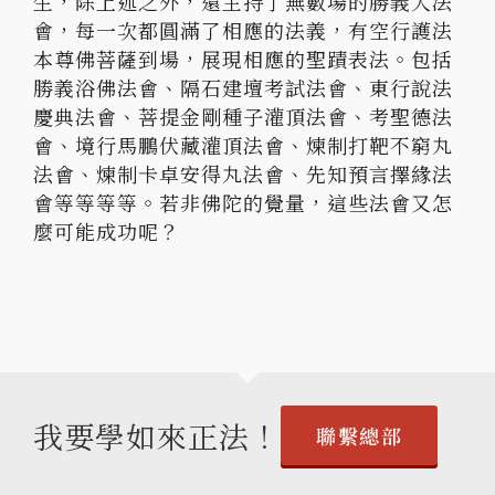
生，除上述之外，還主持了無數場的勝義大法
會，每一次都圓滿了相應的法義，有空行護法
本尊佛菩薩到場，展現相應的聖蹟表法。包括
勝義浴佛法會、隔石建壇考試法會、東行說法
慶典法會、菩提金剛種子灌頂法會、考聖德法
會、境行馬鵬伏藏灌頂法會、煉制打靶不窮丸
法會、煉制卡卓安得丸法會、先知預言擇緣法
會等等等等。若非佛陀的覺量，這些法會又怎
麼可能成功呢？
我要學如來正法！
聯繫總部