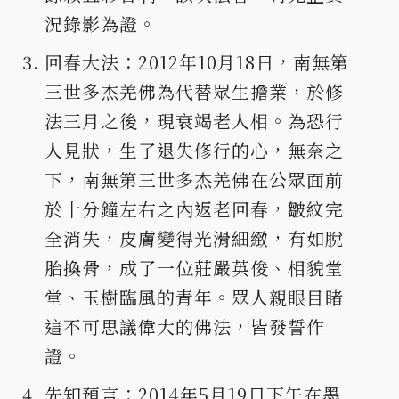
況錄影為證。
回春大法：2012年10月18日，南無第
三世多杰羌佛為代替眾生擔業，於修
法三月之後，現衰竭老人相。為恐行
人見狀，生了退失修行的心，無奈之
下，南無第三世多杰羌佛在公眾面前
於十分鐘左右之內返老回春，皺紋完
全消失，皮膚變得光滑細緻，有如脫
胎換骨，成了一位莊嚴英俊、相貌堂
堂、玉樹臨風的青年。眾人親眼目睹
這不可思議偉大的佛法，皆發誓作
證。
先知預言：2014年5月19日下午在墨