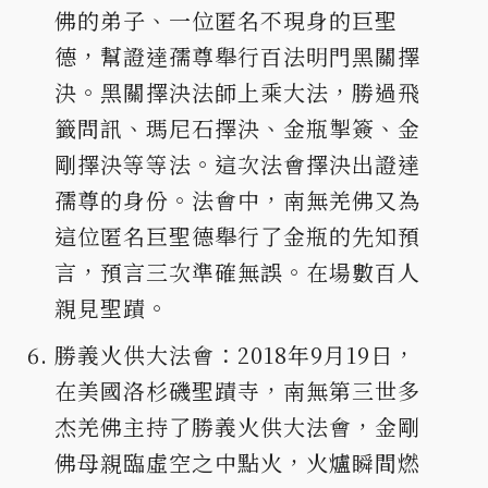
佛的弟子、一位匿名不現身的巨聖
德，幫證達孺尊舉行百法明門黑關擇
決。黑關擇決法師上乘大法，勝過飛
籤問訊、瑪尼石擇決、金瓶掣簽、金
剛擇決等等法。這次法會擇決出證達
孺尊的身份。法會中，南無羌佛又為
這位匿名巨聖德舉行了金瓶的先知預
言，預言三次準確無誤。在場數百人
親見聖蹟。
勝義火供大法會：2018年9月19日，
在美國洛杉磯聖蹟寺，南無第三世多
杰羌佛主持了勝義火供大法會，金剛
佛母親臨虛空之中點火，火爐瞬間燃