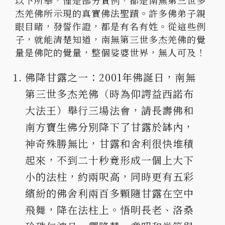
以下所舉，僅是部分實例，都是南無第三世多
杰羌佛所示現的真實佛法聖蹟。許多佛弟子親
眼目睹，發誓作證，都是有名有姓。從這些例
子，就能清楚知道，南無第三世多杰羌佛的覺
量是佛陀的覺量，整個娑婆世界，無人可及！
佛降甘露之一：2001年佛誕日，南無
第三世多杰羌佛（時為仰諤益西諾布
大法王）舉行三場法會，請長壽佛和
南方寶生佛分別降下了甘露於缽內，
神奇殊勝無比，甘露和舍利很快堆積
起來，不到二十秒竟形成一個上大下
小的法柱，約兩呎高，同時更有五彩
繽紛的佛舍利兩百多顆隨甘露在空中
飛舞，降在法柱上。悟明長老、洛桑