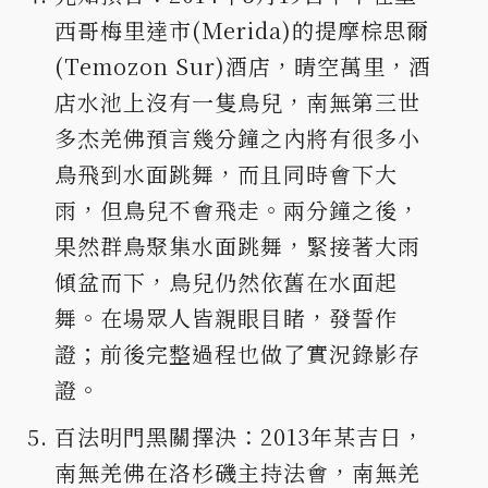
西哥梅里達市(Merida)的提摩棕思爾
(Temozon Sur)酒店，晴空萬里，酒
店水池上沒有一隻鳥兒，南無第三世
多杰羌佛預言幾分鐘之內將有很多小
鳥飛到水面跳舞，而且同時會下大
雨，但鳥兒不會飛走。兩分鐘之後，
果然群鳥聚集水面跳舞，緊接著大雨
傾盆而下，鳥兒仍然依舊在水面起
舞。在場眾人皆親眼目睹，發誓作
證；前後完整過程也做了實況錄影存
證。
百法明門黑關擇決：2013年某吉日，
南無羌佛在洛杉磯主持法會，南無羌