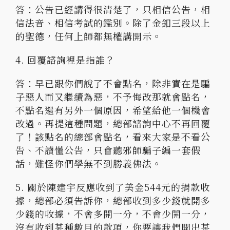
答：公告已經講得很清楚了，只相信公告，相
信法音、相信考試的鑑別。除了金釦三段以上
的聖德，任何上師都無權講開示。
4. 回覆諮詢裡是指誰？
答：早已跟你們說了不會點名，除非實在是騙
子惡人而又繼續為惡，不予悔改那就會點名，
不點名還有另外一個原因，希望給他一個機會
改過。再提這種問題，總部諮詢中心不再回覆
了！該點名的總部會點名，看來大家是不看公
告、不讀懂公告，只會聽邪師騙子編一套假
話，難怪你們學無不到勝義佛法。
5. 關於陳建宇反應收到了美金544元的捐款收
據，總部必須告訴你，總部收到多少錢就開多
少錢的收據，不會多開一分，不會少開一分，
沒有收到某種數目的款項，你要讓我們開出某