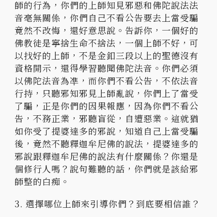
師的行為，你們的上師知見邪惡和佛陀說法法
音毫無關係，你們自己不看公告要去上當受騙
竟然不改悔，還好意思說。告訴你，一個好的
佛教徒是寧捨生命不捨法，一個上師不好，可
以找好的上師，不是金釦三段以上的聖德沒有
資格開示，還得學習聽聞佛陀法音。你們必須
以佛陀法音為凖，而你們不看公告，不依法音
行持，只聽邪知邪見上師亂說，你們上了當受
了騙，正是你們的因果報應，因為你們不看公
告，不務正業，邪聽盲從，自遭惡業。這就猶
如你受了提婆達多的邪說，知道自己上當受騙
後，竟然不聽釋迦牟尼佛的說法，提婆達多的
邪說跟釋迦牟尼佛的說法有什麼關係？你還是
個修行人嗎？說句難聽的話，你們就是該給邪
師整的白痴。
3. 選擇哪位上師來引導你們？到底要相信誰？