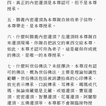
四、真正的內密灌頂是本尊認可，但不是本尊
授承。
五、勝義內密灌頂為本尊親自接收弟子信物，
本尊帶走，是本尊授承。
六、什麼叫勝義內密灌頂？在灌頂時本尊親自
來灌頂現場，你親自把該交的東西交給本尊，
如此，本尊才認可你為弟子，這是確保你成就
的佛法，是唯一的本尊授承。
七、什麼叫世俗佛法？未經擇決，本尊沒有認
可的佛法，概為世俗佛法，主要是理論知識性
範疇。世俗佛法包括被誇讚抬高的心印傳承、
放光表示傳承、口說傳承、耳傳承、噶瑪或代
瑪、無論南藏還是北藏、或道灌頂、寶瓶灌
頂、密密灌頂、智慧灌頂、花蔓灌頂、阿闍黎
灌頂、五佛灌頂等，本尊都不會親臨接物授