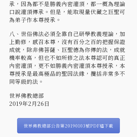
承，因為都不是勝義內密灌頂，都一概為理論
口說灌頂傳承。但是，能取現量伏藏之巨聖可
為弟子作本尊授承。
八、世俗佛法必須全靠自己研學教義理論，加
上勤修，感召本尊，沒有百分之百的把握保證
成就，除非佛菩薩、巨聖德為你傳的法，成就
機率較高，但也不如所修之法本尊認可的真正
內密灌頂，更不如勝義內密灌頂本尊授承，本
尊授承是最高極品的聖因法緣，攬括非常多不
同等級的法。
世界佛教總部
2019年2月26日
世界佛教總部公告第20190103號PDF檔下載