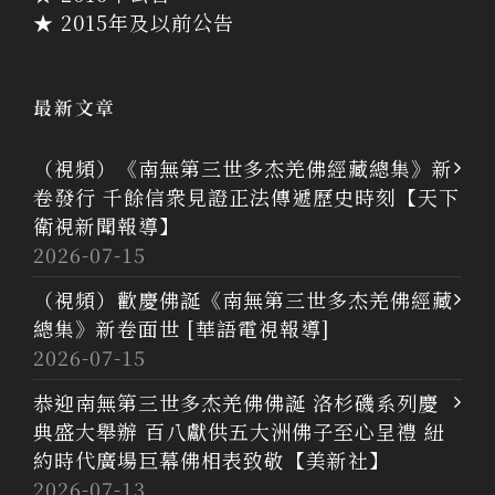
★ 2015年及以前公告
最新文章
（視頻）《南無第三世多杰羌佛經藏總集》新
卷發行 千餘信衆見證正法傳遞歷史時刻【天下
衛視新聞報導】
2026-07-15
（視頻）歡慶佛誕《南無第三世多杰羌佛經藏
總集》新卷面世 [華語電視報導]
2026-07-15
恭迎南無第三世多杰羌佛佛誕 洛杉磯系列慶
典盛大舉辦 百八獻供五大洲佛子至心呈禮 紐
約時代廣場巨幕佛相表致敬【美新社】
2026-07-13