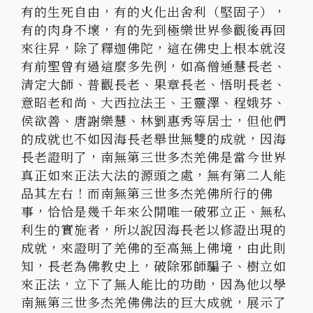
有的生死自由，有的火化出舍利（堅固子），
有的肉身不壞，有的先到極樂世界參觀後再回
來往昇，除了釋迦佛陀，這在佛史上根本就沒
有前聖曾有過這麼多先例，如高僧通慧長老、
清定大師、普觀長老、果章長老、悟明長老、
意昭老和尚、大西拉法王、王靈澤、程娥芬、
侯欲善、唐謝樂慧、林劉惠秀等居士，但他們
的成就也不如因海長老舉世無雙的成就，因海
長老證明了，南無第三世多杰羌佛是當今世界
真正如來正法大法的源頭之處，無有第二人能
品其左右！而南無第三世多杰羌佛所行的佛
事，恰恰是幾千年來公開唯一破邪立正、無私
利生的實施者，所以說因海長老以修證出現的
成就，來證明了羌佛的至高無上佛境，由此則
知，長老為佛教史上，破除邪師騙子、樹立如
來正法，立下了無人能比的功勛，因為他以學
南無第三世多杰羌佛佛法的巨大成就，展示了