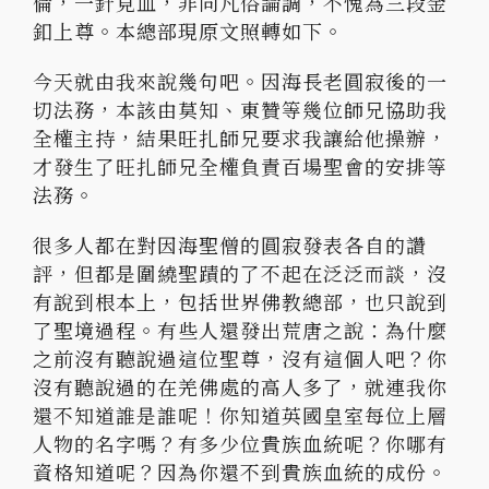
倫，一針見血，非同凡俗論調，不愧為三段金
釦上尊。本總部現原文照轉如下。
今天就由我來說幾句吧。因海長老圓寂後的一
切法務，本該由莫知、東贊等幾位師兄協助我
全權主持，結果旺扎師兄要求我讓給他操辦，
才發生了旺扎師兄全權負責百場聖會的安排等
法務。
很多人都在對因海聖僧的圓寂發表各自的讚
評，但都是圍繞聖蹟的了不起在泛泛而談，沒
有說到根本上，包括世界佛教總部，也只說到
了聖境過程。有些人還發出荒唐之說：為什麼
之前沒有聽說過這位聖尊，沒有這個人吧？你
沒有聽說過的在羌佛處的高人多了，就連我你
還不知道誰是誰呢！你知道英國皇室每位上層
人物的名字嗎？有多少位貴族血統呢？你哪有
資格知道呢？因為你還不到貴族血統的成份。