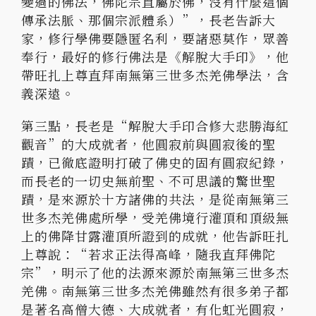
變過的佛法，佛陀宗直屬於佛，沒有什麼這個
傳承法脈、那個宗派體系）”，長老告訴大
家，修行學佛要隱匿名利，要諸惡莫作，眾善
奉行，最好的修行佛法是《解脫大手印》，他
帶旺扎上尊直拜南無第三世多杰羌佛學法，含
義深遠。
第三點，長老是“解脫大手印合修大悲勝海紅
觀音”的大成就者，他圓寂前與圓寂後的聖
蹟，已徹底證明打破了佛史的固有圓寂紀錄，
而長老的一切史無前聖、不可思議的驚世聖
蹟，是來源於十方諸佛的共法，是從南無第三
世多杰羌佛處所學，受羌佛境行灌頂和頂級無
上的佛降甘露灌頂所證到的成就，他告訴旺扎
上尊說：“若求正法得高峰，隨我直拜佛陀
宗”，明示了他的法源來源於南無第三世多杰
羌佛。南無第三世多杰羌佛雖然有很多弟子都
是著名高僧大德、大成就者，有化虹光圓寂，