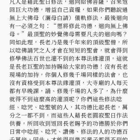
凡人是藉此聖日修法，迴向給佛菩薩，召來返
回巨大功德，增益自己資糧，如果你們聽說過
無上大佛母（灑母白請）儀軌修法，最後迴向
有一必須之句：“愿將修此功德，迴向無上佛
母。”最頂聖的妙覺佛母需要凡夫的迴向嗎？
同如此理，長老乃是幾千年來的頂級聖僧，所
以唸佛誦咒之人才會在短短的聖會，就會得到
修學佛法百世也灌不到的本尊法緣灌頂，這就
是長老巨聖的加持賜給大家的功德！沒有長老
現場的加持，你個人修幾千場同樣的法會，也
沒有資格受到本尊法緣灌頂，大寺廟的人每天
都有早晚課，誦、修幾千場的人多了，為什麼
就得不到這麼高的灌頂呢？你們這些修法唸
經、唸咒、唸聖號的人，其功德比起長老，萬
分之一都不到，而這些人藉長老圓寂聖日作法
供養，所回收到返回長老賜予的功德勝於你們
日常中唸經、唸咒、讚佛、修法的人的功德百
千萬倍，因此，才能得到幾百輩子都得不到的