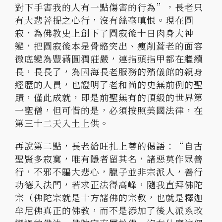
對下手害我的人有一點傷害的行為”，長老只
有大悲菩提之心行，沒有絲毫嗔恨。現在圓
寂，為佛教史上創下了圓寂後十日肉身大神
變，把圓寂後本是骨骼突出、瘦削蒼老的面容
徹底變為豐滿圓潤莊嚴，連指頭指甲都在繼續
長，長長了，為因海長老服務的殯儀館的親身
經歷的人員，也證明了老和尚的史無前例的聖
蹟，僅此成就，即是前聖無有的頂級的世界第
一聖僧，但可惜的是，必須按照美國法律，在
第三十二天入土上供。
再說第二點，長老給旺扎上尊的偈語：“自古
聖賢多寂寞，唯有隱者留其名，諸惡莫作眾善
行，不邪不騙大悲心，臘子並非宗派人，善行
功德入法門，若求正法得高峰，隨我直拜佛陀
宗（佛陀宗就是十方諸佛的宗教，也就是釋迦
牟尼佛真正的佛教，而不是添加了後人派系改