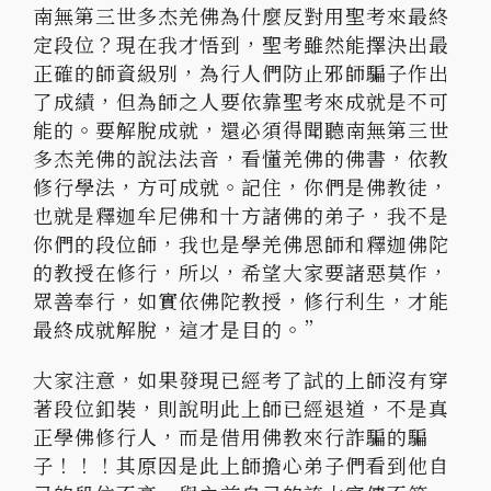
南無第三世多杰羌佛為什麼反對用聖考來最終
定段位？現在我才悟到，聖考雖然能擇決出最
正確的師資級別，為行人們防止邪師騙子作出
了成績，但為師之人要依靠聖考來成就是不可
能的。要解脫成就，還必須得聞聽南無第三世
多杰羌佛的說法法音，看懂羌佛的佛書，依教
修行學法，方可成就。記住，你們是佛教徒，
也就是釋迦牟尼佛和十方諸佛的弟子，我不是
你們的段位師，我也是學羌佛恩師和釋迦佛陀
的教授在修行，所以，希望大家要諸惡莫作，
眾善奉行，如實依佛陀教授，修行利生，才能
最終成就解脫，這才是目的。”
大家注意，如果發現已經考了試的上師沒有穿
著段位釦裝，則說明此上師已經退道，不是真
正學佛修行人，而是借用佛教來行詐騙的騙
子！！！其原因是此上師擔心弟子們看到他自