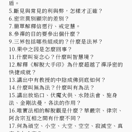
盾。
5.斷見與常見的利與弊，怎樣才正確？
6.密宗異別顯宗的差別？
7.簡單解釋信愿行、戒定慧。
8.參禪的目的要參出個什麼？
9.三界包括哪些組成的？什麼是法界？
10.果中之因是怎麼回事？
11.什麼叫妄念心？什麼叫智慧境？
12.解釋《解脫大手印》為什麼超越了禪凈密的
快捷成就？
13.講出中有教授的中陰成佛到底如何？
14.什麼叫無為法？什麼叫有為法？
15.講出放焰口、伏魔火供、水陸法會、施身
法、金剛法曼，各法的作用？
16.唯實法相的解脫觀是什麼？華嚴宗、律宗、
阿含宗互相之間有什麼不同？
17.何為頑空、小空、大空、空空、寂滅空、真