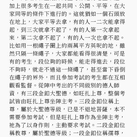
加上很多考生在一起共同、公開、平等，在大
家同等的條件下進行的。這就猶如一個石頭放
在地上，大家平等去拿，有的人一二次能拿得
起，到三次就拿不起了，有的人第一次拿起
來，第二次拿不起了，有的人一次也拿不起。
比如用一根繩子圈上約兩萬平方英呎的地，雖
然只隔一條繩子，大家都能看得很清楚，可是
有的考生，段位夠的時候，能走得進去，段位
不夠時，就走不過這一條繩了，甚至當下昏倒
在繩子的界外，而且參加考試的考生都在互相
觀看監督。從陣中考出的不同級別的德人師
資，有三段金釦大聖德，如旺扎上尊，整個考
試皆由旺扎上尊坐陣主考。三段金釦位稱上
尊，屬於大聖德等級，已是不退地菩薩，本不
需要參加考試，但是旺扎上尊作為坐陣主考，
祂為了以身作則，主動要求考試。二段金釦位
稱教尊，屬於聖德等級；一段金釦位稱孺尊，