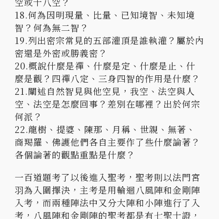
空或十八空？
18.何為因明現量、比量、已知境智、未知境
智？何為無二智？
19.列出密宗常見的五部灌頂是誰執灌？屬於內
密還是外密或勝義密？
20.概說什麼是禪、什麼是定、什麼是止、什
麼是觀？四禪八定、三身四智的作用是什麼？
21.闡述自然智見與他空見，我空、法空與人
空、法空是怎麼回事？差別在哪裡？出於何宗
何派？
22.龍樹、提婆、陳那、月稱、世親、無著、
商羯羅、佛護他們各自主要作了些什麼論著？
各個論著的觀點重點是什麼？
一百道題考了以後進入聖考，聖考則以法門宮
羽為入圍擇決，主考是用輪迴八風陣和金剛陣
入考，而兩種陣法中又分大陣和小陣進行了入
考，八風陣和金剛陣的聖考都是有七聖十證，