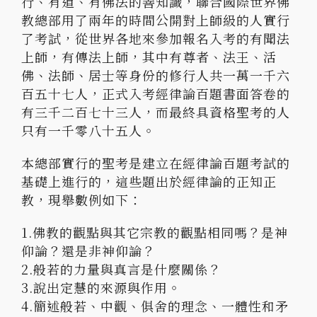
行、有道、有佛法的善知識，聯合國際世界佛
教總部用了兩年的時間公開對上師級的人實行
了考試，從世界各地來參加報名入考的有聞法
上師，有傳法上師，其中有尊者、法王、活
佛、法師、居士等身份的修行人共一萬一千六
百五十七人，正式入考經律論百題書面答卷的
有三千二百七十三人，而最終具資格聖考的人
只有一千零八十五人。
本總部實行的聖考是建立在經律論百題考試的
基礎上進行的，這些題出於經律論的正知正
教，現舉數例如下：
1.佛教的觀點與其它宗教的觀點相同嗎？是神
仰論？還是非神仰論？
2.般若的力量與真言是什麼關係？
3.說出定慧的來源與作用。
4.簡述般若、中觀、俱舍的理念、一體性和矛