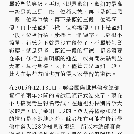
屬於聖德等級。再以下即是藍釦，藍釦的最高
一級是藍三黑二段，位稱大德，再下是藍三黑
一段，位稱宣德，再下是藍釦三段，位稱潤
德，再下是藍釦二段，位稱增德，再下是藍釦
一段，位稱行德。能掛上一個德字，已經很不
簡單，行德之下就是沒有段位了，不屬於師資
範疇。就是只考上藍釦一段的行德，都必須要
在學佛修行上有明顯的進益，或有聞法點利益
大家，具行與德，因此，儘管只是藍釦一段，
此人在某些方面也有值得大家學習的道德。
在2016年12月31日，聯合國際世界佛教總部
實行的兩年公開的考試已經正式結束了，現在
不再接受考生報名考試，在這裡要特別告訴大
家的是，除了金釦三段的上尊大菩薩級和以上
的道行是不退地之外，餘者都有可能在修行學
佛中落入128條知見而退道，所以本總部將會