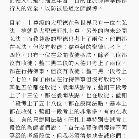
對德人們進行抽查年審，目的在於保障學佛修
行人的安全，以防被退道之師誤導。
目前，上尊級的大聖德在全世界只有一位在弘
法，祂就是大聖德旺扎上尊，另外的均未公開
弘法；而教尊級的聖德只考上了兩位，他們都
在弘法，但沒有收徒；孺尊級的聖德只考上了
四位，只有一位在公開收徒弘法，餘者三位都
沒有收徒；藍三黑二段的大德只考上了兩位，
都在行持佛事，但沒有收徒；藍三黑一段考上
了七位，除了兩位在行持佛事但沒有收徒外，
其他五位都在收徒、設聞法點等；藍釦三段考
上了十三位，都在設聞法點，也在收徒；藍釦
二段考上了五十八位，都在設聞法點，基本上
都在收徒；藍釦一段考上的非常多，有的在收
徒，有的只辦聞法點。旺扎上尊特別告誡考上
段位的為師者們說：“首先恭賀你們獲得不同
等級的考績段位，但我必須清楚地告誡你們：