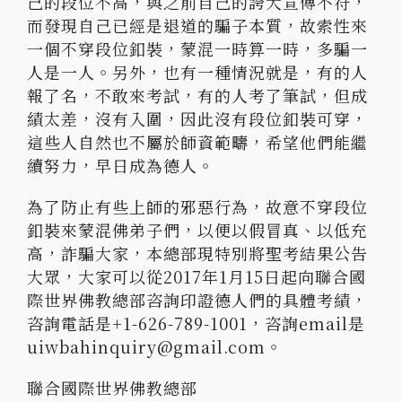
己的段位不高，與之前自己的誇大宣傳不符，
而發現自己已經是退道的騙子本質，故索性來
一個不穿段位釦裝，蒙混一時算一時，多騙一
人是一人。另外，也有一種情況就是，有的人
報了名，不敢來考試，有的人考了筆試，但成
績太差，沒有入圍，因此沒有段位釦裝可穿，
這些人自然也不屬於師資範疇，希望他們能繼
續努力，早日成為德人。
為了防止有些上師的邪惡行為，故意不穿段位
釦裝來蒙混佛弟子們，以便以假冒真、以低充
高，詐騙大家，本總部現特別將聖考結果公告
大眾，大家可以從2017年1月15日起向聯合國
際世界佛教總部咨詢印證德人們的具體考績，
咨詢電話是+1-626-789-1001，咨詢email是
uiwbahinquiry@gmail.com。
聯合國際世界佛教總部