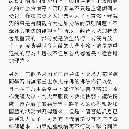
法會的相關開支費用上，如租場地、主壇師等
人的車旅食宿等，否則罪業不只是主壇師個人
受報，參加法會之人罪業可大了。當然，我說
到的只是有關觀音大悲加持法的原則問題，不
牽連其祂法的律規。”所以，觀音大悲加持法
會最重要的一部分就是放生結行，若沒有放
生，則違背觀世音菩薩的大悲本諦，這是嚴重
犯戒的行為！過後不但無善功德增長，還會增
加罪業。
另外，三個多月前就已經通知，要求大家將聽
聞學習南無第三世多杰羌佛的佛法修行以後，
自己在日常生活當中，如何變得善良慈悲、關
心愛護大家、為大眾服務、救災扶弱、護法揭
魔、反對騙子邪惡等等，將個人的心得報告和
團體的活動情況傳過來，但是，儘管這訊息已
經通知大家了，可是有些機構還沒有將這些資
料傳過來，如果這些機構再不行動，聯合國際