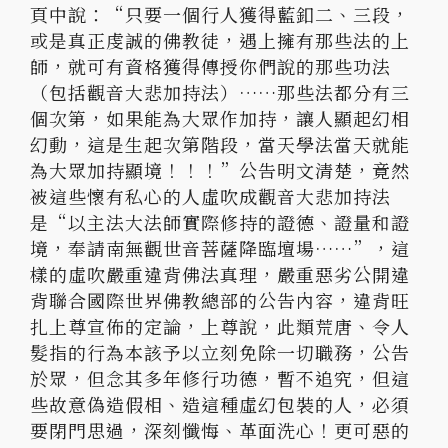
頁中說：“只要一個行人獲得藍釦二、三段，
或是真正虔誠的佛教徒，遇上擁有那些法的上
師，就可有資格獲得傳授你們說的那些功法
（包括觀音大悲加持法）……那些法都分有三
個次第，如果能為大眾作加持，讓人顯起幻相
幻動，這是生起次第階段，當天學法當天就能
為大眾加持顯境！！！”公告明文清楚，竟然
被這些懷有私心的人虛吹成觀音大悲加持法
是“以主法大法師實際修持的證德、證量和證
境，奉請南無觀世音菩薩降臨壇場……”，這
樣的虛吹嚴重違背佛法真理，嚴重惡劣公開違
背聯合國際世界佛教總部的公告內容，違背旺
扎上尊宣佈的定論，上尊說，此類荒唐、令人
髮指的行為本該予以立刻免除一切職務，公告
於眾，但念其多年修行功德，暫不追究，但這
些故意偽造假相、造這種虛幻包裝的人，必須
要閉門思過，深刻懺悔、革面洗心！更可惡的