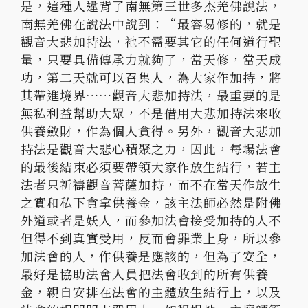
是，這種人違背了南無第三世多杰羌佛說法，
南無羌佛在說法中說到：“最容易修的，就是
觀音大悲加持法，祂不需要其它的任何道行聖
量，只要具備傳承力就夠了，當天修，當天成
功，第二天就可以召集人，為大家作加持，將
其帶進境界……觀音大悲加持法，最重要的是
無私利益幫助大眾，不是借用大悲加持法來收
供養斂財，作為個人貪得。另外，觀音大悲加
持法是觀音大悲心積聚之力，因此，每場法會
的最後結束必須要帶領大家作放生結行，若主
法者只祈禱觀音菩薩加持，而不在當天作放生
之實和私下貪拿供養金，該主法師必然是附佛
外道或者是妖人，而參加法會接受加持的人不
但得不到真實受用，反而會罪業上身，所以參
加法會的人，作供養是應該的，但為了安全，
最好是協助法會人員把法會收到的所有供養
金，親自安排在法會的主體放生結行上，以及