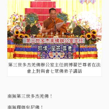
第三世多杰羌佛辦公室主任朗博翟芒尊者在法
會上對與會七眾佛弟子講話
南無第三世多杰羌佛！
南無釋迦牟尼佛！