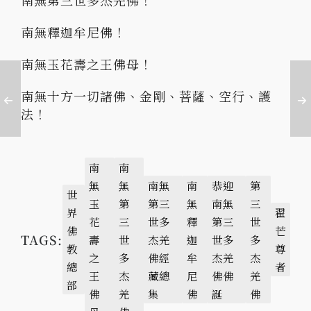
南無釋迦牟尼佛！
南無玉花壽之王佛母！
南無十方一切諸佛、金剛、菩薩、空行、護
法！
南
南
無
無
南無
南
恭迎
第
世
玉
第
第三
無
南無
三
界
翟
花
三
世多
釋
第三
世
佛
芒
TAGS:
壽
世
杰羌
迦
世多
多
教
尊
之
多
佛經
牟
杰羌
杰
總
者
王
杰
藏總
尼
佛佛
羌
部
佛
羌
集
佛
誕
佛