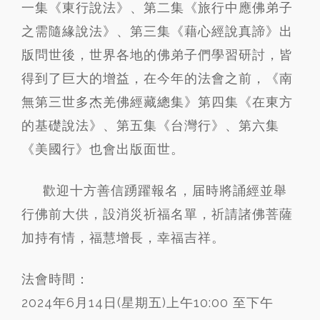
一集《東行說法》、第二集《旅行中應佛弟子
之需隨緣說法》、第三集《藉心經說真諦》出
版問世後，世界各地的佛弟子們學習研討，皆
得到了巨大的增益，在今年的法會之前，《南
無第三世多杰羌佛經藏總集》第四集《在東方
的基礎說法》、第五集《台灣行》、第六集
《美國行》也會出版面世。
歡迎十方善信踴躍報名，届時將誦經並舉
行佛前大供，設消災祈福名單，祈請諸佛菩薩
加持有情，福慧增長，幸福吉祥。
法會時間：
2024年6月14日(星期五)上午10:00 至下午