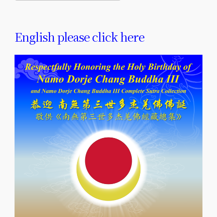
Download ICS
Google Calendar
中-2024June14
English please click here
佛
誕
大
法
會
06-
14-
2023