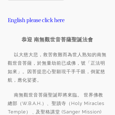
Download ICS
Google Calendar
中-2024-
English please click here
3-
17
恭
迎
恭迎 南無觀世音菩薩聖誕法會
南
無
觀
以大慈大悲，救苦救難而為世人熟知的南無
世
音
觀世音菩薩，於無量劫前已成佛，號「正法明
菩
如來」。因菩提悲心聖願現千手千眼，倒駕慈
薩
佛
航，應化娑婆。
誕
法
會
南無觀世音菩薩聖誕即將來臨。 世界佛教
總部（W.B.A.H.）、聖蹟寺（Holy Miracles
Temple）﹑及聖格講堂 (Sanger Mission)