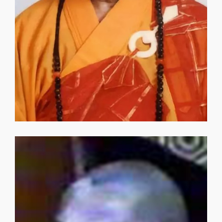
祿東贊法王
祿東贊法王