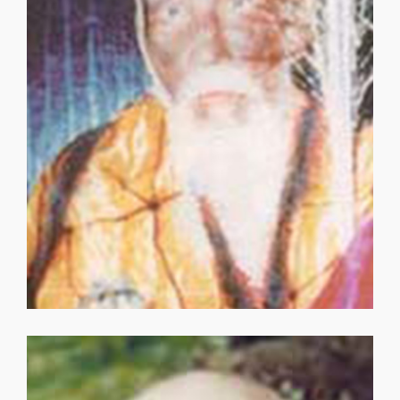
因海聖尊
因海聖尊