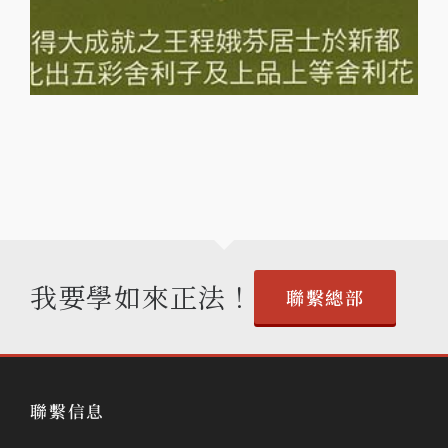
趙玉勝居士
我要學如來正法！
聯繫總部
聯繫信息