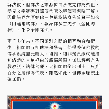
婆法教，但佛法之來源皆由多杰羌佛為始祖，
參見文字號碼對照傳承皈依境便可粗略了解。
因此法界之原始佛三尊稱為法身佛普賢王如來
（阿達爾瑪佛）、報身佛多杰羌佛（金剛總
持）、化身金剛薩埵。
兩千多年來，不同派別之間的相互融合和衍
生，祖師們互相傳法和學習，使得整個佛教的
傳承系統無比龐大、複雜，絕非幾頁紙就能描
述清楚的。這裡由於篇幅所限，無法將所有佛
教教派、諸佛菩薩、大祖師們全部刊出，只列
百分之幾作為代表，雖然如此，但傳承脈統正
確無偏。