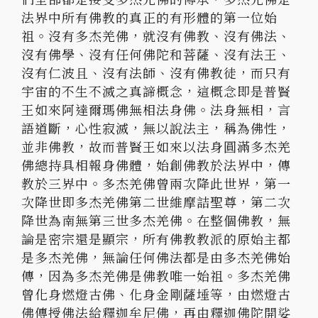
法界中所有佛教的真正的有形體的第一位始
祖。沒有多杰羌佛，就沒有佛教、沒有佛法、
沒有佛學、沒有任何佛陀和菩薩、沒有法王、
沒有仁波且、沒有法師、沒有佛教徒，而只有
宇宙的不生不滅之真諦概念，這概念即是普賢
王如來阿達爾瑪佛無相法身佛。法身無相，言
語道斷，心性寂滅，無以說法主，稱為佛性，
並非佛教，故而普賢王如來以法身圓滿多杰羌
佛總持具相報身佛體，始創佛教於法界中，傳
教於三界中。多杰羌佛曾兩次降此世界，第一
次降世即多杰羌佛第二世維摩詰聖尊，第二次
降世為南無第三世多杰羌佛。在整個佛教，無
論是密宗還是顯宗，所有佛教教派的原始主都
是多杰羌佛，無論任何佛法都是由多杰羌佛始
傳，因為多杰羌佛是佛教唯一始祖。多杰羌佛
曾化身燃燈古佛、化身金剛薩埵等，由燃燈古
佛傳授佛法給釋迦牟尼佛，再由釋迦佛陀開娑