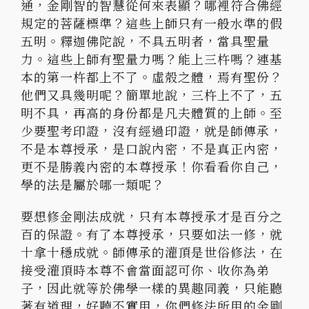
通，金剛智的智慧從何來表顯？哪裡符合佛經
規定的菩薩標準？這些上師只有一般水準的假
五明。釋迦佛陀說，不具五明者，當具聖量
力。這些上師有聖量力嗎？能上三杵嗎？連基
本的第一杵都上不了。虛殼之體，焉有聖份？
他們又具幾明呢？簡單地說，三杵上不了，五
明不具，再高的身份都是凡夫體質的上師。至
少要聖考印證，沒有經過印證，就是師傳承，
不是本尊授承，是口說內密，不是真正內密，
更不是勝義內密的本尊授承！你看看你自己，
學的法是屬於哪一類呢？
要想修金剛法成就，只有本尊授承才是百分之
百的保證。有了本尊授承，只要如法一修，就
十拿十穩成就。師傳承的灌頂是世俗修法，在
接受灌頂時本尊不會當面認可你、收你為弟
子，因此就等於佛學一樣的異趣同義，只能聽
著有道理，好聽不實用，你們修法所用的金剛