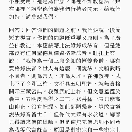
不顯受用，這是為什麼？哪裡不如教應法？錯
在哪裡？請聖德們為我們行持者開示，給我們
加持，請慈悲我們。
回答：回答你們的問題之前，我們要說一段簡
短的導言。你們的問題既重要又原則。為了廣
益佛教徒，本應該藉此法緣錄成法音，但是總
部沒有任何聖德具備資格錄法音。旺扎上尊
說：“我作為一個三段金釦的慚愧修僧，哪有
資格錄法音？世人有這麼一個說法，文韜武略
不具者，則為常人，非為人才。在佛教裡，武
上不了金剛三杵，文不具五明聖智，就無資格
開示三藏密典。我雖武能上杵，但文慧羞澀於
囊中，五明皮毛得之二三，送菩薩一表只能高
山仰止，沒有把握。如此鄙陋殘身，豈敢言道
說法錄音留世？”但你代大眾有求於道，總部
只得請求佛陀恩師。但是南無羌佛恩師不同意
為我等代言錄音，原因是對密宗和一些密宗上