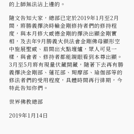
的上師無法沾上邊的。
隨文告知大家，總部已定於2019年1月至2月
間，將勝義擇決時輪金剛修持者們的修持程
度，與本月修大威德金剛的擇決出顯金剛實
相，及去年9月勝義火供法會金剛佛母顯形空
中施展聖威、眉間出火點壇爐，眾人可見一
樣，與會者、修持者都能親眼看到本尊出顯。
3月至5月將有現量伏藏開藏，隨著下去再有勝
義擇決金剛部、蓮花部、羯摩部、瑜伽部等的
修法者們的受用程度，具體時間再行排期，今
特此告知你們。
世界佛教總部
2019年1月14日