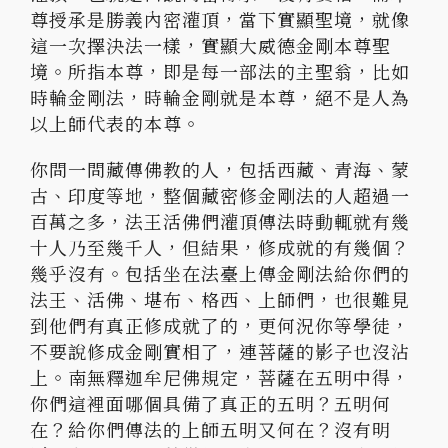
尊授承是勝義內密灌頂，當下實顯聖境，就像
這一次擇決法一樣，實顯大威德金剛本尊聖
境。所指本尊，即是每一部法的主聖翁，比如
時輪金剛法，時輪金剛就是本尊，絕不是人為
以上師代表的本尊。
你問一問藏傳佛教的人，包括西藏、青海、蒙
古、印度等地，整個藏密修金剛法的人超過一
百萬之多，法王活佛們灌頂傳法時動輒就有幾
十人乃至幾千人，但結果，修成就的有幾個？
幾乎沒有。包括坐在法臺上傳金剛法給你們的
法王、活佛、堪布、格西、上師們，也很難見
到他們有真正修成就了的，更何況你等學徒，
不要說修成金剛實相了，連菩薩的影子也沒沾
上。南無釋迦牟尼佛規定，菩薩在五明中得，
你們這裡面哪個具備了真正的五明？五明何
在？給你們傳法的上師五明又何在？沒有明