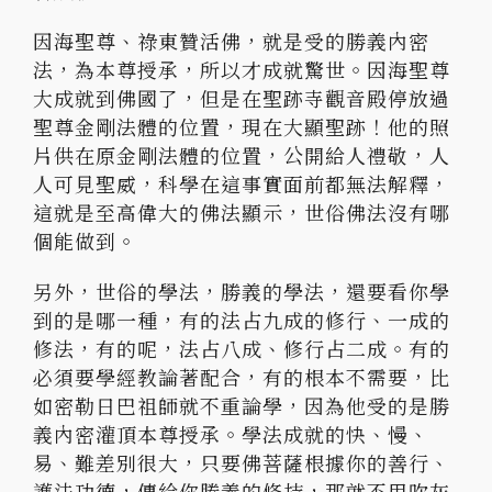
因海聖尊、祿東贊活佛，就是受的勝義內密
法，為本尊授承，所以才成就驚世。因海聖尊
大成就到佛國了，但是在聖跡寺觀音殿停放過
聖尊金剛法體的位置，現在大顯聖跡！他的照
片供在原金剛法體的位置，公開給人禮敬，人
人可見聖威，科學在這事實面前都無法解釋，
這就是至高偉大的佛法顯示，世俗佛法沒有哪
個能做到。
另外，世俗的學法，勝義的學法，還要看你學
到的是哪一種，有的法占九成的修行、一成的
修法，有的呢，法占八成、修行占二成。有的
必須要學經教論著配合，有的根本不需要，比
如密勒日巴祖師就不重論學，因為他受的是勝
義內密灌頂本尊授承。學法成就的快、慢、
易、難差別很大，只要佛菩薩根據你的善行、
護法功德，傳給你勝義的修持，那就不用吹灰