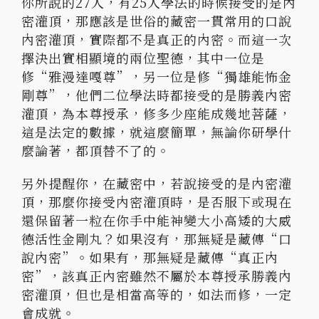
你所說的27人，有25人學法的時候接受的是內
密灌頂，那應該是世俗的藏密一貫常用的口說
內密灌頂，實際都不是真正的內密。而這一次
擇決出實相顯境的兩位聖德，其中一位是
修“雅漫達嘎尊”，另一位是修“獨雄能怖金
剛尊”，他們二位學法時都接受的是勝義內密
灌頂，為本尊授承，修多少座能成幾地菩薩，
這是法定的數據，就這麼簡單，無論你研學什
麼論著，都頂替不了的。
另外提醒你，在藏密中，若說接受的是內密灌
頂，那麼你接受內密灌頂時，是否服下或現在
還保留著一粒在你手中能神變大小高矮的大威
德活性金剛丸？如果沒有，那無疑是藏傳“口
說內密”。如果有，那無疑是藏傳“真正內
密”，該真正內密雖然不屬於本尊授承勝義內
密灌頂，但也是相當高等的，如法而修，一定
會成就。