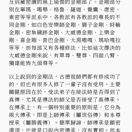
及到藏密續的無上瑜伽的金剛部了。金剛部分
別在寧瑪、噶舉、格魯、薩迦、覺囊、唐密、
東密等等派系中，各教派有各教派的專長的不
同金剛，如白色安樂師金剛、獅子金剛、時輪
金剛、密集穢跡金剛、大威德金剛、上樂金
剛、喜金剛、普巴金剛、大黑嚕嘎、瑪哈嘎拉
等等，而每部又有各種修法，比如這次擇決的
大威德金剛來說，有單尊、雙尊、四面八臂、
獨雄能怖九頭尊等。
以上說到的金剛法，古德祖師們都有修成功了
的，但也有很多人修了一輩子沒有受用。主要
關鍵原因在於，受法弟子在接法時是否得到了
真傳，尤其是傳法的師父是否接受了真傳承。
在傳承上，有一個特別重要的原則是，它分為
兩大傳承，即是上師傳承（屬世俗傳）和本尊
授承（屬勝義傳）。簡單歸諦，師傳承是顯密
灌頂，也就是口說內密傳承，沒有實相。而本