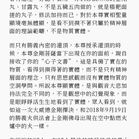
丸、甘露丸，不是五穢五肉做的，就是糌粑面
搓的丸子，修法加持而已，對於本尊實相聖量
顯境毫無體顯，是看不到摸不著只屬於精神層
面的理論範疇，不是物質實體。
而只有勝義內密的灌頂，本尊授承灌頂的時
候，本尊金剛菩薩當下出現在你的面前，親自
接收了你的“心子文書”，這是具備了實在的
物質、看得到摸得著的實體，而不是只有精神
層面的理念、只有思想感觀而沒有實體物質的
空洞學問。所說本尊顯實體，是與觀音大悲加
持法完全不同的，不是觀想中的幻覺現象，而
是眼睜睜活生生地看到了實體，眾人看到，就
如這一次大威德金剛擇決，和2018年9月19日
的勝義火供法會上金剛佛母出現在空中點燃火
爐中的火一樣。