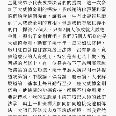
金剛乘弟子代表被擇決者們的提問：這一次參
加了大威德金剛的擇決，我感謝諸佛菩薩和聖
德們給我這個機會，讓我這一生有此福報見識
到了大威德金剛的實相。但是我們怎麼也弄不
明白，擇決27個人，只有2個人修成就大威德
金剛，顯出了金剛實相。我們25個人都修的是
大威德金剛，勤奮了幾十年，每天如法修持，
服用紅白菩提甘露丸接上法緣，沒有斷過，竟
然這麼少的人有受用，特別是有七八十歲、近
百歲的老修士，有一位長德布下了為利廣眾說
教演論的弘法功德，幾十年為人講說開示菩提
道次第論、中觀論、俱舍論、般若論、大乘解
脫道論，基本上每日勤行至少一座大威德金剛
儀軌，他這樣的功德修持，都顯不出金剛境。
要說傳承，我的法脈是正統宗喀巴大師的藏密
法承，與上一世班禪大師同師同壇接受灌頂傳
法，大師已經修成肉身不壞成就境，而我竟然