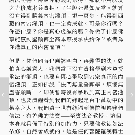
之力修成本尊實相，了生脫死易如反掌。就算
沒有得到勝義內密灌頂，退一萬步，能得到西
藏的內密灌頂，也一定會成就。可是你行嗎？
你憑什麼？你是真心虔誠的嗎？你做了什麼佛
事能感動聖顏傳至高本尊授承法給你？或者為
你灌真正的內密灌頂？
但是，你們同時也應該明白，再難得的法，就
怕真心誠意人，我們當下沒有資格學到本尊授
承法的灌頂，也要有恆心爭取到密宗真正的內
密灌頂，正如佛說“法門無量誓願學，煩惱無
盡誓願斷”。即便暫時沒有爭取到真正內密灌
頂，也要清醒看到我們的緣起是百千萬劫中的
萬幸之人，我們這一世有緣遇到佛陀親傳我們
佛法，有羌佛的法寶——至寶法音教授，這個
本身就具備了特別的加持力，只要佛教徒如法
依修，自然會成就的，這是任何菩薩羅漢轉世