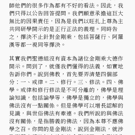
師他們的很多作為都有不好的看法。因此，我
們只得以公告回答提問。我們願意承擔這巨大
無比的因果責任，因為是我們以旺扎上尊為主
共同研學開示的是正行正法的義理。同時告
之，擇決不止針對金剛乘，包括菩薩行、阿羅
漢等都一視同等擇決。
其實我們聖德組沒有資本為諸位金剛乘大德作
開示。問到了，就僅我們懂得的法義，如實地
告訴你們。說到佛教，首先要弄清楚四個部
分：一、戒律。二、修行。三、修法。四、佛
學。戒律和修行修法是不可分離的，佛學是理
論知識，包括論學等，佛學是獨立的，佛學與
佛法沒有一點關係。但是佛學可以增長認解的
見識，與世俗佛法有牽連。我們所說的與佛法
沒有關係，是指勝義的佛法，因為本尊不應佛
學之召。你問的是金剛法，說到金剛法，就涉