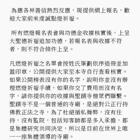
為應各界善信熱烈反應，現提供網上報名，歡
迎大家前來虔誠點燈祈福。
所有燃燈報名表會與功德金收據核實後，上呈
大聖德祈福追加功德，若報名表與收據不符
者，則不符合條件上呈。
凡燃燈祈福之名單會按姓氏筆劃依序造冊並加
蓋印章，公開提供大家至本寺自行查看核實。
如果公開榜表沒有你的名字，說明你並沒有辦
理燃燈祈福手續，如果你交了費用而沒有名
字，請你提供你的收據與聖蹟寺僧眾們聯繫。
聖蹟寺不是一個普通的寺廟，是絕對公正行持
佛教正法之寺，為了杜絕循私舞弊，沒有住
持，沒有監院，包括知客師都是多人承擔，都
是集體研究共同決定，所以是目前在世界上唯
一一座集體領導的寺廟。