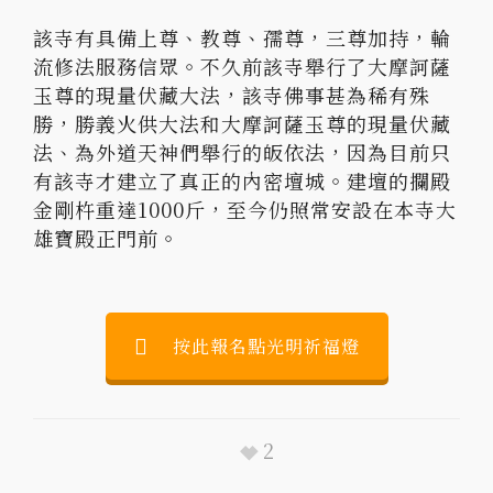
該寺有具備上尊、教尊、孺尊，三尊加持，輪
流修法服務信眾。不久前該寺舉行了大摩訶薩
玉尊的現量伏藏大法，該寺佛事甚為稀有殊
勝，勝義火供大法和大摩訶薩玉尊的現量伏藏
法、為外道天神們舉行的皈依法，因為目前只
有該寺才建立了真正的內密壇城。建壇的攔殿
金剛杵重達1000斤，至今仍照常安設在本寺大
雄寶殿正門前。
按此報名點光明祈福燈
2