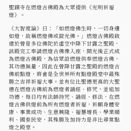
聖蹟寺在燃燈古佛殿為大眾提供《光明祈福
燈》。
《大智度論》曰：「如燃燈佛生時，一切身邊
如燈，故稱燃燈佛或錠光佛。」燃燈古佛殿啟
建於曾是多位佛陀於虛空中降下甘露之聖殿，
該殿完工奉請燃燈古佛像入座，開光後正式成
為燃燈古佛殿，為信眾設燃燈供奉燃燈古佛，
其功德無量，因此在曾降甘露之聖殿的燃燈古
佛前點燈，將會是全世界所有點燈殿堂中最殊
勝之吉祥祈福大事。並有位比聖德更高的大聖
德在燃燈古佛前為燃燈者誦經、修咒，並追加
功德，每日均有法師持咒、誦經、修法，在燃
燈古佛供燈前為所有燃燈者祈福，祈願身體安
康、事業成功、生意興隆、福慧增長、學業順
利、國泰民安，其殊勝及加持力是非比尋常點
燈之殿堂。