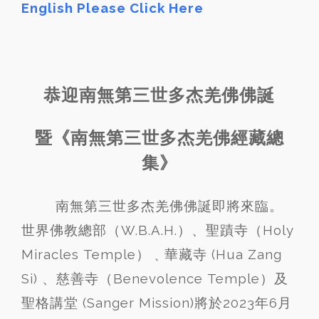
English Please Click Here
中-2023June30
恭迎南無第三世多杰羌佛佛誕
佛
誕
大
暨《南無第三世多杰羌佛經藏總
法
集》
會
06-
30-
2023
南無第三世多杰羌佛佛誕即將來臨。
世界佛教總部（W.B.A.H.）、聖蹟寺（Holy
Miracles Temple）﹑華藏寺 (Hua Zang
Si) 、慈善寺（Benevolence Temple）及
聖格講堂 (Sanger Mission)將於2023年6月