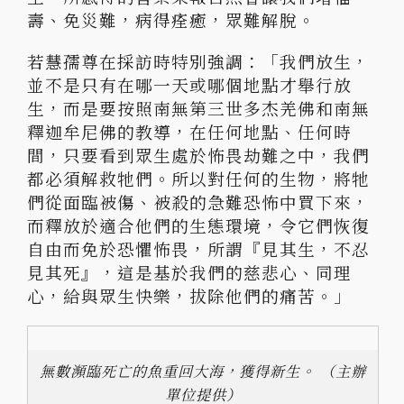
壽、免災難，病得痊癒，眾難解脫。
若慧孺尊在採訪時特別強調：「我們放生，
並不是只有在哪一天或哪個地點才舉行放
生，而是要按照南無第三世多杰羌佛和南無
釋迦牟尼佛的教導，在任何地點、任何時
間，只要看到眾生處於怖畏劫難之中，我們
都必須解救牠們。所以對任何的生物，將牠
們從面臨被傷、被殺的急難恐怖中買下來，
而釋放於適合他們的生態環境，令它們恢復
自由而免於恐懼怖畏，所謂『見其生，不忍
見其死』，這是基於我們的慈悲心、同理
心，給與眾生快樂，拔除他們的痛苦。」
無數瀕臨死亡的魚重回大海，獲得新生。 （主辦
單位提供）