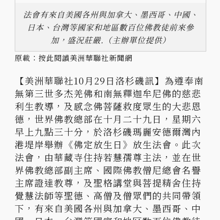
法會有來自美國各州與加拿大、墨西哥、中國、
日本、台灣等國家和地區數百位佛教徒前來參
加，盛況莊嚴.（主辦單位提供）
原載：
按此閱讀美洲華聯社新聞網
【美洲華聯社10月29日洛杉磯訊】為遵奉南
無第三世多杰羌佛和南無釋迦牟尼佛的慈悲
利生教導，及感念佛菩薩救度眾生的大悲恩
德，世界佛教總部在十月二十九日，星期六
早上九點三十分，於洛杉磯瑪麗安德爾灣內
港堤岸舉辦《佛定放生日》放生法會。此次
法會，由華藏寺住持若慧孺尊主法，並在世
界佛教總部副主席、國際佛教僧尼總會名譽
主席證達教尊，及聖格講堂與菩提精舍住持
覺慧法師等聖德、高僧及僧眾們的共同帶領
下，有來自美國各州與加拿大、墨西哥、中