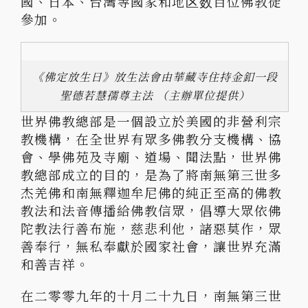
國、日本、台灣等國家和地区数百位佛教徒
參加。
《佛定放生日》放生法會由華藏寺住持金釦一段
聖德若慧孺尊主法 （主辦單位提供）
世界佛教總部是一個設立於美國的非營利宗
教機構，在全世界有眾多佛教分支機構、協
會、學佛苑及寺廟、道場、聞法點，世界佛
教總部成立的目的，是為了將南無第三世多
杰羌佛和南無釋迦牟尼佛的純正至高的佛教
教法和法音傳播給佛教信眾，倡導大眾依佛
陀教法行善布施，慈悲利他，諸惡莫作，眾
善奉行，無私奉獻於國家社會，讓世界充滿
和善吉祥。
在二零零九年的十月二十九日，南無第三世