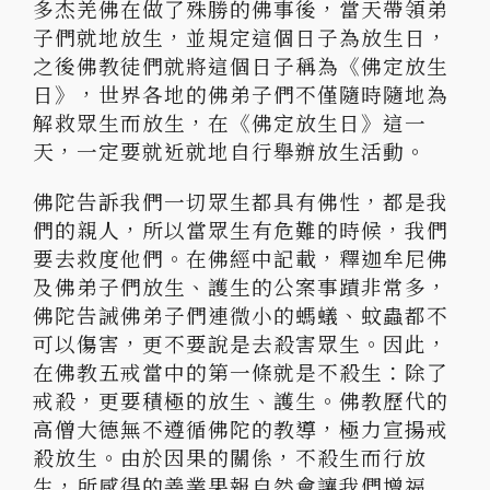
多杰羌佛在做了殊勝的佛事後，當天帶領弟
子們就地放生，並規定這個日子為放生日，
之後佛教徒們就將這個日子稱為《佛定放生
日》，世界各地的佛弟子們不僅隨時隨地為
解救眾生而放生，在《佛定放生日》這一
天，一定要就近就地自行舉辦放生活動。
佛陀告訴我們一切眾生都具有佛性，都是我
們的親人，所以當眾生有危難的時候，我們
要去救度他們。在佛經中記載，釋迦牟尼佛
及佛弟子們放生、護生的公案事蹟非常多，
佛陀告誡佛弟子們連微小的螞蟻、蚊蟲都不
可以傷害，更不要說是去殺害眾生。因此，
在佛教五戒當中的第一條就是不殺生：除了
戒殺，更要積極的放生、護生。佛教歷代的
高僧大德無不遵循佛陀的教導，極力宣揚戒
殺放生。由於因果的關係，不殺生而行放
生，所感得的善業果報自然會讓我們增福