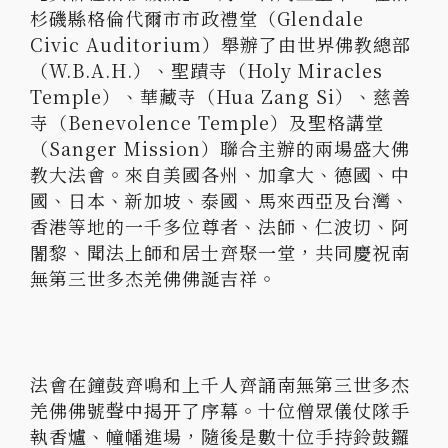
杉磯縣格倫代爾市市政禮堂（Glendale
Civic Auditorium）舉辦了由世界佛教總部
（W.B.A.H.）、聖蹟寺（Holy Miracles
Temple）、華藏寺（Hua Zang Si）、慈善
寺（Benevolence Temple）及聖格講堂
（Sanger Mission）聯合主辦的兩場盛大佛
教大法會。來自美國各州、加拿大、德國、中
國、日本、新加坡、泰國、馬來西亞及台灣、
香港等地的一千多位尊者、法師、仁波切、阿
闍黎、聞法上師和居士齊聚一堂，共同慶祝南
無第三世多杰羌佛佛誕吉祥。
法會在鐘鼓齊鳴和上千人齊誦南無第三世多杰
羌佛佛號聲中揭开了序幕。十位僧眾儀仗隊手
執香爐、幢幡進場，隨後是數十位手持鈴鼓鑼