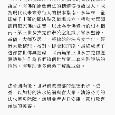
語言，將佛陀原始佛法的精髓傳授給世人，成
為現代及未來修行人的根本指南。多年來，全
球成千上萬的聞法點及道場成立，帶動大眾聞
聽南無羌佛的法音，以此為學佛修行的根本指
南。第三世多杰羌佛辦公室組織了眾多聖德、
高僧、大德及居士，將佛陀的法音文字化，經
過大量整理、校對、排版和印刷，最終成就了
這部當世佛典經藏，《南無第三世多杰羌佛經
藏總集》作為我們這個世界第二套佛陀說法的
匯集，將幫助更多佛弟子解脫成就。
法會圓滿後，世界佛教總部的聖德們步下法
臺，以加持的法水施灑與會大眾，清涼芬芳的
法水消災除障，讓與會者吉祥安康，露出歡喜
滿足的笑容。