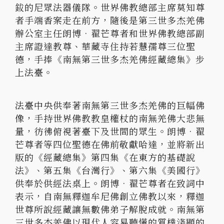
鈸的尼眾法器儀隊。世界佛教總部主席莫知尊
者手端香案走在前方，隨後是第三世多杰羌佛
辦公室主任朗博•翟芒尊者和世界佛教總部副
主席證達教尊、華藏寺住持若慧孺尊三位聖
德，手捧《南無第三世多杰羌佛經藏總集》步
上法臺。
法臺中央供奉著南無第三世多杰羌佛的巨幅佛
像，手持世界佛教教皇權杖的南無羌佛大悲無
量，彷彿俯視著臺下及世間的眾生。朗博•翟
芒尊者等四位聖德在佛前敬獻哈達，並將新出
版的《經藏總集》第四集《在東方的基礎說
法》、第五集《台灣行》、第六集《美國行》
供奉於供經法桌上。朗博•翟芒尊者在致詞中
表示，自南無釋迦牟尼佛創立佛教以來，釋迦
世尊所說經藏讓無數佛弟子解脫成就。南無第
三世多杰羌佛以現代人容易聽懂的質樸淺顯的