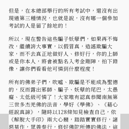
但是，在本總部舉行的所有考試中，還沒有出
現過第三種情況，也就是說，沒有哪一個參加
考試的人是留了餘地的！
所以，現在警告這些騙子妖孽們，如果再不悔
改，繼續誇大事實，以假冒真，造謠欺騙大
家，而不去真正地做好人、修好行，你的上師
或是你本人，將會被點名入考金剛陣，拍下錄
像，讓你們看看他可憐到什麼程度！
所有的佛弟子們，吹噓、欺騙是不能成為聖德
的，反而露出邪師、騙子、妖孽的尾巴，太愚
癡、太低級可憐了！大家唯有認真恭聞南無第
三世多杰羌佛的法音，學好《學佛》、《藉心
經說真諦》，隨時以128條知見檢查自己，依
《解脫大手印》兩大心髓，踏踏實實修行，諸
惡莫作，眾善奉行，修好佛陀所傳的佛法，這