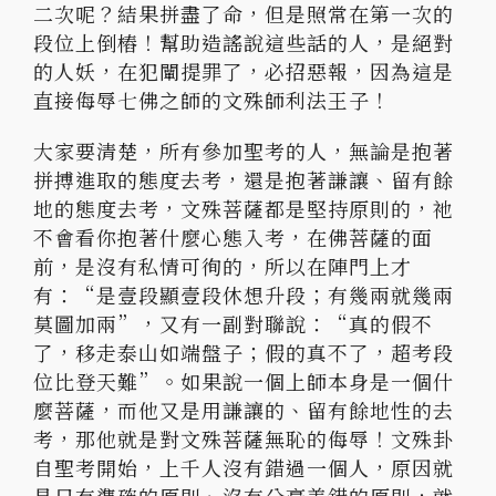
二次呢？結果拼盡了命，但是照常在第一次的
段位上倒樁！幫助造謠說這些話的人，是絕對
的人妖，在犯闡提罪了，必招惡報，因為這是
直接侮辱七佛之師的文殊師利法王子！
大家要清楚，所有參加聖考的人，無論是抱著
拼搏進取的態度去考，還是抱著謙讓、留有餘
地的態度去考，文殊菩薩都是堅持原則的，祂
不會看你抱著什麼心態入考，在佛菩薩的面
前，是沒有私情可徇的，所以在陣門上才
有：“是壹段顯壹段休想升段；有幾兩就幾兩
莫圖加兩”，又有一副對聯說：“真的假不
了，移走泰山如端盤子；假的真不了，超考段
位比登天難”。如果說一個上師本身是一個什
麼菩薩，而他又是用謙讓的、留有餘地性的去
考，那他就是對文殊菩薩無恥的侮辱！文殊卦
自聖考開始，上千人沒有錯過一個人，原因就