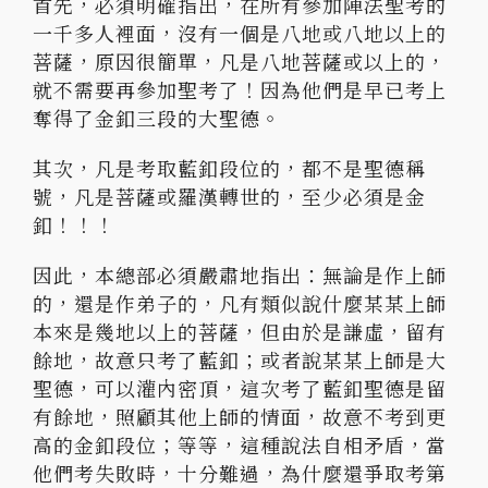
首先，必須明確指出，在所有參加陣法聖考的
一千多人裡面，沒有一個是八地或八地以上的
菩薩，原因很簡單，凡是八地菩薩或以上的，
就不需要再參加聖考了！因為他們是早已考上
奪得了金釦三段的大聖德。
其次，凡是考取藍釦段位的，都不是聖德稱
號，凡是菩薩或羅漢轉世的，至少必須是金
釦！！！
因此，本總部必須嚴肅地指出：無論是作上師
的，還是作弟子的，凡有類似說什麼某某上師
本來是幾地以上的菩薩，但由於是謙虛，留有
餘地，故意只考了藍釦；或者說某某上師是大
聖德，可以灌內密頂，這次考了藍釦聖德是留
有餘地，照顧其他上師的情面，故意不考到更
高的金釦段位；等等，這種說法自相矛盾，當
他們考失敗時，十分難過，為什麼還爭取考第