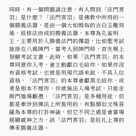
同時，有一個問題請注意，有人問到「法門宮
羽」是什麼？「法門宮羽」是佛教中所用的一
個勝義法器，是由一個大如姆指的古白玉雕刻
後，經修法而成的勝義法器，本尊為孔雀明
王，主要用於入勝義法門的擇證，比如聖考試
旋掛在八風陣門，當考人到陣門時，首先報上
發願考試文書，此時，如果「法門宮羽」的本
尊同意你入考，會主動獻白毛給你，如果你沒
有資格考試，也就是用現代語來說，不具入位
資格，「法門宮羽」的本尊會獻黑毛給你，或
者是根本不理你，你就無法入場考試，只能走
側門進場觀禮，「法門宮羽」是多種用途，但
都是牽涉到佛法上所施用的，有點類似文殊菩
薩為本尊的打卦神諭，但它不同之處是會當場
展顯威神之力，該「法門宮羽」是旺扎上尊的
傳承勝義法器。