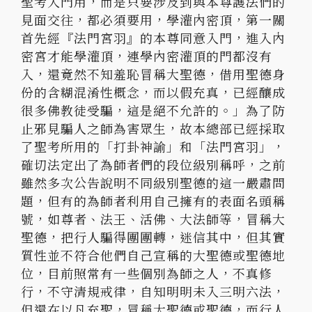
聖考入門用，而是只要涉及到與本尊護法們的
見面交往，都必須要用，學灌內密頂，第一關
首先經『法門宮羽』的本尊同意入門，進入內
密宮才能學灌頂，連學內密灌頂的門都沒有
入，還竟然不知羞恥冒稱大聖德，借用聖德身
份的含糊混淆性概念，而以假充真，已經釀成
很多佛教徒受騙，這是絕不允許的。」為了防
止邪見騙人之師為害眾生，故本總部已經採取
了聖考所用的「打卦神諭」和「法門宮羽」，
確切法定出了為師者們的段位級別稱呼，之前
雖然多次公告說明不同級別聖德的這一嚴肅問
題，但有的為師者利用自己擁有的表面名頭稱
號，如尊者、法王、活佛、大法師等，冒稱大
聖德，把行人騙得團團轉，迷信其中，但其實
質性並不符合他們自己宣稱的大聖德或聖德地
位，目前照常有一些個別為師之人，不真修
行，不守清規戒律，自知明明未入三明六法，
但還在以凡充聖，冒稱大聖德或聖德，而行人