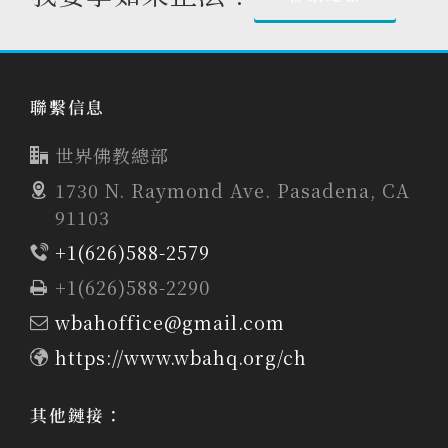
聯繫信息
世界佛教總部
1730 N. Raymond Ave. Pasadena, CA
91103
+1(626)588-2579
+1(626)588-2290
wbahoffice@gmail.com
https://www.wbahq.org/ch
其他鏈接：