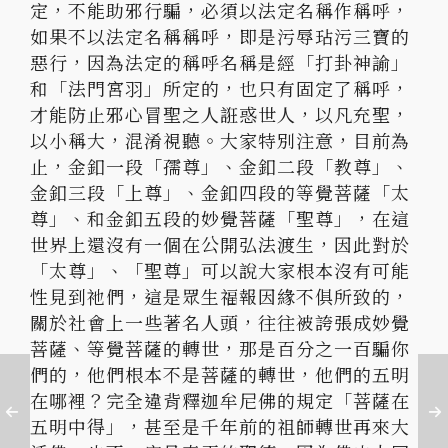
定，不能助邪行騙，必須以法定名稱作稱呼，
如果不以法定名稱稱呼，即是污辱玷污三寶的
惡行，因為法定的稱呼名稱是經「打卦神諭」
和「法門宮羽」所定的，也只有固定了稱呼，
才能防止邪心冒聖之人誑惑世人，以凡充聖，
以小稱大，混淆視聽。大家特別注意，目前為
止，金釦一段「孺尊」、金釦二段「教尊」、
金釦三段「上尊」、金釦四段的等覺菩薩「太
尊」、和金釦五段的妙覺菩薩「聖尊」，在這
世界上還沒有一個在公開弘法渡生，因此對於
「太尊」、「聖尊」可以說大家根本沒有可能
性見到祂們，這是眾生福報因緣不俱所致的，
關於社會上一些著名人頭，往往被誇張成妙覺
菩薩、等覺菩薩的轉世，那是百分之一百騙你
們的，他們根本不是菩薩的轉世，他們的五明
在哪裡？完全違背釋迦牟尼佛的規定「菩薩在
五明中得」，甚至是千年前的祖師轉世再來大