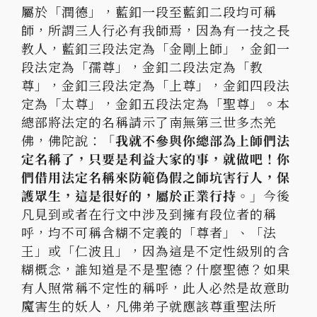
屬於「潤德」，藍釦一段至藍釦二段均可稱
師，所謂三人行必有我師焉，因為有一技之長
教人，藍釦三段法定為「金剛上師」，金釦一
段法定為「孺尊」，金釦二段法定為「教
尊」，金釦三段法定為「上尊」，金釦四段法
定為「太尊」，金釦五段法定為「聖尊」。本
總部將法定的名稱請示了南無第三世多杰羌
佛，佛陀說：
「我就不參與你總部為上師們法
定名稱了，只要是利益大家的事，就做吧！你
們借用法定名稱來防範偽假之師坑害行人，保
護眾生，這是很好的，屬於正業行持。」
今後
凡見到或者在行文中涉及到擁有段位者的稱
呼，均不可稱含糊不定義的「尊者」、「法
王」或「仁波且」，因為這是不定性級別的含
糊概念，誰知道是不是聖德？什麼聖德？如果
有人照常稱不定性的稱呼，此人必然是故意助
魔害生的妖人，凡佛弟子就應該尊重聖法所