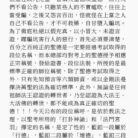
們不看公告，只聽某些人的不實噓吹，往往上
當受騙，之後又怨言百出，怪就怪在上當之人
自己不看公告，才不可救藥，自甘墮入騙坑。
為了徹底杜絕以假充真，以小冒大，未證言
證，矇騙坑害行人的惡行，首先必須要清楚，
百分之百純正的聖德是一定要經過考試取得的
段位名稱，而本總部均對考上的聖德授予相應
正宗稱號，發給證書、段位法裝，所授的是最
標準正確的師位稱號，除了聖德考試取得之
外，只有先知預言等六類師資，或以金剛法曼
擇決萬聖的法為確切標準，此外，無論是任何
祖師法王認證的轉世者，乃至認證為大法王、
大活佛的轉世，都不能成為真正確切的聖
德！！！今天公布的段位稱呼，是依於教法之
理，以聖考所用的「打卦神諭」和「法門宮
羽」擇定的名稱，是定了性的，藍釦一段屬於
「行德」，藍釦二段屬於「增德」，藍釦三段