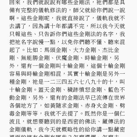
回來，
我們就說說有哪些金剛法，祂們都是具
備有完整的儀軌修法的，
師父就給你們說一說
啊。這些金剛呢，我就直接說了，
儀軌我就不
去講了，因為講十年都講不完，所以我今天就
只報這些、
只告訴你們這些金剛法的名字，我
把祂名字說慢一點，
以免你們聽不懂、聽來混
起了。比如：馬頭金剛、大力金剛、
杰比金
剛、無能勝金剛、伏魔金剛、時輪金剛，另
外，
還有一個金剛叫十輪金剛，這個十輪金剛
容易與時輪金剛相混，
其實十輪金剛是另外一
種金剛，祂是一二三四五六七八九十的十，
叫
十輪金剛。蓋天金剛、穢跡憤怒金剛、藍色不
動金剛，另外，
還有的金剛法早已流傳在世界
各個地方了，如黃隨求金剛、
赤身火金剛、劈
毒金剛等等，我就不去提了。既然你是一個仁
波且，
就想要聽到的是西密的佛法、藏傳法的
金剛儀軌，
我今天就概略性的給你講一點藏密