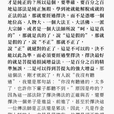
才是純正的？
所以這個，要準確、要百分之百
地這部法是純正無瑕、
學到祂就能解脫成就的
正法的話，那就要經過擇決，
而不是憑哪一個
地位高、人物大、一個大法王、大活佛、
一派
大宗師、或者是一個大法師所說“呵，這是真
的”，
那就是真的了，說“這是假的”，那就
是假的了，說“不正”
那就不正了，
說“正”就絕對的正了。這是不可以的，
決不
能以此為準，而必須要經過聖擇決，
擇決最好
的就是菩提道損減增益法。一是百分之百的精
準無誤，
二是可以得到菩提丸的強大增益。
那
這個法，剛才就說了，有人說“
我沒有聽
過”，我還是那句話：“你沒有聽過的，太多
了，
也許你下輩子都聽不到。”原因是咋的？
因為這一部法除了擇決佛法的正確與否，還要
擇決一個弟子是進益、
前進了，甚至於擇決這
一位傳法師是正法還是邪法，因此，
凡是作金