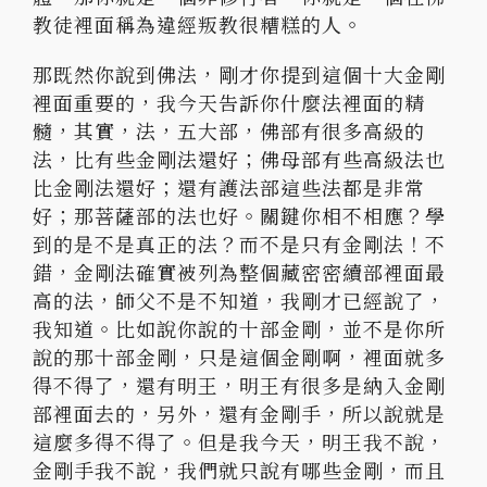
教徒裡面稱為違經叛教很糟糕的人。
那既然你說到佛法，剛才你提到這個十大金剛
裡面重要的，
我今天告訴你什麼法裡面的精
髓，其實，法，五大部，
佛部有很多高級的
法，比有些金剛法還好；
佛母部有些高級法也
比金剛法還好；還有護法部這些法都是非常
好；
那菩薩部的法也好。關鍵你相不相應？學
到的是不是真正的法？
而不是只有金剛法！不
錯，
金剛法確實被列為整個藏密密續部裡面最
高的法，師父不是不知道，
我剛才已經說了，
我知道。比如說你說的十部金剛，
並不是你所
說的那十部金剛，只是這個金剛啊，裡面就多
得不得了，
還有明王，明王有很多是納入金剛
部裡面去的，另外，還有金剛手，
所以說就是
這麼多得不得了。但是我今天，明王我不說，
金剛手我不說，我們就只說有哪些金剛，
而且