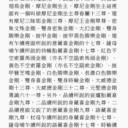
翅鳥金剛、摩尼金剛坐主，
摩尼金剛坐主這裡
面有一個叫做摩尼金剛坐主尊眷屬十三尊，
還
有摩尼三昧耶金剛三尊、摩尼王金剛單尊、密
集文殊金剛、
雙身密集金剛、大幻金剛、雙身
勝樂金剛、披甲金剛、
披甲黑色勝樂金剛，還
有乍續裡面所說的意藏喜金剛的十七尊、
薩母
哺乍續所說的持幟胎藏喜金剛十七尊、紅色不
空索羅馬頭金剛（
亦名不空羂索馬頭金剛）、
黃色不空索羅金剛（亦名不空羂索金剛）
、披
甲簪芝嘎金剛、白色勝樂金剛、長壽白色勝樂
金剛、
雙身喜金剛、雙身時輪金剛、大威德金
剛十三尊、
大威德金剛三十二尊、元聖德金剛
勇識六十一尊。另外，
品續所說的瓷爐胎藏喜
金剛九尊，二品續所說的身藏喜金剛九尊，
二
品續裡面又說了的意藏喜金剛九尊、語藏喜金
剛九尊，
杖母乍續所說的身藏喜金剛十七尊、
薩母哺乍續所說的語藏喜金剛十七尊，
時輪續