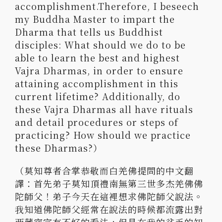
accomplishment.Therefore, I beseech
my Buddha Master to impart the
Dharma that tells us Buddhist
disciples: What should we do to be
able to learn the best and highest
Vajra Dharmas, in order to ensure
attaining accomplishment in this
current lifetime? Additionally, do
these Vajra Dharmas all have rituals
and detail procedures or steps of
practicing? How should we practice
these Dharmas?）
（莫知尊者合掌恭敬而白羌佛提問的中文翻
譯：
首先弟子莫知頂禮南無第三世多杰羌佛佛
陀師父！
弟子今天在這裡想求佛陀師父說法。
我知道佛陀師父經常在說法的時候都流露出對