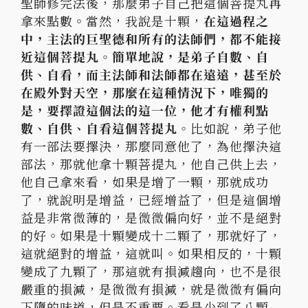
聖師修完法後，那麼弟子自己把這個菩提丸再
拿來點數。
當然，我說是十顆，
在這過程之
中，主法的巨聖德和所有的法師們，
都不能接
近這個菩提丸。簡單地說，是弟子自數、自
供、自看，
而主法師和法師都在遠遠，甚至於
在殿外對天空，
那麼在這種情況下，唯獨的
是，要擇證這個法的這一位，
他才有權利點
數、自供、自看這個菩提丸。
比如說，
弟子他
有一部法要擇決，那麼同意他了，為他擇決這
部法，
那就他拿十顆菩提丸，他自己供上去，
他自己拿來看，
如果是增了一顆，那就成功
了，就說明是增益，已經增益了，
但是這個增
益是非常微薄的，是微微偏向好，並不是絕對
的好。
如果是十顆變成十二顆了，那就好了，
這就絕對的增益，這就叫。
如果相反的，十顆
變成了九顆了，那這就有損減趨向，
也不是很
嚴重的損減，是微微有損減，就是微微有偏向
下墮的味道，
但是不重要。看是少到了八顆