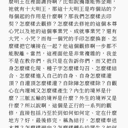
麼明王在裡面護持啊？
比如說獨雄能怖金剛，
祂就有十大明王，那這十大明王是咋個站的？
每個起的作用是什麼啊？那我們怎麼樣去印
契？怎麼樣去觀修？
怎麼樣去修祂的這個本尊
心咒以及祂的這個事業咒、成就事業咒？
還有
大咒、小咒？而每一個咒的手印怎麼換套、
怎
麼樣把它壤接在一起？他這個觀修啊一步都不
能脫離。當然，
這裡面他是非常複雜的，我並
不是在教你們，我只是在告訴你們，
而又把自
身怎麼樣化現、種子字怎麼樣勾召、怎麼樣結
合、
怎麼樣進入自己的自身、自身怎麼樣灌
頂？自灌頂怎麼樣灌？
自除障怎麼樣除？自觀
心在內壇城又怎麼樣產生？
內生的境界是什
麼？三脈五輪的境界是什麼？外生的境界又是
什麼？
所以說啊，這個是正行的一系列的觀
修，
直接包括乃至於到如何如何定、定在什麼
地方？好，最後修完，
稱為結行，怎麼樣奉送
本尊？怎麼樣迴向？怎麼樣轉化給眾生？
如何