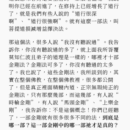
明你已經在前進了，在修持上已經增長了道行
了，
就是我們有些人說的“道行很深
啊”、“道行很強啊”。
就有這麼一部法，叫
菩提道損減增益擇決法。
那這個法，很多人說“我沒有聽說過”。我告
訴你，
你沒有聽說過的多了，
就上面我所答覆
莫知仁波且弟子的道理是一樣的，
哪裡才十部
金剛法？金剛法可多了，你沒有聽過的太多
了。
我也說了，這些金剛法，我所談到的，其
實在整個佛教，
在整個佛教裡，很多都公開
了，但是真正裡面精髓內道、
正宗無瑕純正的
金剛法，只有那麼幾部，而這幾部，有人說“
時輪金剛”，有人說“馬頭金剛”、“上樂金
剛”，我告訴你：
不是這個概念！你們已經聽
了，一部金剛就有很多很多不同的法，
到
底是
哪一部？這一部金剛中的哪一部祂才是真的？