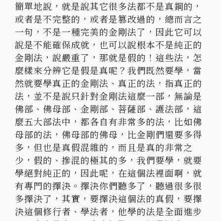
簡單地說，
就是說其它很多法都不是真鋼的，
或者是不完整的，
或者是篡改過的，總而言之
一句，不是一種完美的金剛法了，
因此它可以
說是不能確保成就，也可以說根本不是純正的
金剛法，
說嚴重了，那就是假的！這些法，怎
麼樣來分辨它是假是真呢？
我們既然要學，當
然就要學真正的金剛法、真正的法，指真正的
法，
並不是說只針對金剛法這麼一部，無論是
佛部、佛母部、金剛部、
菩薩部、護法部，這
麼五大部法中，都各自有非常多的法，
比如佛
母部的法，佛母部的佛母，比金剛們還要多得
多，
但也是真假混雜的，而且是真的非常之
少，假的、摻混的極其的多，
我們要學，就要
學絕對純正的，因此呢，在這個法裡面啊，
就
有專門的擇決。擇決你們聽多了，聽過很多很
多擇決了，其實，
要擇決這個法的真假，要擇
決這個修行者、學法者，
他學的法是全面進步