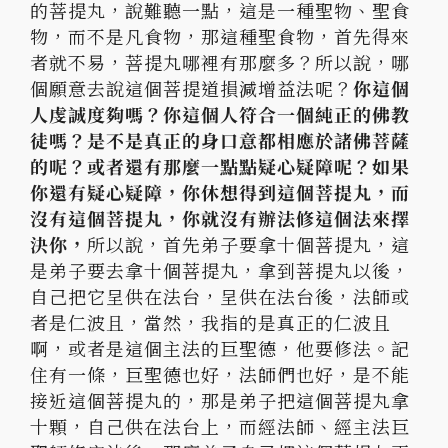
的菩提丸，說難聽一點，
這是一種聖物、聖食
物，而不是凡食物，那這種聖食物，
首先得來
者就不易，菩提丸哪裡有那麼多？所以說，
哪
個願意去說這個菩提道損減增益法呢？
你這個
人虔誠度夠嗎？
你這個人符合一個純正的佛教
徒嗎？
是不是真正的身口意都相應於諸佛菩薩
的呢？
或者還有那麼一點點疑心疑障呢？如果
你還有疑心疑障，
你休想得到這個菩提丸，而
沒有這個菩提丸，
你就沒有辦法修這個法來擇
決你，
所以說，
首先弟子要拿十個菩提丸，這
是弟子要去拿十個菩提丸，
拿到菩提丸以後，
自己把它呈供在法台，呈供在法台後，
法師或
者是仁波且，當然，我指的是真正的仁波且
啊，
或者是這個主法的巨聖德，他要修法。記
住有一條，巨聖德也好，
法師們也好，是不能
接近這個菩提丸的，
那是弟子把這個菩提丸拿
十顆，自己供在法台上，而經法師、
經主法巨