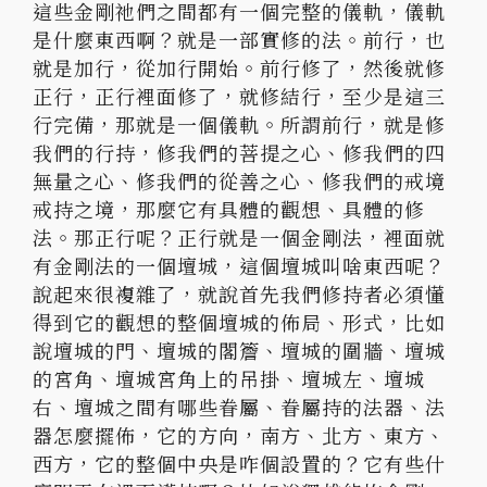
這些金剛祂們之間都有一個完整的儀軌，儀軌
是什麼東西啊？
就是一部實修的法。前行，也
就是加行，從加行開始。前行修了，
然後就修
正行，正行裡面修了，就修結行，至少是這三
行完備，
那就是一個儀軌。所謂前行，就是修
我們的行持，
修我們的菩提之心、修我們的四
無量之心、修我們的從善之心、
修我們的戒境
戒持之境，那麼它有具體的觀想、具體的修
法。
那正行呢？正行就是一個金剛法，裡面就
有金剛法的一個壇城，
這個壇城叫啥東西呢？
說起來很複雜了，
就說首先我們修持者必須懂
得到它的觀想的整個壇城的佈局、形式，
比如
說壇城的門、壇城的閣簷、壇城的圍牆、壇城
的宮角、
壇城宮角上的吊掛、壇城左、壇城
右、壇城之間有哪些眷屬、
眷屬持的法器、法
器怎麼擺佈，它的方向，南方、北方、東方、
西方，它的整個中央是咋個設置的？它有些什