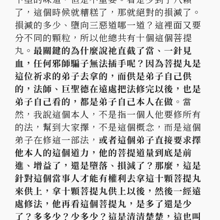
了，這個時候就糟糕了，
那就絕對的損減了。
損減的多少、墮向三惡道哪一道？
這裡面又要
分不同的顆粒，所以他總共有十個這個菩提
丸。
最關鍵的
為什麼說祂直截了當、一針見
血，任何邪師騙子無法插手呢？
因為菩提丸是
這位祈求的弟子去拿的，而供是弟子自己供
的，法師、
巨聖德在遠處把法修完以後，也是
弟子自己看的，
都是弟子自己本人在做。
當
然，我說這個本人，
不是指一個人他要修所有
的法，幫到大家擇，不是這個概念，
而是這個
弟子在修這一部法，
或者這個弟子直接要求擇
他本人的這個
道力，他的菩提道量到底是前
進、增益了，還是墮落、損減了？
那麼，這是
針對這個當事人才能有權利去拿這十顆菩提丸
來供上，
拿十顆菩提丸供上以後，然後一經遠
處修法，他再看這個菩提丸，
是多了還是少
了？多多少？少多少？這是清清楚楚，這也叫