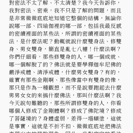
對密法不太了解、不太清楚？我今天告訴你，
我對密法、密乘，我不只是了解的問題，
而且
是非常徹徹底底地知道它整個的結構，無論你
說哪一部、
四瑜伽裡的哪一部，包括我最反感
的密續裡面的某些法，
所謂的密續裡面的某些
法，是什麼法呢？動輒就說什麼雙身法、
修雙
身、男女雙身，簡直是亂七八糟！什麼法啊？
你們仔細看，
那些修雙身的人，哪一個成就、
哪一個解脫了的？
佛法就是要學釋迦牟尼佛的
嚴淨戒體、清淨戒體，什麼男女雙身？
有的，
確實有那些金剛啊、那些像當中有雙身的像，
那只是作為一種觀想，
而不是說要跑起去什麼
男男女女的來搞什麼佛法，那叫什麼法啊？
我
今天說句難聽的，那些所謂修雙身的人，
你看
哪個人修成了金剛體啊？修成了佛陀境？修成
了菩薩境的？
身體虛弱，差得一塌糊塗，這就
是事實，這就是不折不扣、
徹徹底底地把佛法