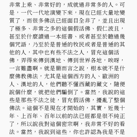
非常上乘、非常好的，成就過非常多的人。
可
是，一代一代地演變下來，現在已經大量地變
質了，
而很多佛法已經面目全非了，並且出現
了極多、
非常之多的這個假活佛、假仁波且，
甚至於什麼讀過一本經書、
或者甚至於聽過幾
個咒語，
乃至於是普通的牧民或者是普通的其
他的人，其中也有些不法之人，
冒充這個活
佛，弄得來傳到漢地、傳到世界各地，唉呀，
一言難盡啊。就是簡而言之說，根本就不是什
麼佛教佛法，
尤其是這個西方的人、歐洲的
人、漢地的人，
他們聽不懂西藏的藏文，隨便
說個什麼，就把他們騙倒了。當然，
我說的這
些是那些不法之徒，冒充假活佛，擾亂了整個
佛法。
這個不是現在才開始的，其實，近幾十
年、上百年、
百年以前的法已經都是很不純正
了，所以說我對這個密宗啊，
我非常不好的看
法。當然，我說到這些，
你也許認為我是不是