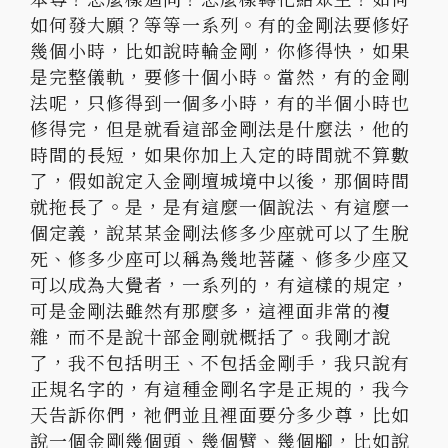
如何發大願？等等一系列。有的金剛法要修好
幾個小時，
比如說時輪金剛，你修得快，如果
是完整儀軌，要修十個小時。
當然，有的金剛
法呢，只修得到一個多小時，
有的半個小時也
修得完，但是就看這部金剛法是什麼法，
他的
時間的長短，如果你加上入定的時間就不算數
了，
假如說定入金剛壇城境中以後，那個時間
就拖長了。是，
是有這麼一個說法、有這麼一
個定義，
說某某金剛法修多少座就可以了生脫
死、
修多少座可以稱為幾地菩薩、修多少座又
可以成為大覺者，
一系列的，有這樣的規定，
可是金剛法雖然有那麼多，
這裡面非常的複
雜，而不是說十部金剛就概括了。我剛才說
了，
我不包括明王、不包括金剛手，我只說有
正規名字的，
有這種金剛名字是正規的，我今
天告訴你們，
祂們並且裡面要分多少尊，比如
說一個金剛幾個頭、幾個臂、
幾個腳，比如說