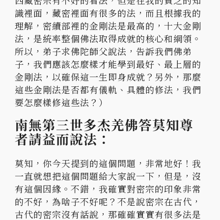
西藏密宗有不好的看法
，但是在我的貧乏的知
識裡面，藏密裡面有很多的法，
而且根據我的
理解，密續部裡的金剛法是最高的，十大金剛
法，
是統率整個佛法取得成就的核心和綱領。
所以，
弟子求佛陀師父說法，告訴我們佛弟
子，
我們應該怎麼樣才能學到最好、最上層的
金剛法，
以確保這一生即身成就？另外，那麼
這些金剛法是否都有儀軌、
具體的修法，我們
要怎麼樣修這些法？）
南無第三世多杰羌佛答莫知尊
者請益而說法：
莫知，
你今天提到的這個問題，非常地好！
我
一直就想把這個問題給大家說一下，但是，沒
有這個因緣。不錯，
我確實對密宗的印象非常
的不好，為啥子不好呢？
不是說密宗在古代，
古代的密宗沒有話說，
那確確實實有很多法是