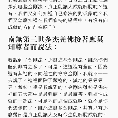
擇到哪些金剛法，真正能讓人成就解脫呢？還
有，
我們又如何知道自己修法的對或錯呢？
我
們又怎麼知道在我們修持的過程中，有沒有向
成就的方向前進呢？
）
南無第三世多杰羌佛接著應莫
知尊者而說法：
我說到了金剛法，
那麼這些金剛法，雖然你們
聽到非常之多了，可是，這還沒有全面，
因為
還有其祂的不同種性的等等金剛，我就不一一
去說了。
這裡面除了藏密的、漢地的等等等
等，當然，還是我說到的，
金剛法雖然是佛法
裡面五大部中是最強硬，是最厲害、
強逼性成
就的一部法，可是祂的這個成就啊，就不是你
們想像的了，
雖然這麼多金剛法，
其實只有那
麼幾部是真正能讓人及時今生能解脫成就的。