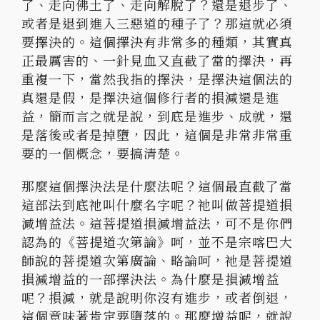
了、走向佛土了、走向解脫了？還是退步了、
或者是退到進入三惡道的種子了？那這就必須
要擇決的。
這個擇決有非常多的種類，其實真
正最厲害的、
一針見血又直截了當的擇決，再
重複一下，當然我指的擇決，
是擇決這個法的
真還是假，是擇決這個修行者的損減還是進
益，
簡而言之就是說，到底是進步、成就，還
是落後或者是掉墮，因此，
這個是非常非常重
要的一個概念，要搞清楚。
那麼這個擇決法是什麼法呢？
這個最直截了當
這部法到底祂叫什麼名字呢？
祂叫做菩提道損
減增益法。這菩提道損減增益法，
可不是你們
認為的《菩提道次第論》呵，
並不是宗喀巴大
師說的菩提道次第廣論、略論呵，
祂是菩提道
損減增益的一部擇決法。為什麼是損減增益
呢？損減，
就是說明你沒有進步，或者倒退，
這個意味著肯定要墮落的。
那麼增益呢，就說