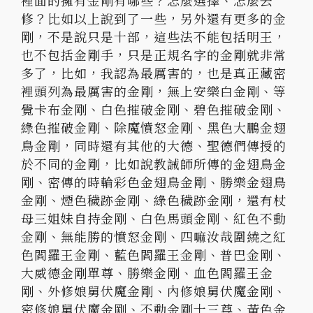
裡面的擁有金剛有哪些？
怎麼選擇、怎麼去
修？比如以上說到了一些，另外還有更多的金
剛，
不是說只是十部，這些法不能包括明王，
也不包括金剛手，
只是正規名字的金剛就非常
多了，比如，我認為最厲害的，
也是真正藏密
裡頭列為最厲害的金剛，無上安樂白金剛、
等
覺卡布金剛、白色摧破金剛、碧色摧破金剛、
綠色摧破金剛、
除魔憤怒金剛、黑色大鵬金翅
鳥金剛，同時還有其他的大德、
聖德們傳授的
於不同的金剛，比如說教誡師所傳的金翅鳥金
剛、
密傳的時輪彩色金翅鳥金剛、勝樂金翅鳥
金剛、煙色穢跡金剛、
綠色穢跡金剛，還有杖
母三姐妹自持金剛、白色馬頭金剛、
紅色不動
金剛、無能勝的憤怒金剛、
四嘛汝哉圍繞之紅
色閻羅王金剛、藍色閻羅王金剛、普巴金剛、
大威德金剛單尊、勝樂金剛、血色閻羅王金
剛、外修娘舅伏魔金剛、
內修娘舅伏魔金剛、
密修娘舅伏魔金剛、不動金剛十三尊、
黃色金