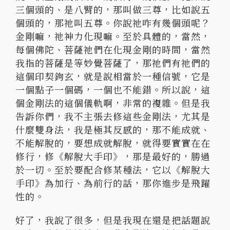
三個頭的、是八臂的，那叫做三尊，
比如說五
個頭的，那祂叫五尊。你說祂咋有幾個頭呢？
金剛嘛，
祂神力化現嘛。至於具體的，當然，
每個佛陀、
菩薩祂們在化現金剛的時間，當然
我指的菩薩是等妙覺菩薩了，
那祂們有祂們的
這個印契鉤玄，就是說相當於一種信號，
它是
一個點子一個碼，一個也不能錯。所以說，
這
個金剛法的這個儀軌啊，非常的複雜。但是我
告訴你們，
我不主張去修這些金剛法，尤其是
什麼雙身法，我是極其反感的，
那不能成就、
不能解脫的，要想成就解脫，就得要實實在在
修行，
修《解脫大手印》，那是最好的，勝過
於一切。
至於要配合修某種法，它以《解脫大
手印》為加行、為前行的話，
那你進步是飛躍
性的。
好了，我說了很多，但是我現在還是把話題說