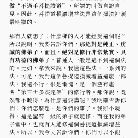
做“
不過手菩提證道”，
所謂的叫做自證自
見。因此，
菩提道損減增益法是這個擇決裡頭
最明顯的。
那有人就想了：什麼樣的人才能經受這個呢？
所以說啊，
我要告訴你們，
那絕對是純正、虔
誠的佛弟子，而且，
絕對是修行非常紮實、具
有功德的佛弟子，
普通人一般是遇不到這個
法
的。比如，拿我來說，我懂這些法、一系列的
法，可是，
我對這個菩提道損減增益這麼一部
法，我還不行，很是慚愧，
是一個空有虛
名“第三世多杰羌佛”的修行者。那你說，
既
然都不曉得，為什麼還要講呢？我明確告訴你
們：你們怎麼想，
是你們的事了。我雖不曉
得，這是聖尊一級的弟子就能修，
而在我的弟
子當中，也就有人能修這個菩提道損減增益
法。所以，
我今天告訴你們，你們可以小覷