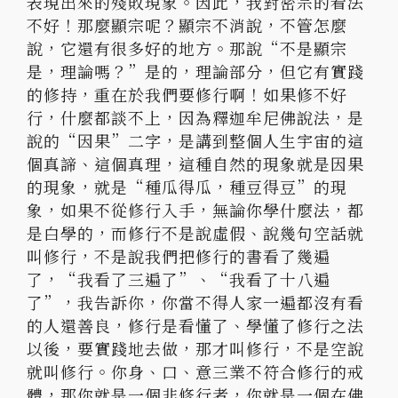
表現出來的殘敗現象。因此，
我對密宗的看法
不好！那麼顯宗呢？顯宗不消說，不管怎麼
說，
它還有很多好的地方。那說“不是顯宗
是，理論嗎？”是的，
理論部分，但它有實踐
的修持，重在於我們要修行啊！
如果修不好
行，什麼都談不上，因為釋迦牟尼佛說法，是
說的“
因果”二字，是講到整個人生宇宙的這
個真諦、這個真理，
這種自然的現象就是因果
的現象，就是“種瓜得瓜，種豆得豆”
的現
象，如果不從修行入手，無論你學什麼法，都
是白學的，
而修行不是說虛假、說幾句空話就
叫修行，
不是說我們把修行的書看了幾遍
了，“我看了三遍了”、“
我看了十八遍
了”，我告訴你，
你當不得人家一遍都沒有看
的人還善良，修行是看懂了、
學懂了修行之法
以後，要實踐地去做，那才叫修行，
不是空說
就叫修行。你身、口、意三業不符合修行的戒
體，
那你就是一個非修行者，
你就是一個在佛