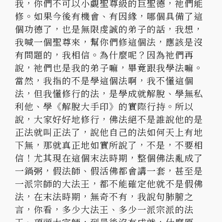
我，
你們不可以小覷聖尊級的巨聖德，祂們能
修。如果今後有機會、
有因緣，哪個具備了這
個功德了，也是無限虔誠的弟子的話，我想，
我喊一個聖尊來，幫你們修這個法，應該是沒
有問題的，我相信。
為什麼呢？因為祂們再
說，祂們也是我的弟子嘛，畢竟跟我學法嘛。
當然，我指的不是學這個法啊，我不懂這個
法，但我懂修行的法，
是學成就解脫、學無私
利他、學《解脫大手印》的實際行持。
所以
說，大家好好地修行，佛法絕不是誰說他的是
正法就叫正法了，
說他自己的法如何天上有地
下無，那就真正地如實所說了，不是，
不要相
信！尤其現在這個末法時期，整個佛法亂成了
一鍋粥，
假法師、假活佛都會講一套，甚至是
一派宗師的大法王，
都不能確定他就不是假佛
法，在末法時期，無奇不有，
我說句肺腑之
言，你看，多少大法王、多少一派宗派的法