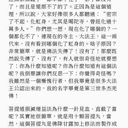
了，而且是還原不了的了。
正因為是這個道
理，所以說，大家好像很多人都聽過：“
密宗
了不起，化虹身，尤其是噶陀寺，曾經化過十
萬多人。”
你們想一想，現在化了哪個的？一
個都化不了，連現在的寺主、
大法王，這一兩
代來，沒有看到哪個化了虹身的。啥子原因？
非常簡單，就是佛法失傳了！沒有了！那麼既
然說失傳了、沒有了，
有人就很奇怪地就要想
了：你為什麼知道呢？
你為什麼知道有這個法
呢？我倒要讓你們反思一下：你覺得奇怪嗎？
我雖然是一個慚愧行者，但我畢竟是很多大法
王公認出來的，
我的名字畢竟是第三世多杰羌
佛！
菩提道損減增益法為什麼一針見血、直截了當
呢？其實祂很簡單，
就是用十顆菩提丸，當
然，
這個菩提丸是佛降甘露加上修法而製作成