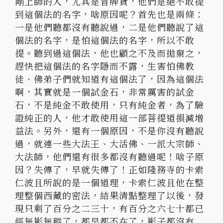
剛上師的人，尤其是冒牌貨，
他們是絕不敢提
到這個法的名字，啥原因呢？首先也是兩條：
一是他們聽都沒有聽說過，二是他們聽說了這
個法的名字，
是怕這個法的名字，所以不敢
提。聽到過這個法，
他也顧之不及而拋棄之，
趕快把這個法的名字隱而不露，
生害怕佛教
徒、佛弟子們就知道有這個法了，因為這個法
啊，
其實就是一個試金石，非常厲害的試金
石，不是純金不敢使用，
只有純金者，為了驗
證純正的人，
他才敢使用這一部菩提道損減增
益法。另外，還有一個原因，
不是你沒有聽說
過，就連一些大法王、大活佛、一派大宗師、
大法師，他們還有很多都沒有聽過呢！啥子原
因？失傳了，
早就失傳了！正如隆務寺的卡索
仁波且所說的是一個道理，
卡索仁波且他在整
理整個西藏的密法，結果清點整理了以後，
發
現只剩了百分之二三十，有百分之六七十都已
經無影無蹤了，
都早都不在了，影子都沒有