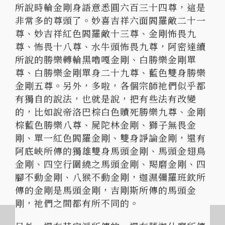
所說時輪金剛身語意悉圓六百三十四尊，
這是
非常多的尊頭了。妙喜吉祥六面閻羅敵二十一
尊、
妙吉祥紅色閻羅敵十三尊、金剛怖畏九
尊、怖畏十八尊、
水牛頭怖畏九尊，阿密達續
所說的勝樂轉輪黑嚕嘎金剛、
白勝樂金剛單
尊、白勝樂金剛單身二十九尊、
藍色雙身勝樂
金剛五尊。另外，多啦，
各個宗師祂們似乎都
有獨自的說法，也就是說，把有些法有改變
的，
比如說帝洛巴棕白色贖死勝樂九尊、金剛
棕藍色勝樂八尊、
屍陀林金剛、獅子無畏金
剛、單一紅色閻羅金剛、雙身諍論金剛，
還有
阿底峽所傳的獨雄雙身馬頭金剛、馬頭金翅鳥
金剛、
四空行圍繞之馬頭金剛、羯磨金剛、四
腳不動金剛、八猴不動金剛，
迦濕彌羅班欽所
傳的金剛是馬頭金剛，吉剛斯所傳的馬頭金
剛，
祂們之間都有所不同的。