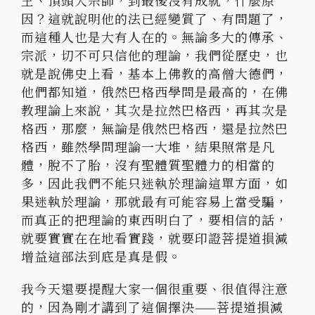
王、
頂頭大宗師，到最後沒有成就，什麼原
因？
這就說明他的法已經變質了、有問題了，
而這種人也是大有人在的。
無論多大的傳承、
宗派，切不可只信他的理論，我們從歷史，
也
就是說佛史上看，基本上佛教的高僧大德們，
他們都知道，
俄然巴格西學問是最高的，在佛
教理論上來說，其次是拉然巴格西，
再其次是
格西，那麼，無論是俄然巴格西，還是拉然巴
格西，
雖然學問理論一大堆，結果照常是凡
體，脫不了胎，
沒有聖體質聖體力的相當的
多，
因此我們不能只迷執於理論這單方面，如
果迷執於理論，
那就最有可能容易上當受騙，
而真正的把理論的東西明白了，
要相信的話，
就要實實在在地看實踐，
就要印證菩提道損減
增益這部法到底是真是假。
我今天還要提醒大家一個很重要、很值得注意
的，
因為剛才講到了這個擇決——菩提道損減