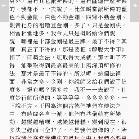
另外，還有其它派所傳的，還有薩迦什麼所傳
的，
我都不一一去說了，比如噶當派所傳的藍
色不動金剛、
白色不動金剛、四臂不動金剛、
觀音化身的祖嚕登金剛，多了，
只是金剛法，
相當相當地多，我今天只是概略給你們說一
說，
哪裡是十部金剛是最王牌、最了不得？其
實，真正了不得的，
那是要把《解脫大手印》
修了，印契之法，能取得大成就，
那才叫了不
得，能爭取得到最高最高的上層灌頂所修的
法，
那才是最了不得的。所以呢，這個法裡
面，非常之多。金剛，
你說師父給我們說了這
麼多，還有嗎？還多啦，我不一一去說了，
什
麼妙行師所傳的，等等等等，多多多多多，一
下說不完。
正因為這個古德們祂們在傳法之
中，有時間各自一派，
他們有些儀軌有所變
動，越變越糟糕，越變越糟糕，變到現在，
很
多法已經面目全非了，不是我們想像的了，
所
以說我們在修學佛法的過程之中，我們不要專