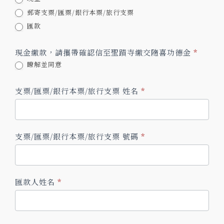
三
郵寄支票/匯票/銀行本票/旅行支票
世
匯款
多
杰
現金繳款，請攜帶確認信至聖蹟寺繳交隨喜功德金
*
羌
瞭解並同意
佛
佛
支票/匯票/銀行本票/旅行支票 姓名
*
誕
法
會
支票/匯票/銀行本票/旅行支票 號碼
*
匯款人姓名
*