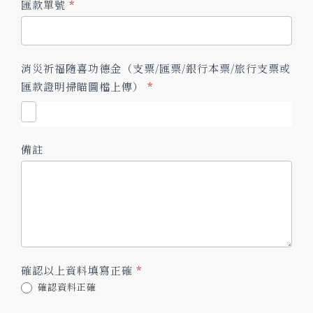
匯款單號
*
消災祈福隨喜功德金（支票/匯票/銀行本票/旅行支票或
匯款證明掃瞄圖檔上傳）
*
備註
確認以上資料填寫正確
*
確認資料正確