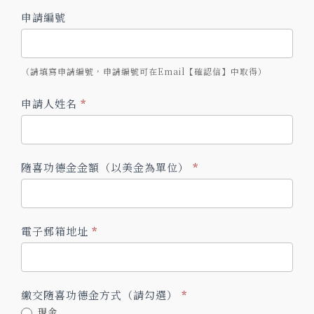
中
申請編號
文-
缴
交
（請填寫申請編號，申請編號可在Email【確認信】中取得）
隨
申請人姓名
*
喜
功
德
金
隨喜功德金金額（以美金為單位）
*
登
记
表-2025
電子郵箱地址
*
May
30
恭
迎
繳交隨喜功德金方式（請勾選）
*
第
現金